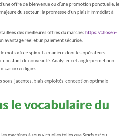
se d’une offre de bienvenue ou d’une promotion ponctuelle, le
n majeure du secteur : la promesse d’un plaisir immédiat à
taillées des meilleures offres du marché :
https://chosen-
un avantage réel et un paiement sécurisé.
 mots « free spin ». La manière dont les opérateurs
sir constant de nouveauté. Analyser cet angle permet non
r casino en ligne.
s sous‑jacentes, biais exploités, conception optimale
ns le vocabulaire du
les machines à sous virtuelles telles que
Starburst
ou