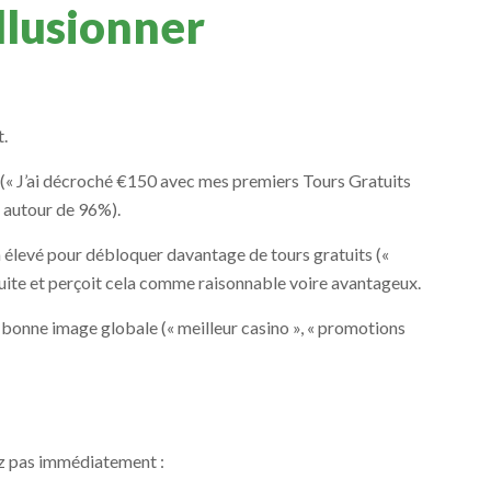
illusionner
.
 (« J’ai décroché €150 avec mes premiers Tours Gratuits
t autour de 96%).
m élevé pour débloquer davantage de tours gratuits («
uite et perçoit cela comme raisonnable voire avantageux.
onne image globale (« meilleur casino », « promotions
ez pas immédiatement :