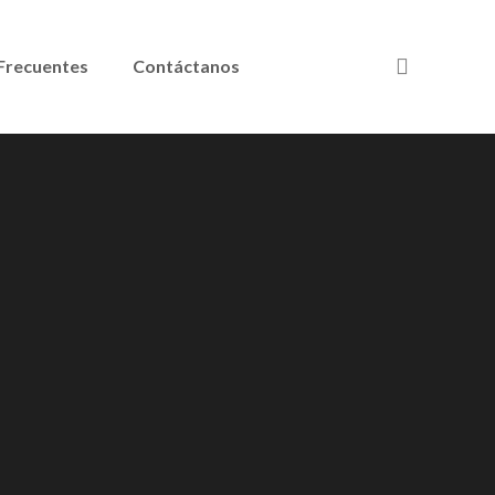
Frecuentes
Contáctanos