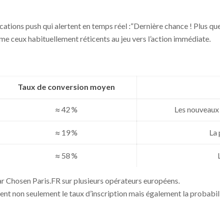
fications push qui alertent en temps réel :“Dernière chance ! Plus q
e ceux habituellement réticents au jeu vers l’action immédiate.
Taux de conversion moyen
≈ 42 %
Les nouveaux 
≈ 19 %
La 
≈ 58 %
r Chosen Paris.FR sur plusieurs opérateurs européens.
ent non seulement le taux d’inscription mais également la probabil