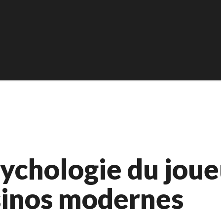
sychologie du joue
sinos modernes