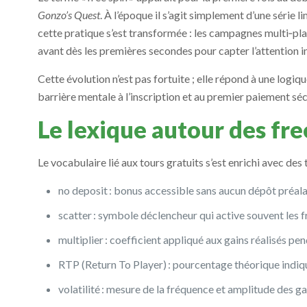
Gonzo’s Quest
. À l’époque il s’agit simplement d’une série l
cette pratique s’est transformée : les campagnes multi‑pl
avant dès les premières secondes pour capter l’attention 
Cette évolution n’est pas fortuite ; elle répond à une logi
barrière mentale à l’inscription et au premier paiement sécu
Le lexique autour des fre
Le vocabulaire lié aux tours gratuits s’est enrichi avec de
no deposit : bonus accessible sans aucun dépôt préal
scatter : symbole déclencheur qui active souvent les f
multiplier : coefficient appliqué aux gains réalisés pen
RTP (Return To Player) : pourcentage théorique indiqu
volatilité : mesure de la fréquence et amplitude des ga