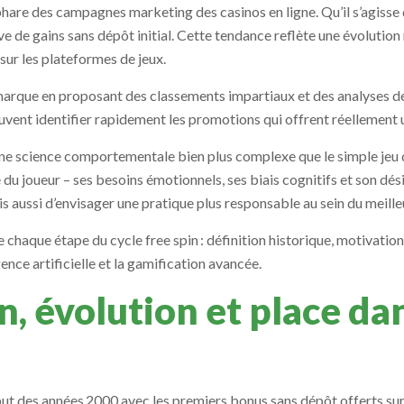
til phare des campagnes marketing des casinos en ligne. Qu’il s’agis
rêve de gains sans dépôt initial. Cette tendance reflète une évolutio
 sur les plateformes de jeux.
émarque en proposant des classements impartiaux et des analyses dé
euvent identifier rapidement les promotions qui offrent réellement 
e science comportementale bien plus complexe que le simple jeu de
du joueur – ses besoins émotionnels, ses biais cognitifs et son dé
aussi d’envisager une pratique plus responsable au sein du meilleu
chaque étape du cycle free spin : définition historique, motivation
ence artificielle et la gamification avancée.
on, évolution et place da
but des années 2000 avec les premiers bonus sans dépôt offerts sur 