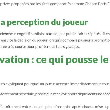
ptives proposées par les sites comparatifs comme Chosen Paris.FR a
 la perception du joueur
éclencheur cognitif similaire aux slogans publicitaires répétés : il
e ensuite la décision du joueur lorsqu’il compare plusieurs promoti
ée très courte pour profiter des tours gratuits.
tion : ce qui pousse le
rs expliquant pourquoi un joueur accepte immédiatement un tour g
 reinforcement schedule, prédit que recevoir sporadiquement une
léatoirement entre cinq et quinze free spins après chaque mise sup