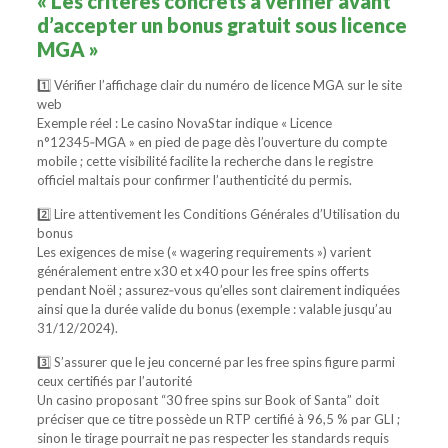
« Les critères concrets à vérifier avant
d’accepter un bonus gratuit sous licence
MGA »
1️⃣ Vérifier l’affichage clair du numéro de licence MGA sur le site
web
Exemple réel : Le casino NovaStar indique « Licence
n°12345‑MGA » en pied de page dès l’ouverture du compte
mobile ; cette visibilité facilite la recherche dans le registre
officiel maltais pour confirmer l’authenticité du permis.
2️⃣ Lire attentivement les Conditions Générales d’Utilisation du
bonus
Les exigences de mise (« wagering requirements ») varient
généralement entre x30 et x40 pour les free spins offerts
pendant Noël ; assurez‑vous qu’elles sont clairement indiquées
ainsi que la durée valide du bonus (exemple : valable jusqu’au
31/12/2024).
3️⃣ S’assurer que le jeu concerné par les free spins figure parmi
ceux certifiés par l’autorité
Un casino proposant “30 free spins sur Book of Santa” doit
préciser que ce titre possède un RTP certifié à 96,5 % par GLI ;
sinon le tirage pourrait ne pas respecter les standards requis