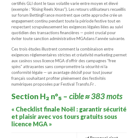
certifiés GLI dont le taux volatile varie entre moyen et élevé
(exemple : “Rising Reels Xmas”). Les retours utilisateurs recueillis
sur forum BettingFrance montrent que cette approche crée un
engagement continu pendant toute la période festive tout en
respectant scrupuleusement les exigences légales liées au suivi
quotidien des transactions financières — point crucial pour
éviter toute sanction administrative MGAdans l’année suivante.
Ces trois études illustrent comment la combinaison entre
exigences réglementaires strictes et créativité marketing permet
aux casinos sous licence MGA d’offrir des campagnes “free
spins” attrayantes sans compromettre la sécurité ni la
conformité légale — un avantage décisif pour tout joueur
français souhaitant profiter pleinement des festivités
numériques proposées par Festival Transfo.Fr .
Section H₂ n°₅ –
cible ≈ 383 mots
« Checklist finale Noël : garantir sécurité
et plaisir avec vos tours gratuits sous
licence MGA »