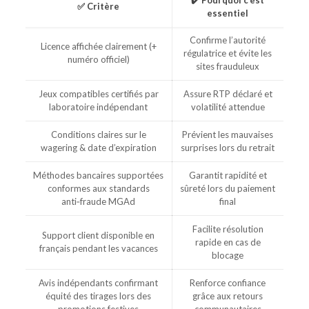
✔️ Pourquoi c’est
✅ Critère
essentiel
Confirme l’autorité
Licence affichée clairement (+
régulatrice et évite les
numéro officiel)
sites frauduleux
Jeux compatibles certifiés par
Assure RTP déclaré et
laboratoire indépendant
volatilité attendue
Conditions claires sur le
Prévient les mauvaises
wagering & date d’expiration
surprises lors du retrait
Méthodes bancaires supportées
Garantit rapidité et
conformes aux standards
sûreté lors du paiement
anti‑fraude MGAd
final
Facilite résolution
Support client disponible en
rapide en cas de
français pendant les vacances
blocage
Avis indépendants confirmant
Renforce confiance
équité des tirages lors des
grâce aux retours