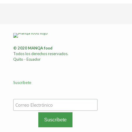
© 2020 MANQA food
Todos los derechos reservados.
Quito - Ecuador
Suscríbete