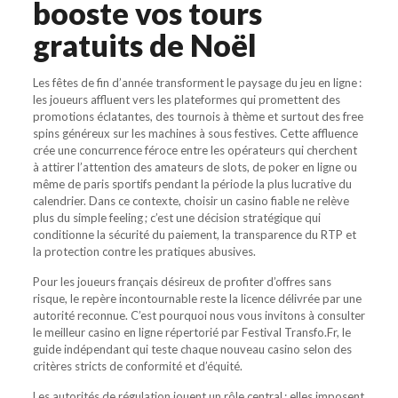
booste vos tours
gratuits de Noël
Les fêtes de fin d’année transforment le paysage du jeu en ligne :
les joueurs affluent vers les plateformes qui promettent des
promotions éclatantes, des tournois à thème et surtout des free
spins généreux sur les machines à sous festives. Cette affluence
crée une concurrence féroce entre les opérateurs qui cherchent
à attirer l’attention des amateurs de slots, de poker en ligne ou
même de paris sportifs pendant la période la plus lucrative du
calendrier. Dans ce contexte, choisir un casino fiable ne relève
plus du simple feeling ; c’est une décision stratégique qui
conditionne la sécurité du paiement, la transparence du RTP et
la protection contre les pratiques abusives.
Pour les joueurs français désireux de profiter d’offres sans
risque, le repère incontournable reste la licence délivrée par une
autorité reconnue. C’est pourquoi nous vous invitons à consulter
le meilleur casino en ligne répertorié par Festival Transfo.Fr, le
guide indépendant qui teste chaque nouveau casino selon des
critères stricts de conformité et d’équité.
Les autorités de régulation jouent un rôle central : elles imposent