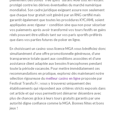
pleinement des bonus “free spins” durant Noël tout en restant
protégé contre les dérives éventuelles du marché numérique
mondialisé. Son cadre juridique exigeant assure non seulement
que chaque tour gratuit soit généré par un RNG certifié mais
garantit également que toutes les procédures KYC/AML soient
appliquées avec rigueur – condition sine qua non pour sécuriser
vos paiements après avoir transformé vos tours festifs en gains
réels pouvant être utilisés tant sur vos paris sportifs préférés
que dans vos parties futures de poker en ligne.
En choisissant un casino sous licence MGA vous bénéficiez donc
simultanément d’une offre promotionnelle généreuse, d’une
transparence totale quant aux conditions associées et d’une
assistance client adaptée aux besoins francophones pendant
toute la période vacancée. Pour mettre immédiatement ces
recommandations en pratique, explorez dès maintenant notre
sélection rigoureuse du
meilleur casino en ligne
proposée par
Festival Transfo.Fr ; vous y trouverez uniquement des
établissements qui répondent aux critères stricts exposés dans
cet article et qui vous permettront démarrer décembre avec
plus de chances grâce à leurs tours gratuits garantis par une
autorité digne confiance comme la MGA. Bonnes fêtes et bons
jeux !