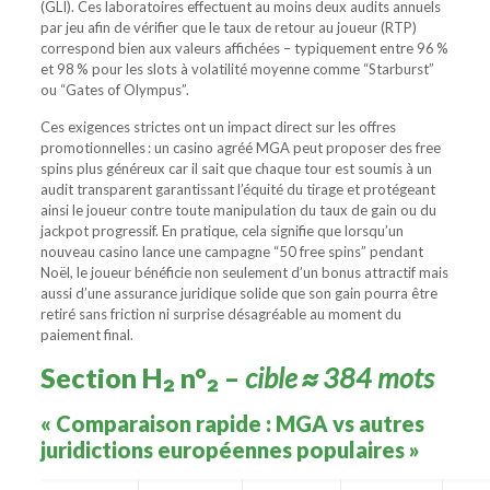
(GLI). Ces laboratoires effectuent au moins deux audits annuels
par jeu afin de vérifier que le taux de retour au joueur (RTP)
correspond bien aux valeurs affichées – typiquement entre 96 %
et 98 % pour les slots à volatilité moyenne comme “Starburst”
ou “Gates of Olympus”.
Ces exigences strictes ont un impact direct sur les offres
promotionnelles : un casino agréé MGA peut proposer des free
spins plus généreux car il sait que chaque tour est soumis à un
audit transparent garantissant l’équité du tirage et protégeant
ainsi le joueur contre toute manipulation du taux de gain ou du
jackpot progressif. En pratique, cela signifie que lorsqu’un
nouveau casino lance une campagne “50 free spins” pendant
Noël, le joueur bénéficie non seulement d’un bonus attractif mais
aussi d’une assurance juridique solide que son gain pourra être
retiré sans friction ni surprise désagréable au moment du
paiement final.
Section H₂ n°₂ –
cible ≈ 384 mots
« Comparaison rapide : MGA vs autres
juridictions européennes populaires »