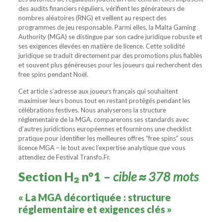
des audits financiers réguliers, vérifient les générateurs de
nombres aléatoires (RNG) et veillent au respect des
programmes de jeu responsable. Parmi elles, la Malta Gaming
Authority (MGA) se distingue par son cadre juridique robuste et
ses exigences élevées en matière de licence. Cette solidité
juridique se traduit directement par des promotions plus fiables
et souvent plus généreuses pour les joueurs qui recherchent des
free spins pendant Noël.
Cet article s’adresse aux joueurs français qui souhaitent
maximiser leurs bonus tout en restant protégés pendant les
célébrations festives. Nous analyserons la structure
réglementaire de la MGA, comparerons ses standards avec
d’autres juridictions européennes et fournirons une checklist
pratique pour identifier les meilleures offres “free spins” sous
licence MGA – le tout avec l’expertise analytique que vous
attendiez de Festival Transfo.Fr.
Section H₂ n°1 –
cible ≈ 378 mots
« La MGA décortiquée : structure
réglementaire et exigences clés »