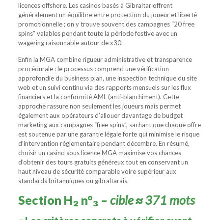
licences offshore. Les casinos basés à Gibraltar offrent
généralement un équilibre entre protection du joueur et liberté
promotionnelle ; on y trouve souvent des campagnes “20 free
spins” valables pendant toute la période festive avec un
wagering raisonnable autour de x30.
Enfin la MGA combine rigueur administrative et transparence
procédurale : le processus comprend une vérification
approfondie du business plan, une inspection technique du site
web et un suivi continu via des rapports mensuels sur les flux
financiers et la conformité AML (anti‑blanchiment). Cette
approche rassure non seulement les joueurs mais permet
également aux opérateurs d’allouer davantage de budget
marketing aux campagnes “free spins”, sachant que chaque offre
est soutenue par une garantie légale forte qui minimise le risque
d’intervention réglementaire pendant décembre. En résumé,
choisir un casino sous licence MGA maximise vos chances
d’obtenir des tours gratuits généreux tout en conservant un
haut niveau de sécurité comparable voire supérieur aux
standards britanniques ou gibraltarais.
Section H₂ n°₃ –
cible ≈ 371 mots