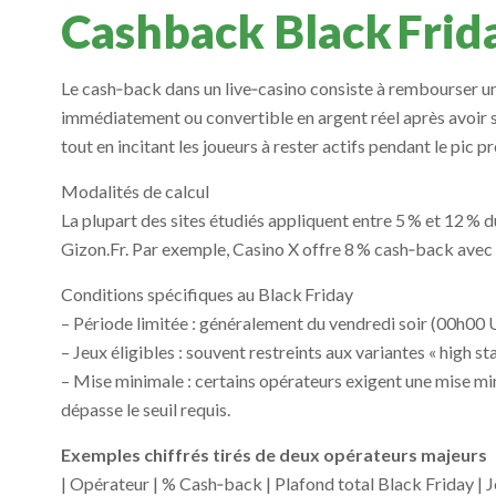
Cashback Black Frid
Le cash‑back dans un live‑casino consiste à rembourser un
immédiatement ou convertible en argent réel après avoir s
tout en incitant les joueurs à rester actifs pendant le pic 
Modalités de calcul
La plupart des sites étudiés appliquent entre 5 % et 12 % d
Gizon.Fr. Par exemple, Casino X offre 8 % cash‑back avec 
Conditions spécifiques au Black Friday
– Période limitée : généralement du vendredi soir (00h00
– Jeux éligibles : souvent restreints aux variantes « high 
– Mise minimale : certains opérateurs exigent une mise mi
dépasse le seuil requis.
Exemples chiffrés tirés de deux opérateurs majeurs
| Opérateur | % Cash‑back | Plafond total Black Friday | J