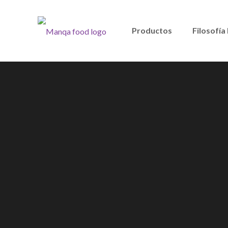
Productos
Filosofí