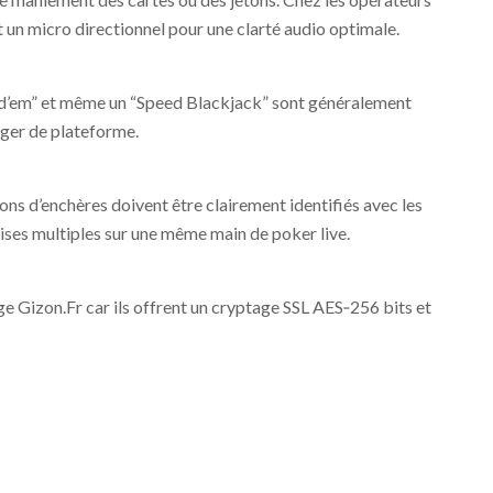
nt un micro directionnel pour une clarté audio optimale.
old’em” et même un “Speed Blackjack” sont généralement
nger de plateforme.
 d’enchères doivent être clairement identifiés avec les
mises multiples sur une même main de poker live.
Gizon.Fr car ils offrent un cryptage SSL AES‑256 bits et