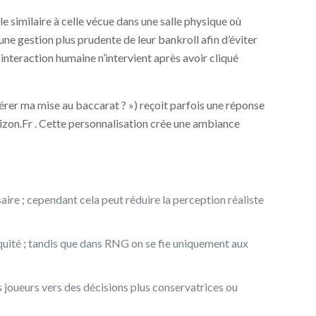
e similaire à celle vécue dans une salle physique où
e gestion plus prudente de leur bankroll afin d’éviter
teraction humaine n’intervient après avoir cliqué
gérer ma mise au baccarat ? ») reçoit parfois une réponse
zon.Fr . Cette personnalisation crée une ambiance
re ; cependant cela peut réduire la perception réaliste
quité ; tandis que dans RNG on se fie uniquement aux
s joueurs vers des décisions plus conservatrices ou