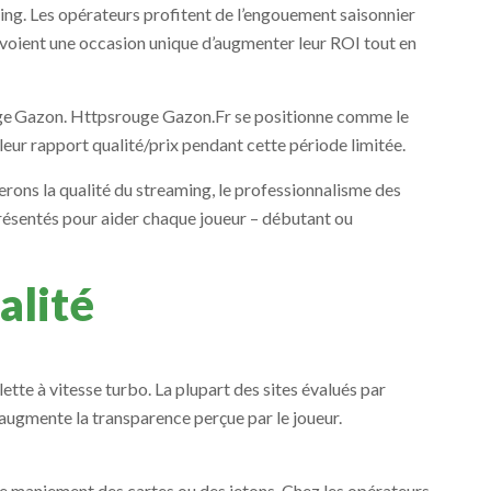
ming. Les opérateurs profitent de l’engouement saisonnier
y voient une occasion unique d’augmenter leur ROI tout en
ge Gazon. Httpsrouge Gazon.Fr se positionne comme le
leur rapport qualité/prix pendant cette période limitée.
rons la qualité du streaming, le professionnalisme des
t présentés pour aider chaque joueur – débutant ou
alité
te à vitesse turbo. La plupart des sites évalués par
 augmente la transparence perçue par le joueur.
s le maniement des cartes ou des jetons. Chez les opérateurs