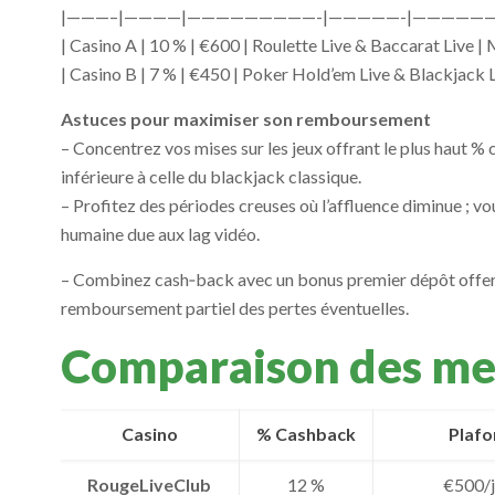
|———–|————|—————————-|—————-|——————
| Casino A | 10 % | €600 | Roulette Live & Baccarat Live |
| Casino B | 7 % | €450 | Poker Hold’em Live & Blackjack
Astuces pour maximiser son remboursement
– Concentrez vos mises sur les jeux offrant le plus haut 
inférieure à celle du blackjack classique.
– Profitez des périodes creuses où l’affluence diminue ; v
humaine due aux lag vidéo.
– Combinez cash‑back avec un bonus premier dépôt offert p
remboursement partiel des pertes éventuelles.
Comparaison des mei
Casino
% Cashback
Plaf
RougeLiveClub
12 %
€500/j