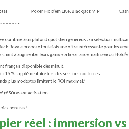
otal
Poker Hold’em Live, Blackjack VIP
Cash
 * * * * * *
vé combiné à un plafond quotidien généreux ; sa sélection multic
ck Royale propose toutefois une offre intéressante pour les ama
rchant à augmenter leurs gains via la variance maîtrisée du Hold’em
t français disponible dès minuit.
 +15 % supplémentaire lors des sessions nocturnes.
onds plus modestes limitant le ROI maximal.*
 (€50) avant activation.
pics horaires.*
pier réel : immersion v