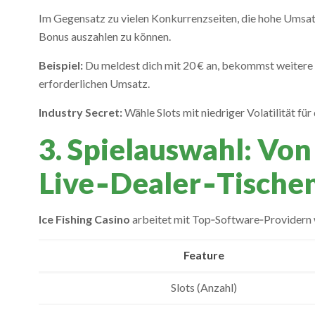
Im Gegensatz zu vielen Konkurrenzseiten, die hohe Umsat
Bonus auszahlen zu können.
Beispiel:
Du meldest dich mit 20 € an, bekommst weitere 20
erforderlichen Umsatz.
Industry Secret:
Wähle Slots mit niedriger Volatilität für
3. Spielauswahl: Von 
Live‑Dealer‑Tische
Ice Fishing Casino
arbeitet mit Top‑Software‑Providern w
Feature
Slots (Anzahl)