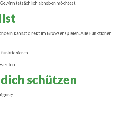
 Gewinn tatsächlich abheben möchtest.
lst
ondern kannst direkt im Browser spielen. Alle Funktionen
 funktionieren.
 werden.
 dich schützen
fügung: