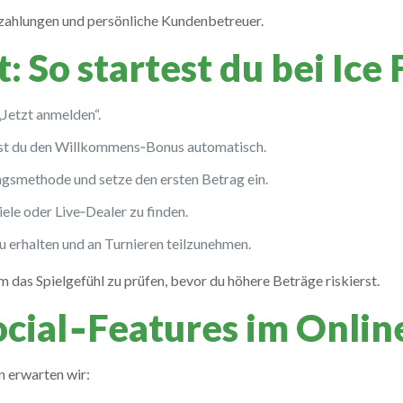
Auszahlungen und persönliche Kundenbetreuer.
t: So startest du bei Ice
„Jetzt anmelden“.
st du den Willkommens‑Bonus automatisch.
gsmethode und setze den ersten Betrag ein.
iele oder Live‑Dealer zu finden.
u erhalten und an Turnieren teilzunehmen.
m das Spielgefühl zu prüfen, bevor du höhere Beträge riskierst.
ocial‑Features im Onli
n erwarten wir: