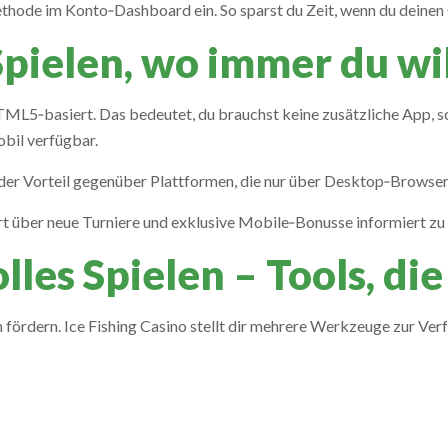
hode im Konto‑Dashboard ein. So sparst du Zeit, wenn du deinen
pielen, wo immer du wil
TML5‑basiert. Das bedeutet, du brauchst keine zusätzliche App, s
obil verfügbar.
dender Vorteil gegenüber Plattformen, die nur über Desktop‑Browser
t über neue Turniere und exklusive Mobile‑Bonusse informiert zu
les Spielen – Tools, die
 fördern. Ice Fishing Casino stellt dir mehrere Werkzeuge zur Ver