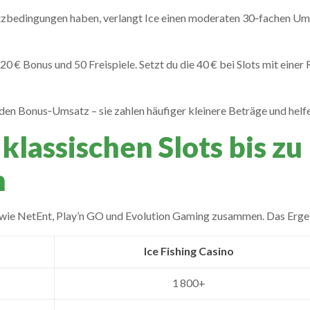
zbedingungen haben, verlangt Ice einen moderaten 30‑fachen Umsa
 € Bonus und 50 Freispiele. Setzt du die 40 € bei Slots mit einer
 den Bonus‑Umsatz – sie zahlen häufiger kleinere Beträge und helfen
klassischen Slots bis zu
n
ie NetEnt, Play’n GO und Evolution Gaming zusammen. Das Ergebni
Ice Fishing Casino
1 800+