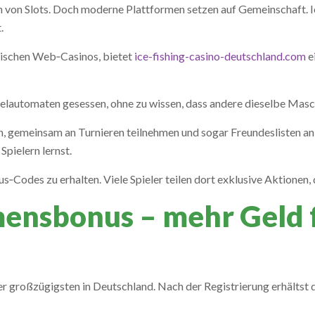
en von Slots. Doch moderne Plattformen setzen auf Gemeinschaft. 
.
ssischen Web‑Casinos, bietet
ice-fishing-casino-deutschland.com
e
pielautomaten gesessen, ohne zu wissen, dass andere dieselbe Mas
 gemeinsam an Turnieren teilnehmen und sogar Freundeslisten anl
pielern lernst.
odes zu erhalten. Viele Spieler teilen dort exklusive Aktionen,
ensbonus – mehr Geld f
r großzügigsten in Deutschland. Nach der Registrierung erhältst 