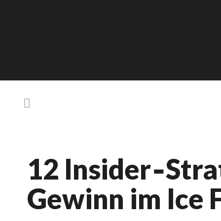
12 Insider‑Str
Gewinn im Ice 