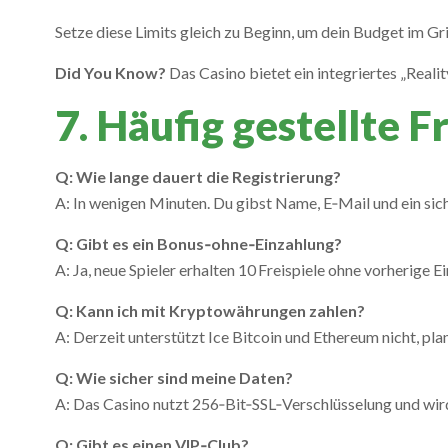
Setze diese Limits gleich zu Beginn, um dein Budget im Gri
Did You Know?
Das Casino bietet ein integriertes „Reali
7. Häufig gestellte 
Q: Wie lange dauert die Registrierung?
A: In wenigen Minuten. Du gibst Name, E‑Mail und ein siche
Q: Gibt es ein Bonus‑ohne‑Einzahlung?
A: Ja, neue Spieler erhalten 10 Freispiele ohne vorherige Ei
Q: Kann ich mit Kryptowährungen zahlen?
A: Derzeit unterstützt Ice Bitcoin und Ethereum nicht, plan
Q: Wie sicher sind meine Daten?
A: Das Casino nutzt 256‑Bit‑SSL‑Verschlüsselung und wir
Q: Gibt es einen VIP‑Club?