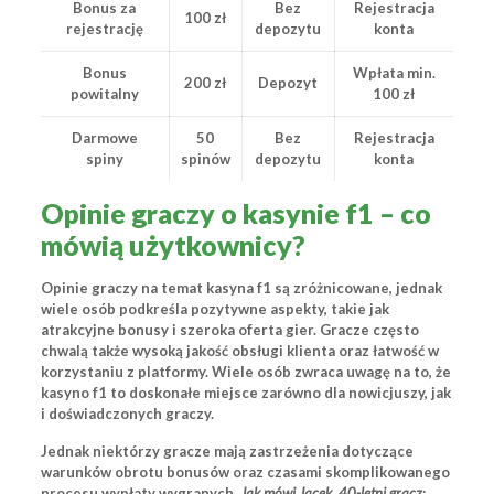
Bonus za
Bez
Rejestracja
100 zł
rejestrację
depozytu
konta
Bonus
Wpłata min.
200 zł
Depozyt
powitalny
100 zł
Darmowe
50
Bez
Rejestracja
spiny
spinów
depozytu
konta
Opinie graczy o kasynie f1 – co
mówią użytkownicy?
Opinie graczy na temat kasyna f1 są zróżnicowane, jednak
wiele osób podkreśla pozytywne aspekty, takie jak
atrakcyjne bonusy i szeroka oferta gier. Gracze często
chwalą także wysoką jakość obsługi klienta oraz łatwość w
korzystaniu z platformy. Wiele osób zwraca uwagę na to, że
kasyno f1 to doskonałe miejsce zarówno dla nowicjuszy, jak
i doświadczonych graczy.
Jednak niektórzy gracze mają zastrzeżenia dotyczące
warunków obrotu bonusów oraz czasami skomplikowanego
procesu wypłaty wygranych.
Jak mówi
Jacek, 40-letni gracz
: