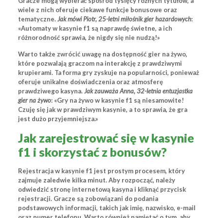
Gracze mogą wybierać spośród tysięcy różnych tytułów, a
wiele z nich oferuje ciekawe funkcje bonusowe oraz
tematyczne.
Jak mówi
Piotr, 25-letni miłośnik gier hazardowych
:
«Automaty w kasynie f1 są naprawdę świetne, a ich
różnorodność sprawia, że nigdy się nie nudzą!»
Warto także zwrócić uwagę na dostępność gier na żywo,
które pozwalają graczom na interakcję z prawdziwymi
krupierami. Ta forma gry zyskuje na popularności, ponieważ
oferuje unikalne doświadczenia oraz atmosferę
prawdziwego kasyna.
Jak zauważa
Anna, 32-letnia entuzjastka
gier na żywo
: «Gry na żywo w kasynie f1 są niesamowite!
Czuję się jak w prawdziwym kasynie, a to sprawia, że gra
jest dużo przyjemniejsza.»
Jak zarejestrować się w kasynie
f1 i skorzystać z bonusów?
Rejestracja w kasynie f1 jest prostym procesem, który
zajmuje zaledwie kilka minut. Aby rozpocząć, należy
odwiedzić stronę internetową kasyna i kliknąć przycisk
rejestracji. Gracze są zobowiązani do podania
podstawowych informacji, takich jak imię, nazwisko, e-mail
oraz numer telefonu. Warto również pamiętać o tym, aby