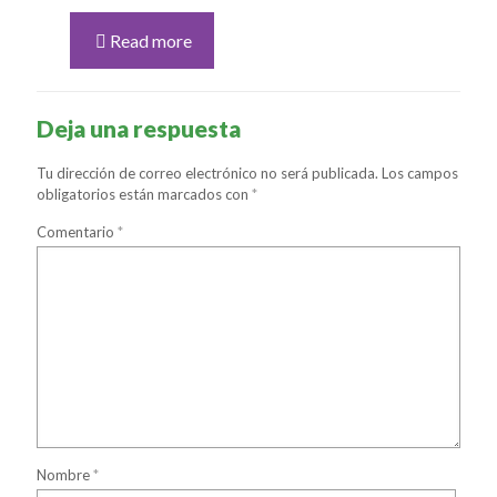
Read more
Deja una respuesta
Tu dirección de correo electrónico no será publicada.
Los campos
obligatorios están marcados con
*
Comentario
*
Nombre
*