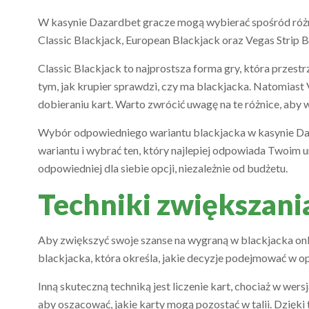
W kasynie Dazardbet gracze mogą wybierać spośród różnyc
Classic Blackjack, European Blackjack oraz Vegas Strip B
Classic Blackjack to najprostsza forma gry, która przes
tym, jak krupier sprawdzi, czy ma blackjacka. Natomiast 
dobieraniu kart. Warto zwrócić uwagę na te różnice, aby
Wybór odpowiedniego wariantu blackjacka w kasynie Daz
wariantu i wybrać ten, który najlepiej odpowiada Twoim u
odpowiedniej dla siebie opcji, niezależnie od budżetu.
Techniki zwiększani
Aby zwiększyć swoje szanse na wygraną w blackjacka onli
blackjacka, która określa, jakie decyzje podejmować w op
Inną skuteczną techniką jest liczenie kart, chociaż w wersj
aby oszacować, jakie karty mogą pozostać w talii. Dzięk