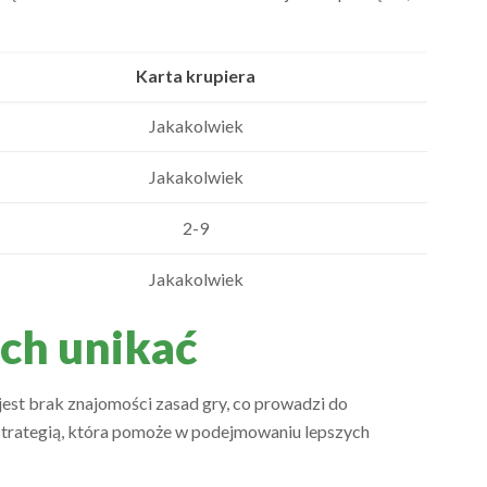
Karta krupiera
Jakakolwiek
Jakakolwiek
2-9
Jakakolwiek
ich unikać
est brak znajomości zasad gry, co prowadzi do
 strategią, która pomoże w podejmowaniu lepszych