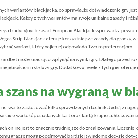
h wariantów blackjacka, co sprawia, że doświadczenie gry jest z
lackjack. Każdy z tych wariantów ma swoje unikalne zasady i różn
trzega tradycyjnych zasad. European Blackjack wprowadza pewne m
Vegas Strip Blackjack oferuje korzystniejsze zasady dla graczy, w
 wybrać wariant, który najlepiej odpowiada Twoim preferencjom.
ardbet może znacząco wpłynąć na wyniki gry. Dlatego przed ro
miejętnościom i stylowi gry. Dodatkowo, wiele z tych gier oferuje
a szans na wygraną w bl
ne, warto zastosować kilka sprawdzonych technik. Jedną z najpop
arciu o wartość posiadanych kart oraz kartę krupiera. Stosowanie
ach online jest to znacznie trudniejsze do zrealizowania. Liczenie k
i temu gracze mogą podejmować bardziej świadome decyzje dotyczą