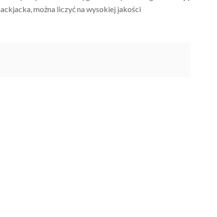
ackjacka, można liczyć na wysokiej jakości