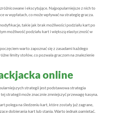
różnicowane i ekscytujące. Najpopularniejsze z nich to
ice w wypłatach, co może wpływać na strategię gracza.
odyfikacje, takie jak brak możliwości podziału kart po
 tym możliwość podziału kart i większą elastyczność w
zpoczęciem warto zapoznać się z zasadami każdego
 różne limity stołów, co pozwala graczom na znalezienie
ackjacka online
ularniejszych strategii jest podstawowa strategia
 tej strategii może znacznie zmniejszyć przewagę kasyna.
art polega na śledzeniu kart, które zostały już zagrane,
ce dobierania kart lub stania. Warto jednak pamiętać,