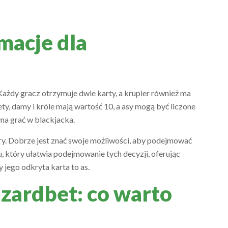
macje dla
. Każdy gracz otrzymuje dwie karty, a krupier również ma
ety, damy i króle mają wartość 10, a asy mogą być liczone
na grać w blackjacka.
ary. Dobrze jest znać swoje możliwości, aby podejmować
 który ułatwia podejmowanie tych decyzji, oferując
 jego odkryta karta to as.
zardbet: co warto