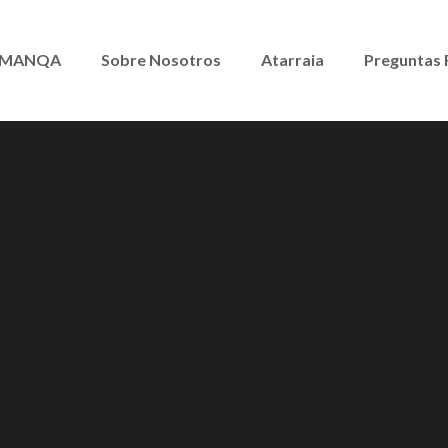
a MANQA
Sobre Nosotros
Atarraia
Preguntas 