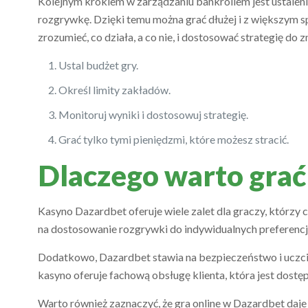
Kolejnym krokiem w zarządzaniu bankrollem jest ustalenie
rozgrywkę. Dzięki temu można grać dłużej i z większym s
zrozumieć, co działa, a co nie, i dostosować strategię do z
Ustal budżet gry.
Określ limity zakładów.
Monitoruj wyniki i dostosowuj strategię.
Grać tylko tymi pieniędzmi, które możesz stracić.
Dlaczego warto grać
Kasyno Dazardbet oferuje wiele zalet dla graczy, którzy
na dostosowanie rozgrywki do indywidualnych preferencji
Dodatkowo, Dazardbet stawia na bezpieczeństwo i uczciw
kasyno oferuje fachową obsługę klienta, która jest dost
Warto również zaznaczyć, że gra online w Dazardbet daj