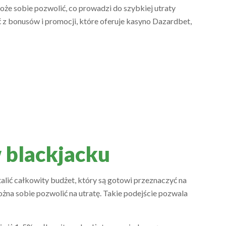
że sobie pozwolić, co prowadzi do szybkiej utraty
ć z bonusów i promocji, które oferuje kasyno Dazardbet,
 blackjacku
lić całkowity budżet, który są gotowi przeznaczyć na
można sobie pozwolić na utratę. Takie podejście pozwala