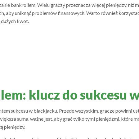
ie bankrollem. Wielu graczy przeznacza więcej pieniędzy, niż mo
 ich, aby uniknąć problemów finansowych. Warto również korzysta
 dużych kwot.
lem: klucz do sukcesu w
em sukcesu w blackjacku. Przede wszystkim, gracze powinni usta
y większa suma, ważne jest, aby grać tylko tymi pieniędzmi, które 
ą pieniędzy.