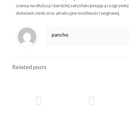
szansę na dłuższą i bardziej satysfakcjonującą rozgrywkę
doświadczenie oraz atrakcyjne możliwości wygranej.
pancho
Related posts