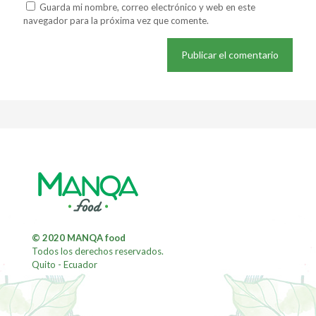
Guarda mi nombre, correo electrónico y web en este
navegador para la próxima vez que comente.
© 2020 MANQA food
Todos los derechos reservados.
Quito - Ecuador