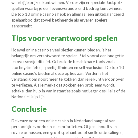
waarbij je prijzen kunt winnen. Verder zijn er speciale Jackpot-
spellen waarbij je een levensveranderend bedrag kunt winnen.
De top 10 online casino’s hebben allemaal een uitgebalanceerd
spelaanbod dat zowel beginnende als ervaren spelers
aanspreekt.
Tips voor verantwoord spelen
Hoewel online casino’s veel plezier kunnen bieden, is het
belangrijk om verantwoord te spelen. Stel vooraf een budget in
en overschrijd dit niet. Gebruik de beschikbare tools zoals
stortingslimieten, speeltijdlimieten en self-exclusion. De top 10
online casino’s bieden al deze opties aan. Verder is het
verstandig om nooit meer te gokken dan je je kunt veroorloven
te verliezen. Als je merkt dat gokken een probleem wordt,
schakel dan hulp in van instanties zoals het Leger des Heils of de
Nationale Hulp Lijn.
Conclusie
De keuze voor een online casino in Nederland hangt af van
persoonlijke voorkeuren en prioriteiten. Of je nu houdt van
royale bonussen, een groot spelaanbod of snelle uitbetalingen,