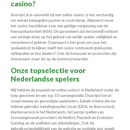
casino?
Voordat je je aanmeldt bij een online casino, is het verstandig
om enkele belangrijke punten te controleren. Allereerst moet
het casino beschikken over een geldige vergunning van de
Kansspelautoriteit (KSA). Dit garandeert dat het bedrijf voldoet
aan strenge eisen op het gebied van eerlijk spelen, veiligheid en
verantwoord gokken. Daarnaast is het goed om naar het
spelaanbod te kijken: heeft het casino voldoende gokkasten,
tafelspelen en live dealers? Ook de bonussen en promoties zijn
interessant, maar let op de inzetvoorwaarden.
Onze topselectie voor
Nederlandse spelers
Wij hebben de populairste online casino’s in Nederland onder de
loep genomen en een top 10 samengesteld. Deze lijst bevat
zowel nieuwe als gevestigde aanbieders. Enkele criteria die we
hebben gebruikt: betalingsopties (zoals iDEAL en Bancontact),
klantenservice in het Nederlands, het aantal spellen van
toonaangevende providers als NetEnt, Playtech en Evolution
Gaming, en de snelheid van uitbetalingen. Ook de
gebruiksvriendelijkheid van de website en mobiele app speelt