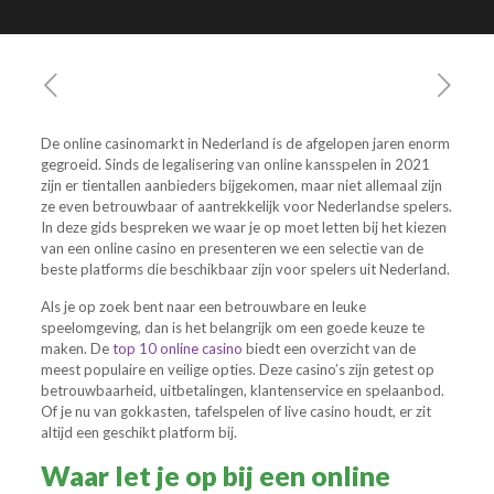
De online casinomarkt in Nederland is de afgelopen jaren enorm
gegroeid. Sinds de legalisering van online kansspelen in 2021
zijn er tientallen aanbieders bijgekomen, maar niet allemaal zijn
ze even betrouwbaar of aantrekkelijk voor Nederlandse spelers.
In deze gids bespreken we waar je op moet letten bij het kiezen
van een online casino en presenteren we een selectie van de
beste platforms die beschikbaar zijn voor spelers uit Nederland.
Als je op zoek bent naar een betrouwbare en leuke
speelomgeving, dan is het belangrijk om een goede keuze te
maken. De
top 10 online casino
biedt een overzicht van de
meest populaire en veilige opties. Deze casino’s zijn getest op
betrouwbaarheid, uitbetalingen, klantenservice en spelaanbod.
Of je nu van gokkasten, tafelspelen of live casino houdt, er zit
altijd een geschikt platform bij.
Waar let je op bij een online