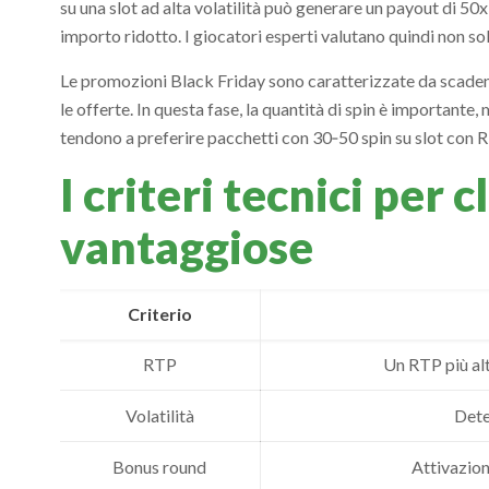
su una slot ad alta volatilità può generare un payout di 50x 
importo ridotto. I giocatori esperti valutano quindi non sol
Le promozioni Black Friday sono caratterizzate da scadenz
le offerte. In questa fase, la quantità di spin è importante,
tendono a preferire pacchetti con 30‑50 spin su slot con 
I criteri tecnici per c
vantaggiose
Criterio
RTP
Un RTP più alt
Volatilità
Dete
Bonus round
Attivazion