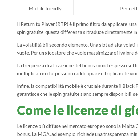
Mobile friendly
Permette
Il Return to Player (RTP) è il primo filtro da applicare:
spin gratuite, questa differenza si traduce direttamente in p
La volatilità è il secondo elemento. Una slot ad alta volat
vuote. Per un giocatore che vuole massimizzare il valore de
La frequenza di attivazione del bonus round è spesso sotto
moltiplicatori che possono raddoppiare o triplicare le vinc
Infine, la compatibilità mobile è cruciale durante il Black
garantisce che le spin gratuite siano sempre disponibili, s
Come le licenze di gi
Le licenze più diffuse nel mercato europeo sono la Malt
bonus. La MGA, ad esempio, richiede una trasparenza mini