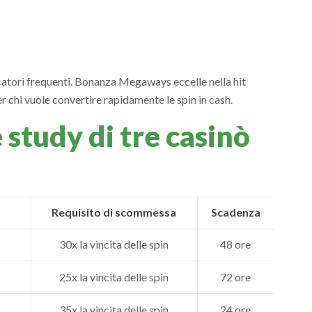
licatori frequenti. Bonanza Megaways eccelle nella hit
r chi vuole convertire rapidamente le spin in cash.
 study di tre casinò
Requisito di scommessa
Scadenza
30x la vincita delle spin
48 ore
25x la vincita delle spin
72 ore
35x la vincita delle spin
24 ore