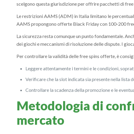
scelgono questa giurisdizione per offrire pacchetti di free
Le restrizioni AAMS (ADM) in Italia limitano le percentuali
AAMS propongono offerte Black Friday con 100‑200 free sp
La sicurezza resta comunque un punto fondamentale. Anch
dei giochi e meccanismi di risoluzione delle dispute. I gioc
Per controllare la validità delle free spins offerte, è consigl
Leggere attentamente i termini e le condizioni, sopratt
Verificare che la slot indicata sia presente nella lista d
Controllare la scadenza della promozione e le eventual
Metodologia di confro
mercato