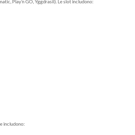
matic, Play’n GO, Yggdrasil). Le slot includono:
te includono: