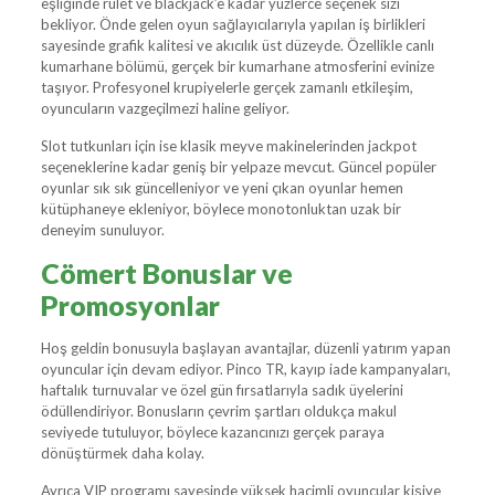
eşliğinde rulet ve blackjack’e kadar yüzlerce seçenek sizi
bekliyor. Önde gelen oyun sağlayıcılarıyla yapılan iş birlikleri
sayesinde grafik kalitesi ve akıcılık üst düzeyde. Özellikle canlı
kumarhane bölümü, gerçek bir kumarhane atmosferini evinize
taşıyor. Profesyonel krupiyelerle gerçek zamanlı etkileşim,
oyuncuların vazgeçilmezi haline geliyor.
Slot tutkunları için ise klasik meyve makinelerinden jackpot
seçeneklerine kadar geniş bir yelpaze mevcut. Güncel popüler
oyunlar sık sık güncelleniyor ve yeni çıkan oyunlar hemen
kütüphaneye ekleniyor, böylece monotonluktan uzak bir
deneyim sunuluyor.
Cömert Bonuslar ve
Promosyonlar
Hoş geldin bonusuyla başlayan avantajlar, düzenli yatırım yapan
oyuncular için devam ediyor. Pinco TR, kayıp iade kampanyaları,
haftalık turnuvalar ve özel gün fırsatlarıyla sadık üyelerini
ödüllendiriyor. Bonusların çevrim şartları oldukça makul
seviyede tutuluyor, böylece kazancınızı gerçek paraya
dönüştürmek daha kolay.
Ayrıca VIP programı sayesinde yüksek hacimli oyuncular kişiye