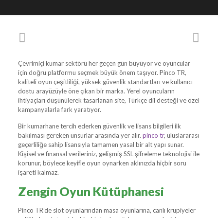
Çevrimiçi kumar sektörü her geçen gün büyüyor ve oyuncular
için doğru platformu seçmek büyük önem taşıyor. Pinco TR,
kaliteli oyun çeşitliliği, yüksek güvenlik standartları ve kullanıcı
dostu arayüzüyle öne çıkan bir marka. Yerel oyuncuların
ihtiyaçları düşünülerek tasarlanan site, Türkçe dil desteği ve özel
kampanyalarla fark yaratıyor.
Bir kumarhane tercih ederken güvenlik ve lisans bilgileri ilk
bakılması gereken unsurlar arasında yer alır.
pinco tr
, uluslararası
geçerliliğe sahip lisansıyla tamamen yasal bir alt yapı sunar.
Kişisel ve finansal verileriniz, gelişmiş SSL şifreleme teknolojisi ile
korunur, böylece keyifle oyun oynarken aklınızda hiçbir soru
işareti kalmaz.
Zengin Oyun Kütüphanesi
Pinco TR’de slot oyunlarından masa oyunlarına, canlı krupiyeler