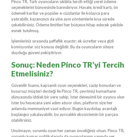
Pinco TR, Türk oyuncuların sıklıkla tercih ettiği yerel ödeme
seçeneklerini bünyesinde barındırıyor. Havale, kredi kartı, ön
ödemeli kartlar ve popüler e-cüzdanlar ile kolayca para
yatırabilir, kazancınızı da yine aynı yöntemlerle kısa sürede
çekebilirsiniz. Ödeme limitleri her bütçeye hitap edecek şekilde
esnek tutulmuş.
İşlemleriniz sırasında şeffaflık esastır; ek ücretler veya gizli
komisyonlar söz konusu değildir. Bu da oyuncuların siteye
duyduğu güveni pekiştiriyor.
Sonuç: Neden Pinco TR’yi Tercih
Etmelisiniz?
Güvenilir lisansı, kapsamlı oyun seçenekleri, cazip bonusları ve
kusursuz müşteri desteği ile Pinco TR, çevrimiçi kumarhane
dünyasında iddialı bir yere sahip. İster deneyimli bir oyuncu olun
ister bu heyecana yeni adım atıyor olun, platform size her
anlamda memnuniyet vaat ediyor. Bugün kaydolup avantajlı
başlangıcı yakalayabilir, bu ayrıcalıklı ekosistemin bir parçası
olabilirsiniz.
Unutmayın, sorumlu oyun her zaman önceliğiniz olsun. Pinco TR,
sorumlu kumar politikalarıyla da oyuncularının yanında yer