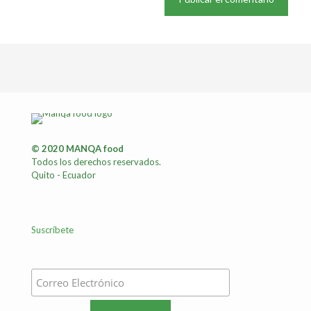
© 2020 MANQA food
Todos los derechos reservados.
Quito - Ecuador
Suscríbete