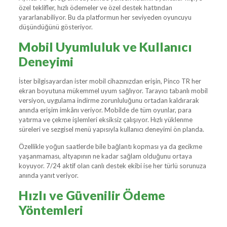
özel teklifler, hızlı ödemeler ve özel destek hattından
yararlanabiliyor. Bu da platformun her seviyeden oyuncuyu
düşündüğünü gösteriyor.
Mobil Uyumluluk ve Kullanıcı
Deneyimi
İster bilgisayardan ister mobil cihazınızdan erişin, Pinco TR her
ekran boyutuna mükemmel uyum sağlıyor. Tarayıcı tabanlı mobil
versiyon, uygulama indirme zorunluluğunu ortadan kaldırarak
anında erişim imkânı veriyor. Mobilde de tüm oyunlar, para
yatırma ve çekme işlemleri eksiksiz çalışıyor. Hızlı yüklenme
süreleri ve sezgisel menü yapısıyla kullanıcı deneyimi ön planda.
Özellikle yoğun saatlerde bile bağlantı kopması ya da gecikme
yaşanmaması, altyapının ne kadar sağlam olduğunu ortaya
koyuyor. 7/24 aktif olan canlı destek ekibi ise her türlü sorunuza
anında yanıt veriyor.
Hızlı ve Güvenilir Ödeme
Yöntemleri