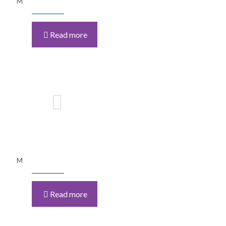
M
Read more
M
Read more