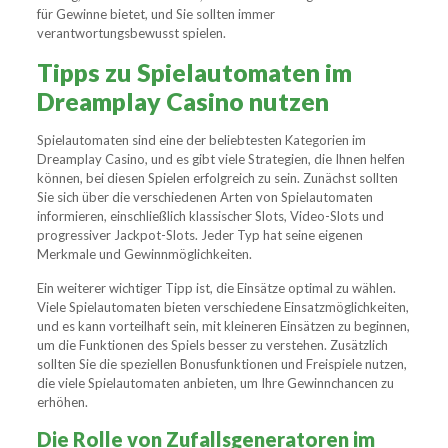
für Gewinne bietet, und Sie sollten immer
verantwortungsbewusst spielen.
Tipps zu Spielautomaten im
Dreamplay Casino nutzen
Spielautomaten sind eine der beliebtesten Kategorien im
Dreamplay Casino, und es gibt viele Strategien, die Ihnen helfen
können, bei diesen Spielen erfolgreich zu sein. Zunächst sollten
Sie sich über die verschiedenen Arten von Spielautomaten
informieren, einschließlich klassischer Slots, Video-Slots und
progressiver Jackpot-Slots. Jeder Typ hat seine eigenen
Merkmale und Gewinnmöglichkeiten.
Ein weiterer wichtiger Tipp ist, die Einsätze optimal zu wählen.
Viele Spielautomaten bieten verschiedene Einsatzmöglichkeiten,
und es kann vorteilhaft sein, mit kleineren Einsätzen zu beginnen,
um die Funktionen des Spiels besser zu verstehen. Zusätzlich
sollten Sie die speziellen Bonusfunktionen und Freispiele nutzen,
die viele Spielautomaten anbieten, um Ihre Gewinnchancen zu
erhöhen.
Die Rolle von Zufallsgeneratoren im