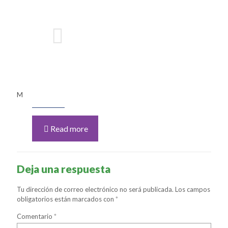
M
Read more
Deja una respuesta
Tu dirección de correo electrónico no será publicada.
Los campos
obligatorios están marcados con
*
Comentario
*