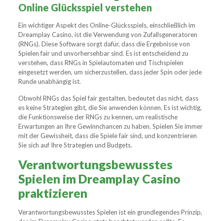
Online Glücksspiel verstehen
Ein wichtiger Aspekt des Online-Glücksspiels, einschließlich im
Dreamplay Casino, ist die Verwendung von Zufallsgeneratoren
(RNGs). Diese Software sorgt dafür, dass die Ergebnisse von
Spielen fair und unvorhersehbar sind. Es ist entscheidend zu
verstehen, dass RNGs in Spielautomaten und Tischspielen
eingesetzt werden, um sicherzustellen, dass jeder Spin oder jede
Runde unabhängig ist.
Obwohl RNGs das Spiel fair gestalten, bedeutet das nicht, dass
es keine Strategien gibt, die Sie anwenden können. Es ist wichtig,
die Funktionsweise der RNGs zu kennen, um realistische
Erwartungen an Ihre Gewinnchancen zu haben. Spielen Sie immer
mit der Gewissheit, dass die Spiele fair sind, und konzentrieren
Sie sich auf Ihre Strategien und Budgets.
Verantwortungsbewusstes
Spielen im Dreamplay Casino
praktizieren
Verantwortungsbewusstes Spielen ist ein grundlegendes Prinzip,