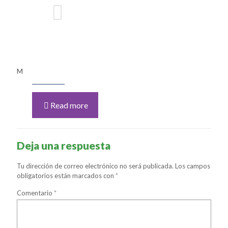
M
Read more
Deja una respuesta
Tu dirección de correo electrónico no será publicada.
Los campos
obligatorios están marcados con
*
Comentario
*