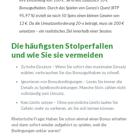
ihre Einzahlung von 100 €. Sie erhält zusätzlich 10 €
Bonusguthaben. Durch das Spielen von
Gonzo’s Quest
(RTP
95,97 %) erzielt sie nach 50 Spins einen kleinen Gewinn von
12 €. Da die Umsatzanforderung 20‑x beträgt, muss sie 200 €
umsetzen – ein realistisches Ziel innerhalb einer Session.
Die häufigsten Stolperfallen
und wie Sie sie vermeiden
Zu hohe Einsätze – Wenn Sie sofort den maximalen Einsatz
wählen, verbrauchen Sie das Bonusguthaben zu schnell.
Ignorieren von Bonusbedingungen – Lesen Sie immer die
Details zu Spielbeschränkungen. Manche Slots zählen nicht
vollständig zum Umsatz.
Kein Limits setzen – Ohne persönliche Limits laufen Sie
Gefahr, mehr zu verlieren, als Sie sich leisten können.
Rhetorische Frage: Haben Sie schon einmal einen Bonus erhalten
und dann sofort wieder aufgehört zu spielen, weil die
Bedingungen unklar waren?