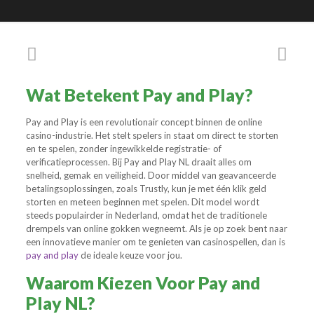
Wat Betekent Pay and Play?
Pay and Play is een revolutionair concept binnen de online
casino-industrie. Het stelt spelers in staat om direct te storten
en te spelen, zonder ingewikkelde registratie- of
verificatieprocessen. Bij Pay and Play NL draait alles om
snelheid, gemak en veiligheid. Door middel van geavanceerde
betalingsoplossingen, zoals Trustly, kun je met één klik geld
storten en meteen beginnen met spelen. Dit model wordt
steeds populairder in Nederland, omdat het de traditionele
drempels van online gokken wegneemt. Als je op zoek bent naar
een innovatieve manier om te genieten van casinospellen, dan is
pay and play
de ideale keuze voor jou.
Waarom Kiezen Voor Pay and
Play NL?