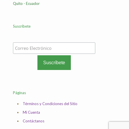
Quito - Ecuador
Suscríbete
Páginas
Términos y Condiciones del Sitio
Mi Cuenta
Contáctanos