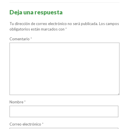
Deja una respuesta
Tu dirección de correo electrónico no será publicada.
Los campos
obligatorios están marcados con
*
Comentario
*
Nombre
*
Correo electrónico
*