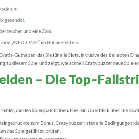
tsdatum.
ox gesendet.
derzeichen und eine Zahl.
 Code „WELCOME“ im Bonus‑Feld ein.
Gratis‑Guthaben, das Sie für alle Slots, inklusive des beliebten D
 zu diesem Spiel und zeigt, wie schnell Crazybuzzer neue Spieler 
eiden – Die Top‑Fallstr
hler, die den Spielspaß trüben. Hier ein Überblick über die häufi
leingedruckte zum Bonus. Crazybuzzer listet alle Bedingungen klar
um das Spielgefühl zu prüfen.
ools, um Verluste zu begrenzen.