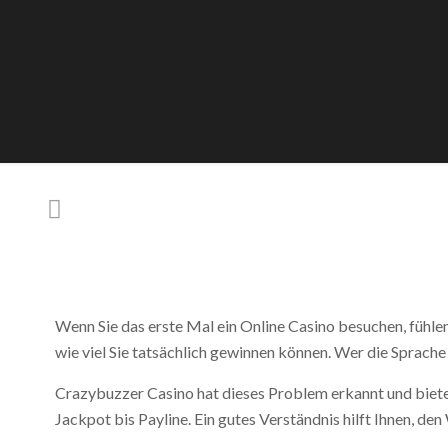
Wenn Sie das erste Mal ein Online Casino besuchen, fühlen
wie viel Sie tatsächlich gewinnen können. Wer die Sprache 
Crazybuzzer Casino hat dieses Problem erkannt und bietet 
Jackpot bis Payline. Ein gutes Verständnis hilft Ihnen, 