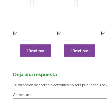
M
M
M
Read more
Read more
Deja una respuesta
Tu dirección de correo electrónico no será publicada.
Los 
Comentario
*