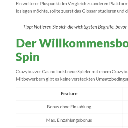
Ein weiterer Pluspunkt: Im Vergleich zu anderen Plattform
loslegen möchte, sollte zuerst das Glossar studieren und 
Tipp: Notieren Sie sich die wichtigsten Begriffe, bevor
Der Willkommensbonu
Spin
Crazybuzzer Casino lockt neue Spieler mit einem Crazybu
Mitbewerbern gibt es keine versteckten Umsatzbedingung
Feature
Bonus ohne Einzahlung
Max. Einzahlungsbonus