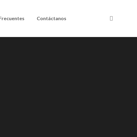
Frecuentes
Contáctanos