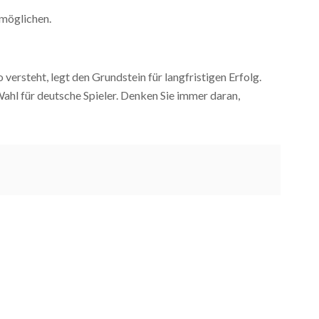
rmöglichen.
rsteht, legt den Grundstein für langfristigen Erfolg.
ahl für deutsche Spieler. Denken Sie immer daran,