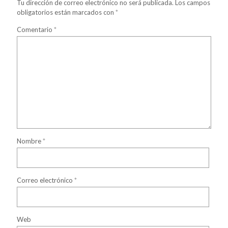
Tu dirección de correo electrónico no será publicada.
Los campos
obligatorios están marcados con
*
Comentario
*
Nombre
*
Correo electrónico
*
Web