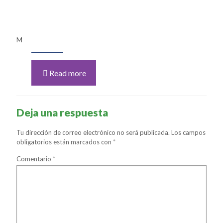
M
Read more
Deja una respuesta
Tu dirección de correo electrónico no será publicada.
Los campos
obligatorios están marcados con
*
Comentario
*