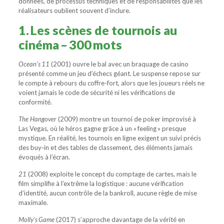
données, de processus techniques et de responsabilités que les
réalisateurs oublient souvent d’inclure.
1. Les scènes de tournois au
cinéma – 300 mots
Ocean’s 11
(2001) ouvre le bal avec un braquage de casino
présenté comme un jeu d’échecs géant. Le suspense repose sur
le compte à rebours du coffre-fort, alors que les joueurs réels ne
voient jamais le code de sécurité ni les vérifications de
conformité.
The Hangover
(2009) montre un tournoi de poker improvisé à
Las Vegas, où le héros gagne grâce à un « feeling » presque
mystique. En réalité, les tournois en ligne exigent un suivi précis
des buy‑in et des tables de classement, des éléments jamais
évoqués à l’écran.
21
(2008) exploite le concept du comptage de cartes, mais le
film simplifie à l’extrême la logistique : aucune vérification
d’identité, aucun contrôle de la bankroll, aucune règle de mise
maximale.
Molly’s Game
(2017) s’approche davantage de la vérité en