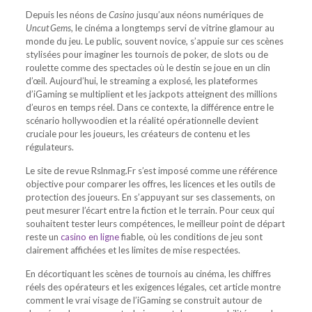
Depuis les néons de
Casino
jusqu’aux néons numériques de
Uncut Gems
, le cinéma a longtemps servi de vitrine glamour au
monde du jeu. Le public, souvent novice, s’appuie sur ces scènes
stylisées pour imaginer les tournois de poker, de slots ou de
roulette comme des spectacles où le destin se joue en un clin
d’œil. Aujourd’hui, le streaming a explosé, les plateformes
d’iGaming se multiplient et les jackpots atteignent des millions
d’euros en temps réel. Dans ce contexte, la différence entre le
scénario hollywoodien et la réalité opérationnelle devient
cruciale pour les joueurs, les créateurs de contenu et les
régulateurs.
Le site de revue Rslnmag.Fr s’est imposé comme une référence
objective pour comparer les offres, les licences et les outils de
protection des joueurs. En s’appuyant sur ses classements, on
peut mesurer l’écart entre la fiction et le terrain. Pour ceux qui
souhaitent tester leurs compétences, le meilleur point de départ
reste un
casino en ligne
fiable, où les conditions de jeu sont
clairement affichées et les limites de mise respectées.
En décortiquant les scènes de tournois au cinéma, les chiffres
réels des opérateurs et les exigences légales, cet article montre
comment le vrai visage de l’iGaming se construit autour de