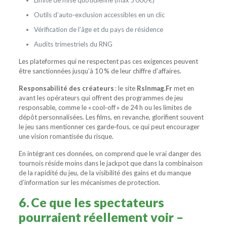
Limite de mise quotidienne (max 5 000 €)
Outils d’auto‑exclusion accessibles en un clic
Vérification de l’âge et du pays de résidence
Audits trimestriels du RNG
Les plateformes qui ne respectent pas ces exigences peuvent
être sanctionnées jusqu’à 10 % de leur chiffre d’affaires.
Responsabilité des créateurs
: le site
Rslnmag.Fr
met en
avant les opérateurs qui offrent des programmes de jeu
responsable, comme le « cool‑off » de 24 h ou les limites de
dépôt personnalisées. Les films, en revanche, glorifient souvent
le jeu sans mentionner ces garde‑fous, ce qui peut encourager
une vision romantisée du risque.
En intégrant ces données, on comprend que le vrai danger des
tournois réside moins dans le jackpot que dans la combinaison
de la rapidité du jeu, de la visibilité des gains et du manque
d’information sur les mécanismes de protection.
6. Ce que les spectateurs
pourraient réellement voir –