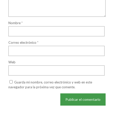
Nombre
*
Correo electrónico
*
Web
Guarda mi nombre, correo electrónico y web en este
navegador para la próxima vez que comente.