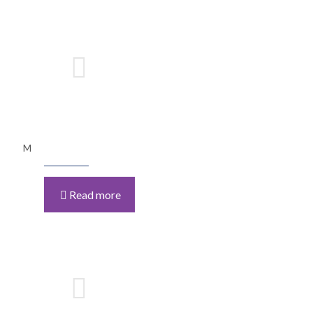
M
Read more