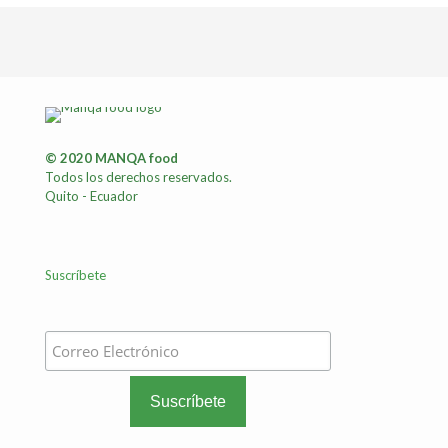
© 2020 MANQA food
Todos los derechos reservados.
Quito - Ecuador
Suscríbete