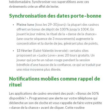
hebdomadaire. Synchroniser vos superstitions avec ces
événements crée un effet de levier.
Synchronisation des dates porte‑bonne
Pleine lune
(tous les 29‑30 jours) : la plupart des casinos
offrent un bonus de dépôt de 100 % jusqu’à 100 €. En
jouant le jour même, le rituel de la « danse de la chance »
(une courte séquence de 3 mouvements) augmente la
concentration et la durée de jeu, générant plus de points.
13 février
(Saint-Valentin inversée) : certains sites
proposent un « Lucky Love » avec 20 tours gratuits. Un
joueur qui porte un ruban rouge pendant la session
bénéficie d’une hausse de la confiance, ce qui se traduit par
une mise moyenne plus élevée.
Notifications mobiles comme rappel de
rituel
Les applications de casino envoient des push : « Bonus de 50 %
disponible ! ». Programmez une alerte sur votre téléphone qui
déclenche un son de cloche et vous rappelle de faire votre petite
« danse de la chance » avant de cliquer. Cette routine