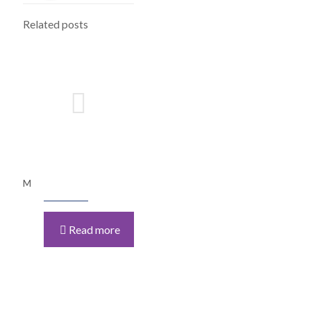
Related posts
M
Read more