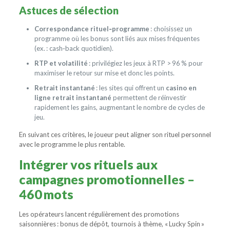
Astuces de sélection
Correspondance rituel‑programme
: choisissez un
programme où les bonus sont liés aux mises fréquentes
(ex. : cash‑back quotidien).
RTP et volatilité
: privilégiez les jeux à RTP > 96 % pour
maximiser le retour sur mise et donc les points.
Retrait instantané
: les sites qui offrent un
casino en
ligne retrait instantané
permettent de réinvestir
rapidement les gains, augmentant le nombre de cycles de
jeu.
En suivant ces critères, le joueur peut aligner son rituel personnel
avec le programme le plus rentable.
Intégrer vos rituels aux
campagnes promotionnelles –
460 mots
Les opérateurs lancent régulièrement des promotions
saisonnières : bonus de dépôt, tournois à thème, « Lucky Spin »