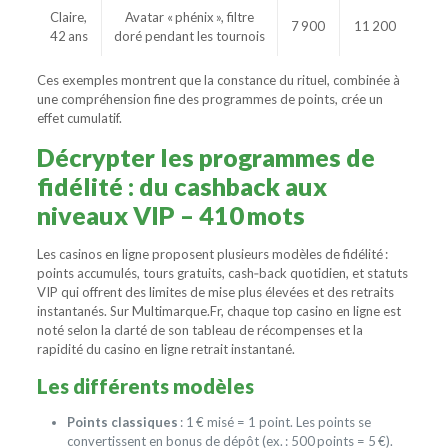
Claire,
Avatar « phénix », filtre
7 900
11 200
42 ans
doré pendant les tournois
Ces exemples montrent que la constance du rituel, combinée à
une compréhension fine des programmes de points, crée un
effet cumulatif.
Décrypter les programmes de
fidélité : du cashback aux
niveaux VIP – 410 mots
Les casinos en ligne proposent plusieurs modèles de fidélité :
points accumulés, tours gratuits, cash‑back quotidien, et statuts
VIP qui offrent des limites de mise plus élevées et des retraits
instantanés. Sur Multimarque.Fr, chaque top casino en ligne est
noté selon la clarté de son tableau de récompenses et la
rapidité du casino en ligne retrait instantané.
Les différents modèles
Points classiques
: 1 € misé = 1 point. Les points se
convertissent en bonus de dépôt (ex. : 500 points = 5 €).