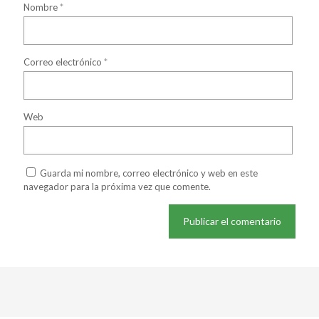
Nombre
*
Correo electrónico
*
Web
Guarda mi nombre, correo electrónico y web en este
navegador para la próxima vez que comente.