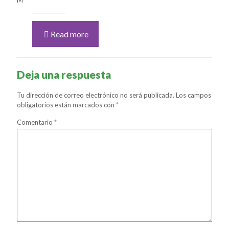
M
Read more
Deja una respuesta
Tu dirección de correo electrónico no será publicada.
Los campos
obligatorios están marcados con
*
Comentario
*