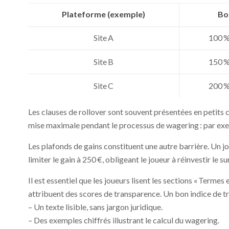
Plateforme (exemple)
Bo
Site A
100 %
Site B
150 %
Site C
200 %
Les clauses de rollover sont souvent présentées en petits 
mise maximale pendant le processus de wagering : par exemp
Les plafonds de gains constituent une autre barrière. Un j
limiter le gain à 250 €, obligeant le joueur à réinvestir le
Il est essentiel que les joueurs lisent les sections « Term
attribuent des scores de transparence. Un bon indice de tr
– Un texte lisible, sans jargon juridique.
– Des exemples chiffrés illustrant le calcul du wagering.