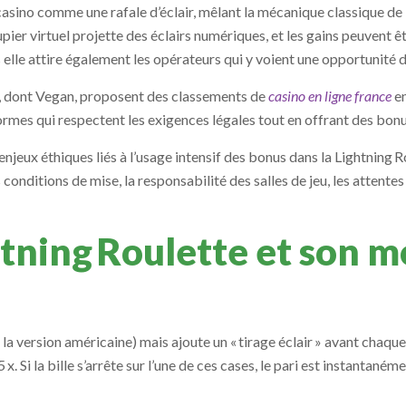
e casino comme une rafale d’éclair, mêlant la mécanique classique de
er virtuel projette des éclairs numériques, et les gains peuvent êtr
is elle attire également les opérateurs qui y voient une opportunité 
n, dont Vegan, proposent des classements de
casino en ligne france
en
formes qui respectent les exigences légales tout en offrant des bonu
 enjeux éthiques liés à l’usage intensif des bonus dans la Lightning 
onditions de mise, la responsabilité des salles de jeu, les attente
htning Roulette et son 
 la version américaine) mais ajoute un « tirage éclair » avant chaq
 x. Si la bille s’arrête sur l’une de ces cases, le pari est instantaném