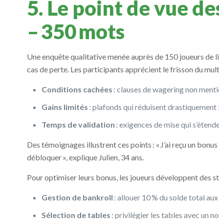
5. Le point de vue de
– 350 mots
Une enquête qualitative menée auprès de 150 joueurs de live
cas de perte. Les participants apprécient le frisson du mult
Conditions cachées
: clauses de wagering non menti
Gains limités
: plafonds qui réduisent drastiquement l
Temps de validation
: exigences de mise qui s’étende
Des témoignages illustrent ces points : « J’ai reçu un bonus
débloquer », explique Julien, 34 ans.
Pour optimiser leurs bonus, les joueurs développent des st
Gestion de bankroll
: allouer 10 % du solde total aux 
Sélection de tables
: privilégier les tables avec un 