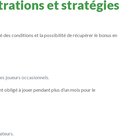
trations et stratégies
é des conditions et la possibilité de récupérer le bonus en
les joueurs occasionnels.
ont obligé à jouer pendant plus d’un mois pour le
ateurs.