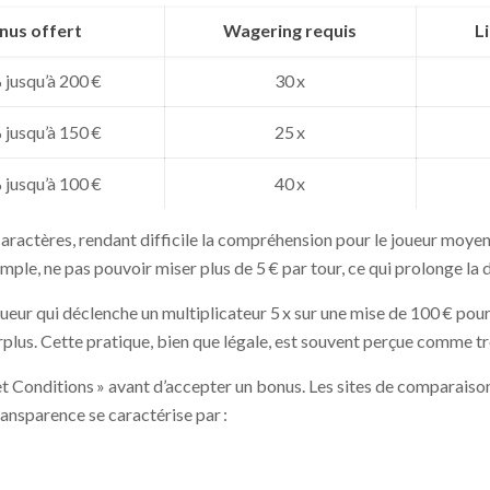
nus offert
Wagering requis
L
 jusqu’à 200 €
30 x
 jusqu’à 150 €
25 x
 jusqu’à 100 €
40 x
caractères, rendant difficile la compréhension pour le joueur moyen
le, ne pas pouvoir miser plus de 5 € par tour, ce qui prolonge la du
oueur qui déclenche un multiplicateur 5 x sur une mise de 100 € pou
 surplus. Cette pratique, bien que légale, est souvent perçue comme t
es et Conditions » avant d’accepter un bonus. Les sites de comparai
ansparence se caractérise par :