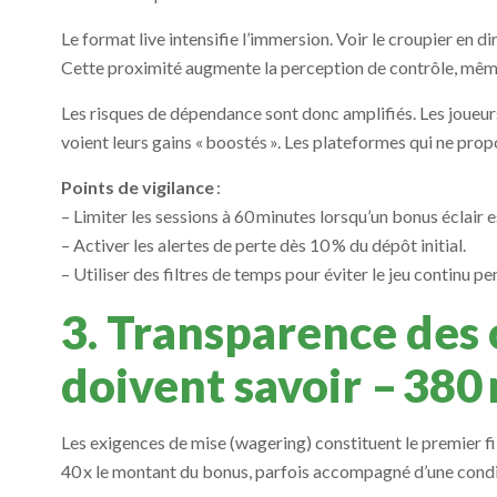
Le format live intensifie l’immersion. Voir le croupier en d
Cette proximité augmente la perception de contrôle, même 
Les risques de dépendance sont donc amplifiés. Les joueur
voient leurs gains « boostés ». Les plateformes qui ne pro
Points de vigilance
:
– Limiter les sessions à 60 minutes lorsqu’un bonus éclair es
– Activer les alertes de perte dès 10 % du dépôt initial.
– Utiliser des filtres de temps pour éviter le jeu continu p
3. Transparence des c
doivent savoir – 380
Les exigences de mise (wagering) constituent le premier filt
40 x le montant du bonus, parfois accompagné d’une conditi