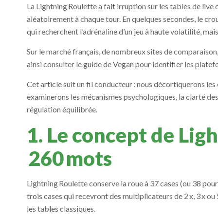
La Lightning Roulette a fait irruption sur les tables de liv
aléatoirement à chaque tour. En quelques secondes, le croupi
qui recherchent l’adrénaline d’un jeu à haute volatilité, ma
Sur le marché français, de nombreux sites de comparaiso
ainsi consulter le guide de Vegan pour identifier les plate
Cet article suit un fil conducteur : nous décortiquerons les
examinerons les mécanismes psychologiques, la clarté des c
régulation équilibrée.
1. Le concept de Lig
260 mots
Lightning Roulette conserve la roue à 37 cases (ou 38 pour
trois cases qui recevront des multiplicateurs de 2 x, 3 x ou 5
les tables classiques.