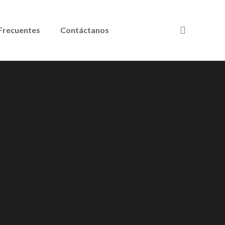
Frecuentes
Contáctanos