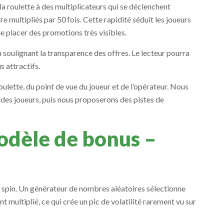
 la roulette à des multiplicateurs qui se déclenchent
e multipliés par 50 fois. Cette rapidité séduit les joueurs
de placer des promotions très visibles.
 soulignant la transparence des offres. Le lecteur pourra
s attractifs.
Roulette, du point de vue du joueur et de l’opérateur. Nous
s des joueurs, puis nous proposerons des pistes de
modèle de bonus –
ue spin. Un générateur de nombres aléatoires sélectionne
ent multiplié, ce qui crée un pic de volatilité rarement vu sur