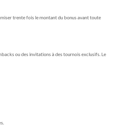
z miser trente fois le montant du bonus avant toute
cks ou des invitations à des tournois exclusifs. Le
s.