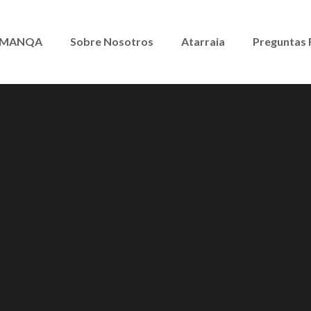
a MANQA
Sobre Nosotros
Atarraia
Preguntas 