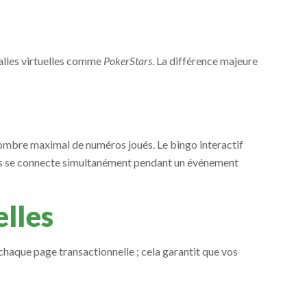
salles virtuelles comme
PokerStars
. La différence majeure
 nombre maximal de numéros joués. Le bingo interactif
urs se connecte simultanément pendant un événement
lles
haque page transactionnelle ; cela garantit que vos