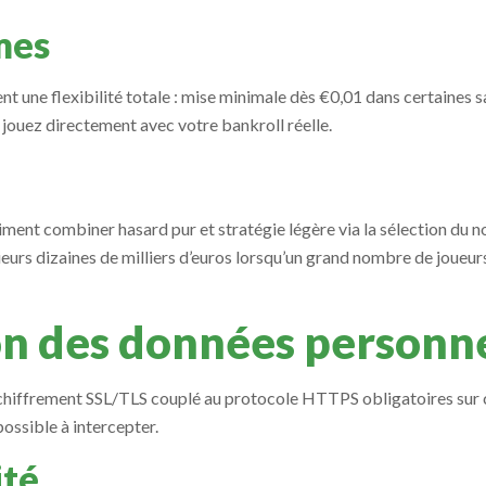
mes
nt une flexibilité totale : mise minimale dès €0,01 dans certaines 
s jouez directement avec votre bankroll réelle.
aiment combiner hasard pur et stratégie légère via la sélection du
ieurs dizaines de milliers d’euros lorsqu’un grand nombre de joue
on des données personne
 chiffrement SSL/TLS couplé au protocole HTTPS obligatoires sur c
ossible à intercepter.
ité