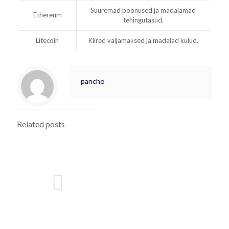
Suuremad boonused ja madalamad
Ethereum
tehingutasud.
Litecoin
Kiired väljamaksed ja madalad kulud.
pancho
Related posts