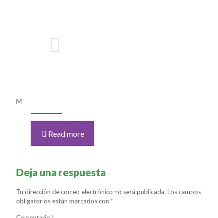
M
Read more
Deja una respuesta
Tu dirección de correo electrónico no será publicada.
Los campos
obligatorios están marcados con
*
Comentario
*