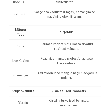
Boonus
aktiivsusest.
Saage osa kaotustest tagasi, et mängimise
Cashback
nautimine oleks lihtsam.
Mängu
Kirjeldus
Tüüp
Parimad roobet slots, kaasa arvatud
Slots
uusimad mängud.
Reaalajas mängud professionaalsete
Live Kasiino
krupjeedega.
Traditsioonilised mängud nagu blackjack ja
Lauamängud
pokker.
Krüptovaluuta
Oma eelised Roobetis
Kiired ja turvalised tehingud,
Bitcoin
anonüümsus.