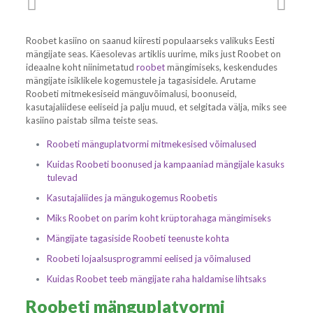
Roobet kasiino on saanud kiiresti populaarseks valikuks Eesti
mängijate seas. Käesolevas artiklis uurime, miks just Roobet on
ideaalne koht niinimetatud
roobet
mängimiseks, keskendudes
mängijate isiklikele kogemustele ja tagasisidele. Arutame
Roobeti mitmekesiseid mänguvõimalusi, boonuseid,
kasutajaliidese eeliseid ja palju muud, et selgitada välja, miks see
kasiino paistab silma teiste seas.
Roobeti mänguplatvormi mitmekesised võimalused
Kuidas Roobeti boonused ja kampaaniad mängijale kasuks
tulevad
Kasutajaliides ja mängukogemus Roobetis
Miks Roobet on parim koht krüptorahaga mängimiseks
Mängijate tagasiside Roobeti teenuste kohta
Roobeti lojaalsusprogrammi eelised ja võimalused
Kuidas Roobet teeb mängijate raha haldamise lihtsaks
Roobeti mänguplatvormi