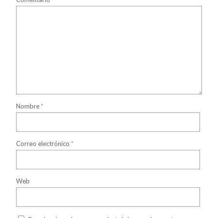
Nombre
*
Correo electrónico
*
Web