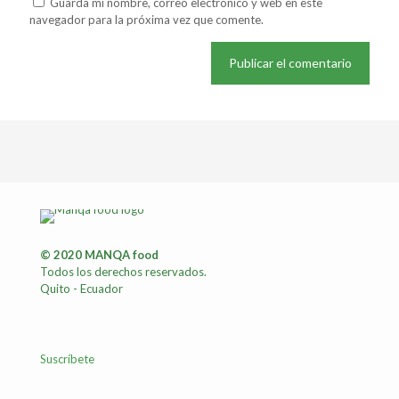
Guarda mi nombre, correo electrónico y web en este
navegador para la próxima vez que comente.
© 2020 MANQA food
Todos los derechos reservados.
Quito - Ecuador
Suscríbete