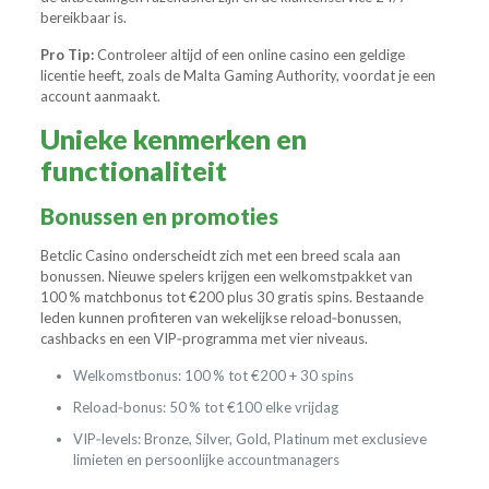
bereikbaar is.
Pro Tip:
Controleer altijd of een online casino een geldige
licentie heeft, zoals de Malta Gaming Authority, voordat je een
account aanmaakt.
Unieke kenmerken en
functionaliteit
Bonussen en promoties
Betclic Casino onderscheidt zich met een breed scala aan
bonussen. Nieuwe spelers krijgen een welkomstpakket van
100 % matchbonus tot €200 plus 30 gratis spins. Bestaande
leden kunnen profiteren van wekelijkse reload‑bonussen,
cashbacks en een VIP‑programma met vier niveaus.
Welkomstbonus: 100 % tot €200 + 30 spins
Reload‑bonus: 50 % tot €100 elke vrijdag
VIP‑levels: Bronze, Silver, Gold, Platinum met exclusieve
limieten en persoonlijke accountmanagers