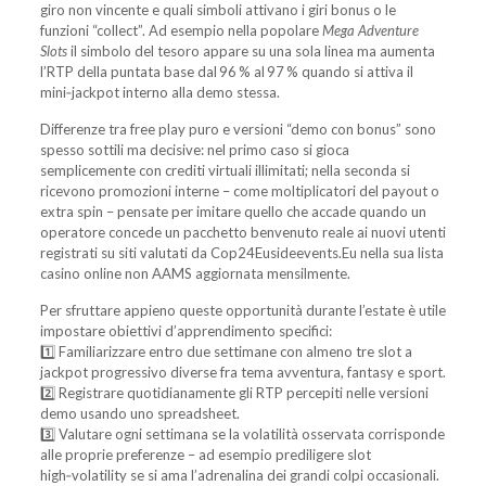
giro non vincente e quali simboli attivano i giri bonus o le
funzioni “collect”. Ad esempio nella popolare
Mega Adventure
Slots
il simbolo del tesoro appare su una sola linea ma aumenta
l’RTP della puntata base dal 96 % al 97 % quando si attiva il
mini‑jackpot interno alla demo stessa.
Differenze tra free play puro e versioni “demo con bonus” sono
spesso sottili ma decisive: nel primo caso si gioca
semplicemente con crediti virtuali illimitati; nella seconda si
ricevono promozioni interne – come moltiplicatori del payout o
extra spin – pensate per imitare quello che accade quando un
operatore concede un pacchetto benvenuto reale ai nuovi utenti
registrati su siti valutati da Cop24Eusideevents.Eu nella sua lista
casino online non AAMS aggiornata mensilmente.
Per sfruttare appieno queste opportunità durante l’estate è utile
impostare obiettivi d’apprendimento specifici:
1️⃣ Familiarizzare entro due settimane con almeno tre slot a
jackpot progressivo diverse fra tema avventura, fantasy e sport.
2️⃣ Registrare quotidianamente gli RTP percepiti nelle versioni
demo usando uno spreadsheet.
3️⃣ Valutare ogni settimana se la volatilità osservata corrisponde
alle proprie preferenze – ad esempio prediligere slot
high‑volatility se si ama l’adrenalina dei grandi colpi occasionali.