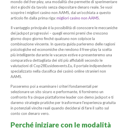
mondo del
free‑play
, una modalità che permette di sperimentare
slot e giochi da tavolo senza depositare denaro reale. Se vuoi
scoprire i migliori casino non AAMS, dai un’occhiata a questo
articolo fin dalla prima riga:
migliori casino non AAMS
.
Il vantaggio principale è la possibilità di conoscere le meccaniche
dei jackpot progressivi – quegli enormi premi che crescono
giorno dopo giorno finché qualcuno non colpisce la
combinazione vincente. In questa guida parleremo delle ragioni
psicologiche ed economiche che rendono il free‑play la scelta
più intelligente durante le vacanze estive e presenteremo una
comparativa dettagliata dei siti più affidabili secondo le
valutazioni di Cop28Eusideevents.Eu, il portale indipendente
specializzato nella classifica dei casinò online stranieri non
AAMS.
Passeremo poi a esaminare i criteri fondamentali per
selezionare un sito sicuro e performante, ti forniremo un
confronto fra cinque piattaforme leader con demo jackpot e ti
daremo strategie pratiche per trasformare l’esperienza gratuita
in potenziali vincite reali quando deciderai di fare il salto sul
conto con denaro vero.
Perché iniziare con le modalità