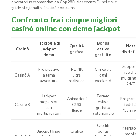
operatori raccomandati da Cop28Eusideevents.Eu nelle sue
guide stagionali sui casinò non aams.
Confronto fra i cinque migliori
casinò online con demo jackpot
Tipologia di
Bonus
Qualità
Note
Casinò
jackpot
estivo
grafica
distint
demo
gratuito
Suppor
Progressivo
HD 4K
Giri extra
live ch
Casinò A
a tema
ultra
ogni
multilin
avventura
realistico
weekend
24/7
Jackpot
Torneo
Animazioni
Progra
“mega‑slot”
estivo
Casinò B
CSS3
fedelt
con
gratuito
fluide
“Sunris
moltiplicatori
settimanale
Crediti
Interfac
Jackpot fisso
Grafica
bonus
mobil