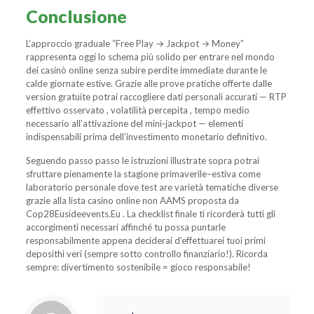
Conclusione
L’approccio graduale “Free Play → Jackpot → Money”
rappresenta oggi lo schema più solido per entrare nel mondo
dei casinò online senza subire perdite immediate durante le
calde giornate estive. Grazie alle prove pratiche offerte dalle
version​ gratuite potrai raccogliere dati personali accurati — RTP
effettivo osservato , volatilità percepita , tempo medio
necessario all’attivazione del mini‐jackpot — elementi
indispensabili prima dell’investimento monetario definitivo​.
Seguendo passo passo le istruzioni illustrate sopra potrai
sfruttare pienamente la stagione primaverile–estiva come
laboratorio personale dove test are varietà tematiche diverse
grazie alla lista casino online non AAMS proposta da
Cop28Eusideevents.Eu . La checklist finale ti ricorderà tutti gli
accorgimenti necessari affinché tu possa puntarle
responsabilmente appena deciderai d’effettuarei tuoi primi
deposithi veri ​(sempre sotto controllo finanziario!). Ricorda
sempre: divertimento sostenibile = gioco responsabile!