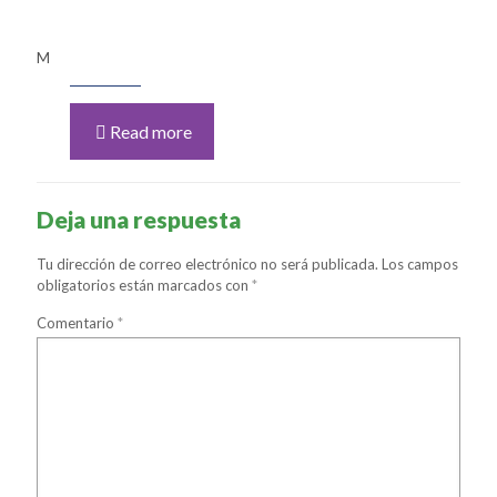
M
Read more
Deja una respuesta
Tu dirección de correo electrónico no será publicada.
Los campos
obligatorios están marcados con
*
Comentario
*