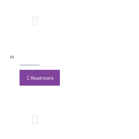
M
Read more