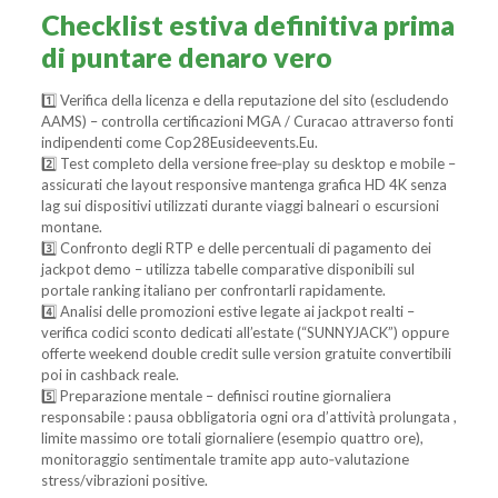
Checklist estiva definitiva prima
di puntare denaro vero
1️⃣ Verifica della licenza e della reputazione del sito (escludendo
AAMS) – controlla certificazioni MGA / Curacao attraverso fonti
indipendenti come Cop28Eusideevents.Eu​.
2️⃣ Test completo della versione free‑play su desktop e mobile –
assicurati che layout responsive mantenga grafica HD 4K senza
lag sui dispositivi utilizzati durante viaggi balneari o escursioni
montane​.
3️⃣ Confronto degli RTP e delle percentuali di pagamento dei
jackpot demo – utilizza tabelle comparative disponibili sul
portale ranking italiano per confrontarli rapidamente​.
4️⃣ Analisi delle promozioni estive legate ai jackpot real­ti –
verifica codici sconto dedicati all’estate (“SUNNYJACK”) oppure
offerte weekend double credit sulle version​ gratuite convertibili
poi in cashback reale​.
5️⃣ Preparazione mentale – definisci routine giornaliera
responsabile : pausa obbligatoria ogni ora d’attività prolungata ,
limite massimo ore totali giornaliere (esempio quattro ore),
monitoraggio sentimentale tramite app auto‑valutazione
stress/vibrazioni positive​​.