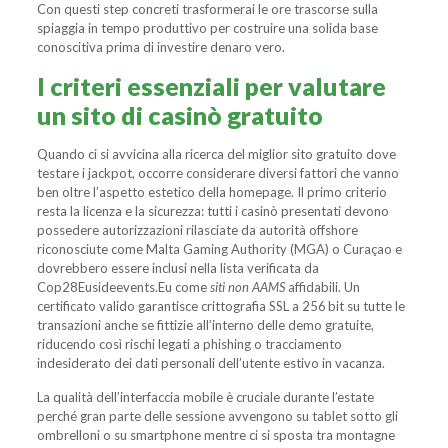
Con questi step concreti trasformerai le ore trascorse sulla
spiaggia in tempo produttivo per costruire una solida base
conoscitiva prima di investire denaro vero.
I criteri essenziali per valutare
un sito di casinò gratuito
Quando ci si avvicina alla ricerca del miglior sito gratuito dove
testare i jackpot, occorre considerare diversi fattori che vanno
ben oltre l’aspetto estetico della homepage. Il primo criterio
resta la licenza e la sicurezza: tutti i casinò presentati devono
possedere autorizzazioni rilasciate da autorità offshore
riconosciute come Malta Gaming Authority (MGA) o Curaçao e
dovrebbero essere inclusi nella lista verificata da
Cop28Eusideevents.Eu come
siti non AAMS
affidabili. Un
certificato valido garantisce crittografia SSL a 256 bit su tutte le
transazioni anche se fittizie all’interno delle demo gratuite,
riducendo così rischi legati a phishing o tracciamento
indesiderato dei dati personali dell’utente estivo in vacanza.​
La qualità dell’interfaccia mobile è cruciale durante l’estate
perché gran parte delle sessione avvengono su tablet sotto gli
ombrelloni o su smartphone mentre ci si sposta tra montagne