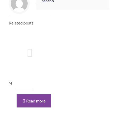
pancho
Related posts
M
Read more