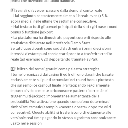
prima che diventino abitudini dannose.​
3️⃣ Segnali chiave per passare dalla demo al conto reale
– Hai raggiunto costantemente almeno il break‑even (+5 %
sopra media) nelle ultime tre settimane consecutive.
– Hai testato tutti gli scenari principali della slot : giri base, round
bonus & funzione jack­pot.
– La piattaforma ha dimostrato payout coerenti rispetto alle
statistiche dichiarate nell’interfaccia Demo Stats.
Se tutti questi punti sono soddisfatti entro i primi dieci giorni
intensivi d’estate puoi considerarti pronto a trasferire credito
reale ​(ad esempio €20 depositando tramite PayPal).​
4️⃣ Utilizzo dei tornei gratuiti come palestra strategica
I tornei organizza­ti dai casinò B ed E offrono classifiche basate
esclusivamente sui punti accumulati nei round bonus piuttosto
che sul semplice cashout finale . Partecipando regolarmente
imparerai velocemente a riconoscere pattern ricorrenti nei
trigger multi‑jackpot : momentanee aumentanze della
probabilità %di attivazione quando compaiono determinati
simbolismi tematic ​(esempio «caverna dorata» dopo tre wild
consecutivi). Queste abilità si trasferiscono direttamente alle
versionie real·time pagando lo stesso algoritmo randomizzante
usato nelle session​​