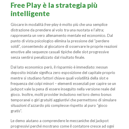
Free Play è la strategia più
intelligente
Giocare in modalità
free‑play
è molto più che una semplice
distrazione da prendere al volo tra una nuotata e l’altra;
rappresenta un vero allenamento mentale ed economico. Dal
punto di vista psicologico elimina la pressione del “perdere
soldi”, consentendo al giocatore di osservare le proprie reazioni
emotive alle sequenze casuali tipiche delle slot progressive
senza sentirsi penalizzato dal risultato finale.
Dal lato economico però, il risparmio è immediato: nessun
deposito iniziale significa zero esposizione del capitale proprio
mentre si studiano fattori chiave quali volatilità della slot e
frequenza dei colpi minori – elementi essenziali per capire se un
jackpot vale la pena di essere inseguito nella versione reale del
gioco. Inoltre, molti provider includono nei loro demo bonus
temporanei o giri gratuiti aggiuntivi che permettono di simulare
situazioni d’azzardo più complesse rispetto al puro “gioco
gratis”.
Le demo aiutano a comprendere le meccaniche dei jackpot
progressivi perché mostrano come il contatore cresce ad ogni