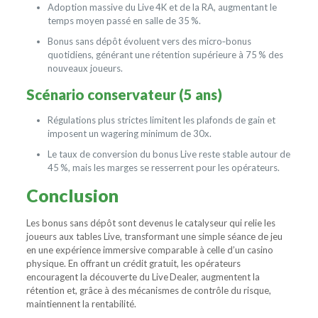
Adoption massive du Live 4K et de la RA, augmentant le
temps moyen passé en salle de 35 %.
Bonus sans dépôt évoluent vers des micro‑bonus
quotidiens, générant une rétention supérieure à 75 % des
nouveaux joueurs.
Scénario conservateur (5 ans)
Régulations plus strictes limitent les plafonds de gain et
imposent un wagering minimum de 30x.
Le taux de conversion du bonus Live reste stable autour de
45 %, mais les marges se resserrent pour les opérateurs.
Conclusion
Les bonus sans dépôt sont devenus le catalyseur qui relie les
joueurs aux tables Live, transformant une simple séance de jeu
en une expérience immersive comparable à celle d’un casino
physique. En offrant un crédit gratuit, les opérateurs
encouragent la découverte du Live Dealer, augmentent la
rétention et, grâce à des mécanismes de contrôle du risque,
maintiennent la rentabilité.