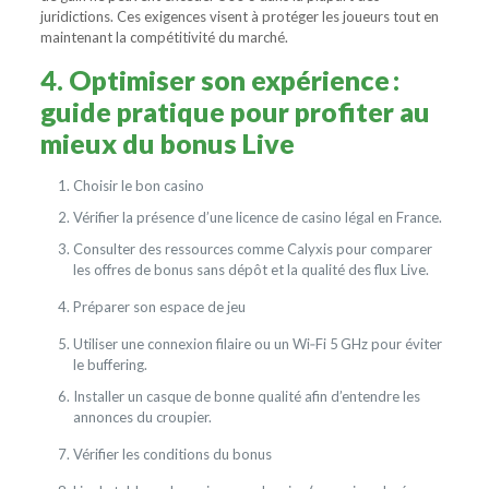
juridictions. Ces exigences visent à protéger les joueurs tout en
maintenant la compétitivité du marché.
4. Optimiser son expérience :
guide pratique pour profiter au
mieux du bonus Live
Choisir le bon casino
Vérifier la présence d’une licence de casino légal en France.
Consulter des ressources comme Calyxis pour comparer
les offres de bonus sans dépôt et la qualité des flux Live.
Préparer son espace de jeu
Utiliser une connexion filaire ou un Wi‑Fi 5 GHz pour éviter
le buffering.
Installer un casque de bonne qualité afin d’entendre les
annonces du croupier.
Vérifier les conditions du bonus