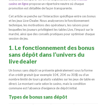
casino en ligne
propose un répertoire neutre où chaque
promotion est détaillée de façon transparente.
Cet article se penche sur l’interaction spécifique entre ces bonus
et les jeux Live‑Dealer. Nous analyserons le fonctionnement
technique, les motivations des opérateurs, les raisons pour
lesquelles les joueurs privilégient les tables Live, l’impact sur le
marché, ainsi que des conseils pratiques pour optimiser chaque
session de jeu.
1. Le fonctionnement des bonus
sans dépôt dans l’univers du
live dealer
Un bonus sans dépôt se présente généralement sous la forme
d’un crédit gratuit (par exemple 10 €, 20 € ou 30 $) ou d’un
nombre limité de tours gratuits valables sur les jeux de table en
direct. Le montant varie selon le casino, mais la condition
commune est l’absence d’exigence de dépôt initial.
Types de bonus sans dépôt