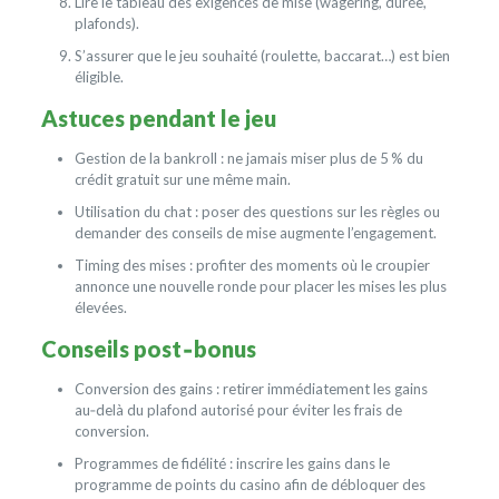
Lire le tableau des exigences de mise (wagering, durée,
plafonds).
S’assurer que le jeu souhaité (roulette, baccarat…) est bien
éligible.
Astuces pendant le jeu
Gestion de la bankroll : ne jamais miser plus de 5 % du
crédit gratuit sur une même main.
Utilisation du chat : poser des questions sur les règles ou
demander des conseils de mise augmente l’engagement.
Timing des mises : profiter des moments où le croupier
annonce une nouvelle ronde pour placer les mises les plus
élevées.
Conseils post‑bonus
Conversion des gains : retirer immédiatement les gains
au‑delà du plafond autorisé pour éviter les frais de
conversion.
Programmes de fidélité : inscrire les gains dans le
programme de points du casino afin de débloquer des