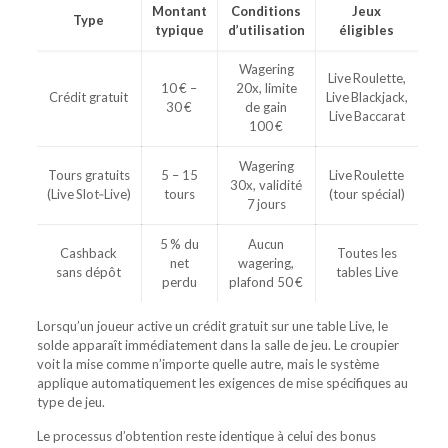
Montant
Conditions
Jeux
Type
typique
d’utilisation
éligibles
Wagering
Live Roulette,
10 € –
20x, limite
Crédit gratuit
Live Blackjack,
30 €
de gain
Live Baccarat
100 €
Wagering
Tours gratuits
5 – 15
Live Roulette
30x, validité
(Live Slot‑Live)
tours
(tour spécial)
7 jours
5 % du
Aucun
Cashback
Toutes les
net
wagering,
sans dépôt
tables Live
perdu
plafond 50 €
Lorsqu’un joueur active un crédit gratuit sur une table Live, le
solde apparaît immédiatement dans la salle de jeu. Le croupier
voit la mise comme n’importe quelle autre, mais le système
applique automatiquement les exigences de mise spécifiques au
type de jeu.
Le processus d’obtention reste identique à celui des bonus