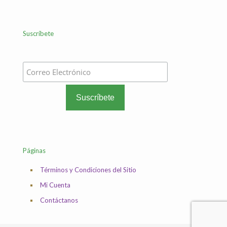
Suscríbete
Páginas
Términos y Condiciones del Sitio
Mi Cuenta
Contáctanos