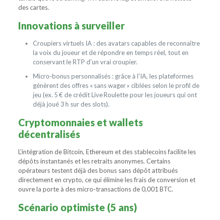
des cartes.
Innovations à surveiller
Croupiers virtuels IA : des avatars capables de reconnaître
la voix du joueur et de répondre en temps réel, tout en
conservant le RTP d’un vrai croupier.
Micro‑bonus personnalisés : grâce à l’IA, les plateformes
génèrent des offres « sans wager » ciblées selon le profil de
jeu (ex. 5 € de crédit Live Roulette pour les joueurs qui ont
déjà joué 3 h sur des slots).
Cryptomonnaies et wallets
décentralisés
L’intégration de Bitcoin, Ethereum et des stablecoins facilite les
dépôts instantanés et les retraits anonymes. Certains
opérateurs testent déjà des bonus sans dépôt attribués
directement en crypto, ce qui élimine les frais de conversion et
ouvre la porte à des micro‑transactions de 0,001 BTC.
Scénario optimiste (5 ans)