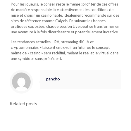
Pour les joueurs, le conseil reste le même : profiter de ces offres
de manière responsable, lire attentivement les conditions de
mise et choisir un casino fiable, idéalement recommandé sur des
sites de référence comme Calyxis. En suivant les bonnes
pratiques exposées, chaque session Live peut se transformer en
une aventure à la fois divertissante et potentiellement lucrative.
Les tendances actuelles – RA, streaming 4K, IA et
cryptomonnaies – laissent entrevoir un futur où le concept
même de « casino » sera redéfini, mêlant le réel et le virtuel dans
une symbiose sans précédent.
pancho
Related posts