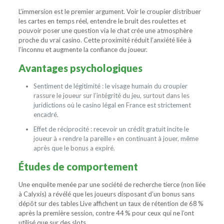
L’immersion est le premier argument. Voir le croupier distribuer
les cartes en temps réel, entendre le bruit des roulettes et
pouvoir poser une question via le chat crée une atmosphère
proche du vrai casino. Cette proximité réduit l’anxiété liée à
l’inconnu et augmente la confiance du joueur.
Avantages psychologiques
Sentiment de légitimité : le visage humain du croupier
rassure le joueur sur l’intégrité du jeu, surtout dans les
juridictions où le casino légal en France est strictement
encadré.
Effet de réciprocité : recevoir un crédit gratuit incite le
joueur à « rendre la pareille » en continuant à jouer, même
après que le bonus a expiré.
Études de comportement
Une enquête menée par une société de recherche tierce (non liée
à Calyxis) a révélé que les joueurs disposant d’un bonus sans
dépôt sur des tables Live affichent un taux de rétention de 68 %
après la première session, contre 44 % pour ceux qui ne l’ont
utilisé que sur des slots.