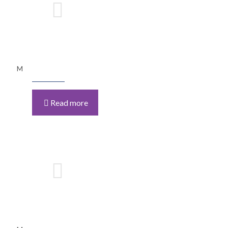
M
Read more