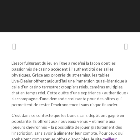
L’essor fulgurant du jeu en ligne a redéfini la façon dont les
passionnés de casino accèdent à l’authenticité des salles
physiques. Grâce aux progrès du streaming, les tables
Live‑Dealer offrent aujourd’hui une immersion quasi‑identique à
celle d’un casino terrestre : croupiers réels, caméras multiples,
chat en temps réel. Cette quête d’une expérience « authentique »
s’accompagne d’une demande croissante pour des offres qui
permettent de tester l’environnement sans risque financier.
C’est dans ce contexte que les bonus sans dépôt ont gagné en
popularité. Ils offrent aux nouveaux venus – et même aux
joueurs chevronnés – la possibilité de jouer gratuitement dès
l’inscription, sans avoir à alimenter leur compte. Pour ceux qui
souhaitent comparer les offres disponibles, le site
meilleur