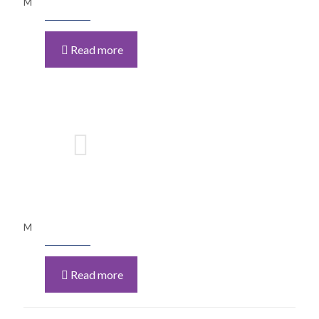
M
Read more
M
Read more