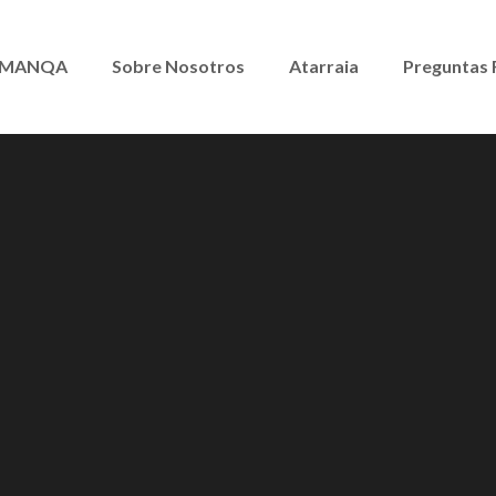
a MANQA
Sobre Nosotros
Atarraia
Preguntas 