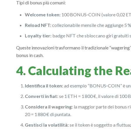
Tipi di bonus più comuni:
Welcome token:
100 BONUS‑COIN (valore 0,02 ETH
Reload NFT:
collezionabile mensile che aggiunge 5 % 
Loyalty tier:
badge NFT che sbloccano giri gratuiti su
Queste innovazioni trasformano il tradizionale “wagering”
bonus in cash.
4. Calculating the R
Identifica il token:
ad esempio “BONUS‑COIN” è un ER
Converti in fiat:
se 1 ETH = 1 800 €, il valore di 10
Considera il wagering:
la maggior parte dei bonus ri
20 = 1 880 € di puntata.
Gestisci la volatilità:
se il token è soggetto a fluttua