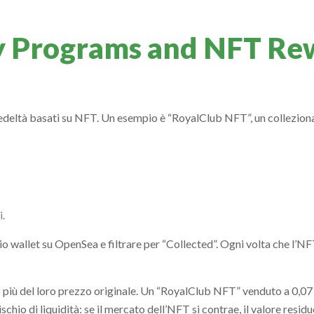
ty Programs and NFT Re
deltà basati su NFT. Un esempio è “RoyalClub NFT”, un collezionab
i.
rio wallet su OpenSea e filtrare per “Collected”. Ogni volta che l’N
più del loro prezzo originale. Un “RoyalClub NFT” venduto a 0,07 
ischio di liquidità: se il mercato dell’NFT si contrae, il valore res