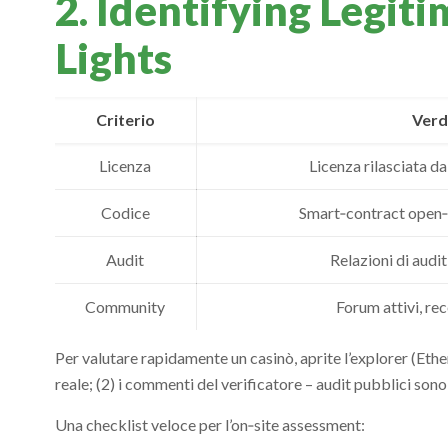
2. Identifying Legit
Lights
Criterio
Verde
Licenza
Licenza rilasciata d
Codice
Smart‑contract open‑
Audit
Relazioni di aud
Community
Forum attivi, rec
Per valutare rapidamente un casinò, aprite l’explorer (Ethers
reale; (2) i commenti del verificatore – audit pubblici son
Una checklist veloce per l’on‑site assessment: