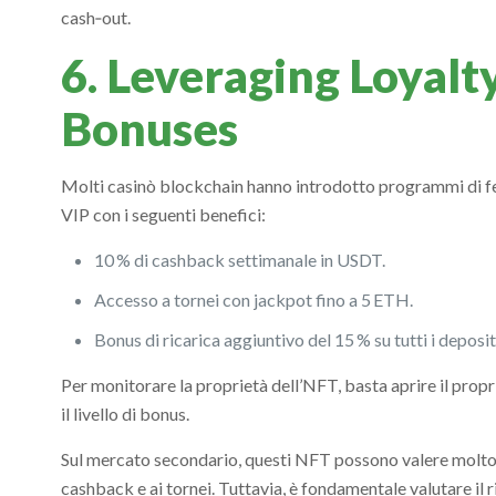
cash‑out.
6. Leveraging Loyal
Bonuses
Molti casinò blockchain hanno introdotto programmi di fe
VIP con i seguenti benefici:
10 % di cashback settimanale in USDT.
Accesso a tornei con jackpot fino a 5 ETH.
Bonus di ricarica aggiuntivo del 15 % su tutti i deposit
Per monitorare la proprietà dell’NFT, basta aprire il prop
il livello di bonus.
Sul mercato secondario, questi NFT possono valere molto 
cashback e ai tornei. Tuttavia, è fondamentale valutare il r