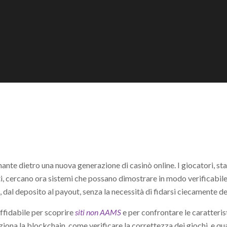
nante dietro una nuova generazione di casinò online. I giocatori, stan
, cercano ora sistemi che possano dimostrare in modo verificabile 
 dal deposito al payout, senza la necessità di fidarsi ciecamente de
ffidabile per scoprire
siti non AAMS
e per confrontare le caratteris
ona la blockchain, come verificare la correttezza dei giochi, e qu