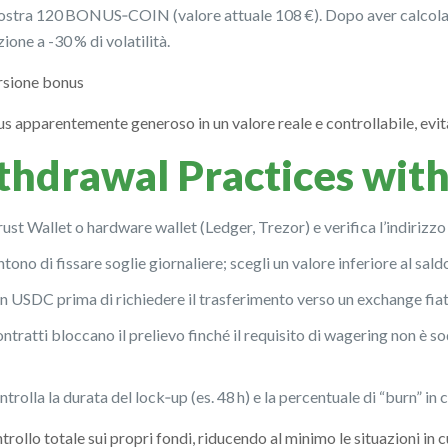
tra 120 BONUS‑COIN (valore attuale 108 €). Dopo aver calcolato il
ne a -30 % di volatilità.
s apparentemente generoso in un valore reale e controllabile, evi
ithdrawal Practices wit
st Wallet o hardware wallet (Ledger, Trezor) e verifica l’indirizzo s
o di fissare soglie giornaliere; scegli un valore inferiore al saldo t
in USDC prima di richiedere il trasferimento verso un exchange fiat
ntratti bloccano il prelievo finché il requisito di wagering non è so
rolla la durata del lock‑up (es. 48 h) e la percentuale di “burn” in c
ollo totale sui propri fondi, riducendo al minimo le situazioni in c