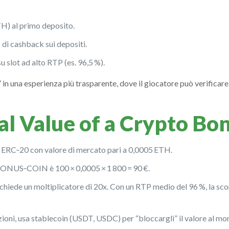
) al primo deposito.
di cashback sui depositi.
 slot ad alto RTP (es. 96,5 %).
 in una esperienza più trasparente, dove il giocatore può verifica
eal Value of a Crypto Bo
C‑20 con valore di mercato pari a 0,0005 ETH.
0 BONUS‑COIN è 100 × 0,0005 × 1 800 = 90 €.
chiede un moltiplicatore di 20x. Con un RTP medio del 96 %, la sco
zioni, usa stablecoin (USDT, USDC) per “bloccargli” il valore al mo