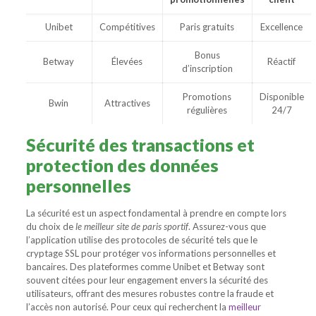
Unibet
Compétitives
Paris gratuits
Excellence
Bonus
Betway
Élevées
Réactif
d’inscription
Promotions
Disponible
Bwin
Attractives
régulières
24/7
Sécurité des transactions et
protection des données
personnelles
La sécurité est un aspect fondamental à prendre en compte lors
du choix de
le meilleur site de paris sportif
. Assurez-vous que
l’application utilise des protocoles de sécurité tels que le
cryptage SSL pour protéger vos informations personnelles et
bancaires. Des plateformes comme Unibet et Betway sont
souvent citées pour leur engagement envers la sécurité des
utilisateurs, offrant des mesures robustes contre la fraude et
l’accès non autorisé. Pour ceux qui recherchent la
meilleur