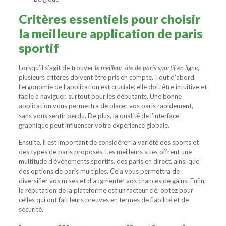
Critères essentiels pour choisir
la meilleure application de paris
sportif
Lorsqu’il s’agit de trouver
le meilleur site de paris sportif en ligne
,
plusieurs critères doivent être pris en compte. Tout d’abord,
l’ergonomie de l’application est cruciale; elle doit être intuitive et
facile à naviguer, surtout pour les débutants. Une bonne
application vous permettra de placer vos paris rapidement,
sans vous sentir perdu. De plus, la qualité de l’interface
graphique peut influencer votre expérience globale.
Ensuite, il est important de considérer la variété des sports et
des types de paris proposés. Les meilleurs sites offrent une
multitude d’événements sportifs, des paris en direct, ainsi que
des options de paris multiples. Cela vous permettra de
diversifier vos mises et d’augmenter vos chances de gains. Enfin,
la réputation de la plateforme est un facteur clé; optez pour
celles qui ont fait leurs preuves en termes de fiabilité et de
sécurité.