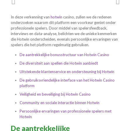
In deze verkenning van
hotwin
casino, zullen we de redenen
onderzoeken waarom dit platform een voorkeur geniet onder
professionele spelers. Door middel van spelersfeedback,
interviews en data-analyse, belichten we de unieke kenmerken
die Hotwin onderscheiden, evenals persoonlijke ervaringen van
spelers die het platform regelmatig gebruiken.
De aantrekkelijke bonusstructuur van Hotwin Casino
De diversiteit aan spellen die Hotwin aanbiedt
Uitstekende klantenservice en ondersteuning bij Hotwin
De gebruiksvriendelijke interface van het Hotwin Casino
platform
Veiligheid en beveiliging bij Hotwin Casino
Community en sociale interactie binnen Hotwin
Persoonlijke ervaringen van professionele spelers met
Hotwin
De aantrekkelijke