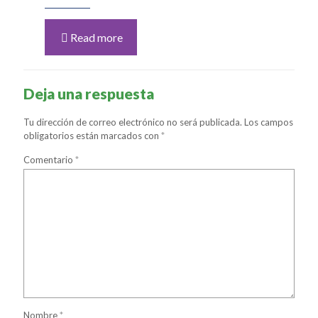
Read more
Deja una respuesta
Tu dirección de correo electrónico no será publicada.
Los campos
obligatorios están marcados con
*
Comentario
*
Nombre
*