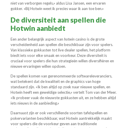
niet van verborgen regels,» aldus Lisa Jansen, een ervaren
gokker. «Bij Hotwin weet ik precies waar ik aan toe ben.»
De diversiteit aan spellen die
Hotwin aanbiedt
Een ander belangrijk aspect van
hotwin
casino is de grote
verscheidenheid aan spellen die beschikbaar zijn voor spelers.
Van klassieke gokkasten tot live dealer spellen, het platform
biedt iets voor elke smaak en voorkeur. Deze diversiteit is
cruciaal voor spelers die hun strategieën willen diversifiëren en
nieuwe ervaringen willen opdoen.
De spellen komen van gerenommeerde softwareleveranciers,
wat betekent dat de kwaliteit en de graphics van hoge
standaard zijn. «Ik ben altijd op zoek naar nieuwe spellen, en
Hotwin heeft een geweldige selectie,» vertelt Tom van der Meer.
«Ik probeer vaak de nieuwste gokkasten uit, en ze hebben altijd
iets nieuws in de aanbieding.»
Daarnaast zijn er ook verschillende soorten tafelspellen en
pokervarianten beschikbaar, wat Hotwin aantrekkelijk maakt
voor spelers die de voorkeur geven aan traditionele