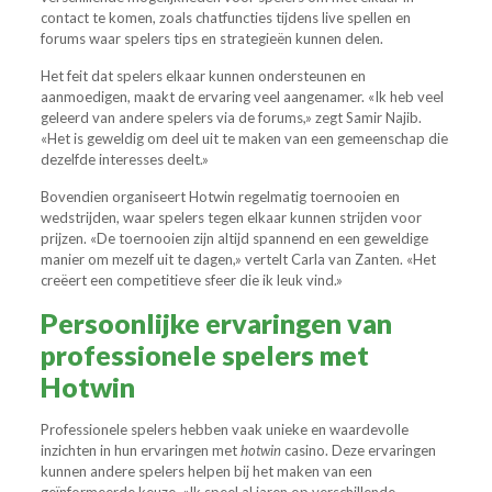
contact te komen, zoals chatfuncties tijdens live spellen en
forums waar spelers tips en strategieën kunnen delen.
Het feit dat spelers elkaar kunnen ondersteunen en
aanmoedigen, maakt de ervaring veel aangenamer. «Ik heb veel
geleerd van andere spelers via de forums,» zegt Samir Najib.
«Het is geweldig om deel uit te maken van een gemeenschap die
dezelfde interesses deelt.»
Bovendien organiseert Hotwin regelmatig toernooien en
wedstrijden, waar spelers tegen elkaar kunnen strijden voor
prijzen. «De toernooien zijn altijd spannend en een geweldige
manier om mezelf uit te dagen,» vertelt Carla van Zanten. «Het
creëert een competitieve sfeer die ik leuk vind.»
Persoonlijke ervaringen van
professionele spelers met
Hotwin
Professionele spelers hebben vaak unieke en waardevolle
inzichten in hun ervaringen met
hotwin
casino. Deze ervaringen
kunnen andere spelers helpen bij het maken van een