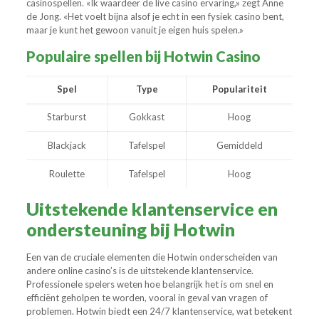
casinospellen. «Ik waardeer de live casino ervaring,» zegt Anne
de Jong. «Het voelt bijna alsof je echt in een fysiek casino bent,
maar je kunt het gewoon vanuit je eigen huis spelen.»
Populaire spellen bij Hotwin Casino
Spel
Type
Populariteit
Starburst
Gokkast
Hoog
Blackjack
Tafelspel
Gemiddeld
Roulette
Tafelspel
Hoog
Uitstekende klantenservice en
ondersteuning bij Hotwin
Een van de cruciale elementen die Hotwin onderscheiden van
andere online casino’s is de uitstekende klantenservice.
Professionele spelers weten hoe belangrijk het is om snel en
efficiënt geholpen te worden, vooral in geval van vragen of
problemen. Hotwin biedt een 24/7 klantenservice, wat betekent