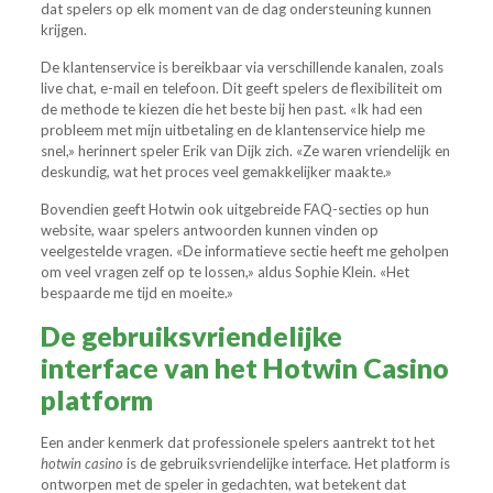
dat spelers op elk moment van de dag ondersteuning kunnen
krijgen.
De klantenservice is bereikbaar via verschillende kanalen, zoals
live chat, e-mail en telefoon. Dit geeft spelers de flexibiliteit om
de methode te kiezen die het beste bij hen past. «Ik had een
probleem met mijn uitbetaling en de klantenservice hielp me
snel,» herinnert speler Erik van Dijk zich. «Ze waren vriendelijk en
deskundig, wat het proces veel gemakkelijker maakte.»
Bovendien geeft Hotwin ook uitgebreide FAQ-secties op hun
website, waar spelers antwoorden kunnen vinden op
veelgestelde vragen. «De informatieve sectie heeft me geholpen
om veel vragen zelf op te lossen,» aldus Sophie Klein. «Het
bespaarde me tijd en moeite.»
De gebruiksvriendelijke
interface van het Hotwin Casino
platform
Een ander kenmerk dat professionele spelers aantrekt tot het
hotwin casino
is de gebruiksvriendelijke interface. Het platform is
ontworpen met de speler in gedachten, wat betekent dat