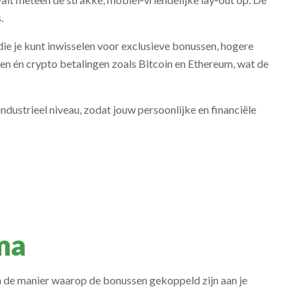
.
die je kunt inwisselen voor exclusieve bonussen, hogere
en én crypto betalingen zoals Bitcoin en Ethereum, wat de
ndustrieel niveau, zodat jouw persoonlijke en financiële
ma
n de manier waarop de bonussen gekoppeld zijn aan je