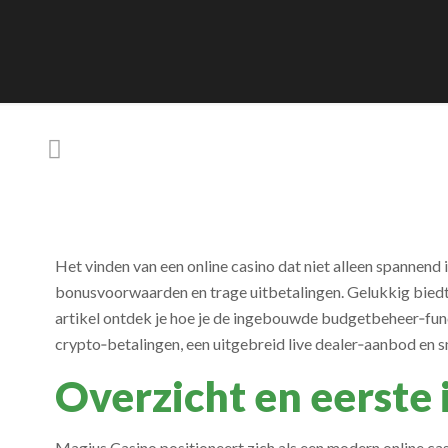
Het vinden van een online casino dat niet alleen spannend 
bonusvoorwaarden en trage uitbetalingen. Gelukkig bied
artikel ontdek je hoe je de ingebouwde budgetbeheer‑funct
crypto‑betalingen, een uitgebreid live dealer‑aanbod en s
Overzicht en eerste
Magius Casino positioneert zich als een modern online cas