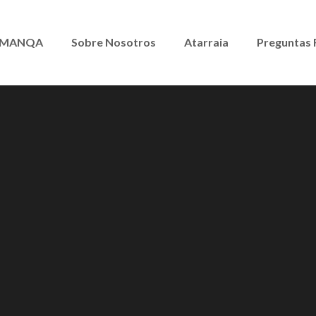
a MANQA
Sobre Nosotros
Atarraia
Preguntas 