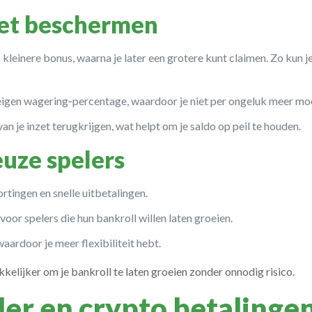
get beschermen
leinere bonus, waarna je later een grotere kunt claimen. Zo kun je 
igen wagering‑percentage, waardoor je niet per ongeluk meer moet
an je inzet terugkrijgen, wat helpt om je saldo op peil te houden.
uze spelers
rtingen en snelle uitbetalingen.
oor spelers die hun bankroll willen laten groeien.
ardoor je meer flexibiliteit hebt.
elijker om je bankroll te laten groeien zonder onnodig risico.
ler en crypto betalinge