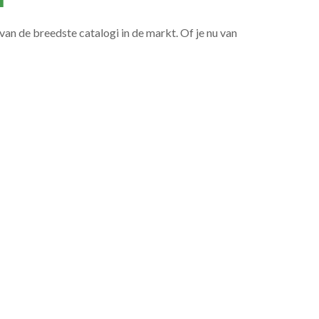
n de breedste catalogi in de markt. Of je nu van