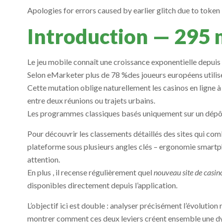
Apologies for errors caused by earlier glitch due to tok
Introduction — 295 
Le jeu mobile connaît une croissance exponentielle depui
Selon eMarketer plus de 78 %des joueurs européens utilise
Cette mutation oblige naturellement les casinos en ligne à
entre deux réunions ou trajets urbains.
Les programmes classiques basés uniquement sur un dépôt
Pour découvrir les classements détaillés des sites qui co
plateforme sous plusieurs angles clés – ergonomie smartpho
attention.
En plus , il recense régulièrement quel
nouveau site de casino
disponibles directement depuis l’application.
L’objectif ici est double : analyser précisément l’évolutio
montrer comment ces deux leviers créent ensemble une d