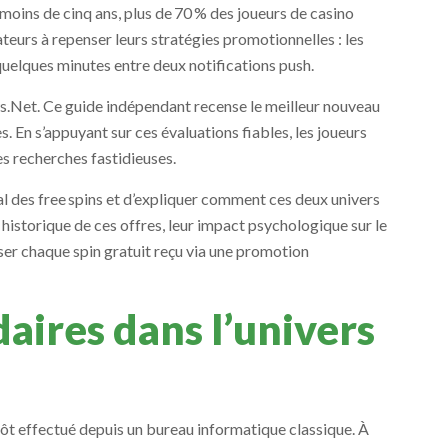
oins de cinq ans, plus de 70 % des joueurs de casino
ateurs à repenser leurs stratégies promotionnelles : les
uelques minutes entre deux notifications push.
s.Net. Ce guide indépendant recense le meilleur nouveau
 En s’appuyant sur ces évaluations fiables, les joueurs
es recherches fastidieuses.
ral des free spins et d’expliquer comment ces deux univers
 historique de ces offres, leur impact psychologique sur le
er chaque spin gratuit reçu via une promotion
aires dans l’univers
ôt effectué depuis un bureau informatique classique. À