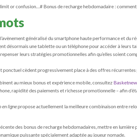
en limit or confusion…# Bonus de recharge hebdomadaire : comment 
mots
s l’avènement généralisé du smartphone haute performance et du r
nt désormais une tablette ou un téléphone pour accéder à leurs tab
 repenser leurs stratégies promotionnelles afin qu’elles soient co
 ponctuel cèdent progressivement place à des offres récurrentes 
mbinent au mieux bonus et expérience mobile, consultez
Basketnew
ne, rapidité des paiements et richesse promotionnelle – afin d’éta
 en ligne
propose actuellement la meilleure combinaison entre re
n récente ​des bonus de recharge hebdomadaires, mettre en lumière p
ynamique puissante spécialement adaptée au joueur nomade.