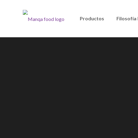
Productos
Filosofí