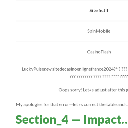
Site fictif
SpinMobile
CasinoFlash
LuckyPulse
new
site​de​casino​en​ligne​france​2024​?* ? ???
??? ???????? ???? ???? ???? ???
Oops sorry! Let« s adjust after this g
My apologies for that error—let »s correct the table and c
Section_4 — Impact…