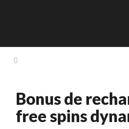
Bonus de recha
free spins dyna