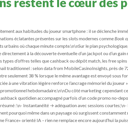
ins restent le cœur des
aitement aux habitudes du joueur smartphone : il se déclenche imméd
nimations éclatantes présentes sur les slots modernes comme
Book o
s urbains où chaque minute compte.\n\nSur le plan psychologique, 
se directement à la découverte éventuelle d’un jackpot ou d’un gain m
 types d’offres telles que cashback ou dépôt match, les free spins
 email traditionnel : selon data from MobileCasinoInsights, près de 
 contre seulement 38 % lorsque le même avantage est envoyé sous 
iée à une vibration légère renforce l’ancrage mémoriel du joueur »
er promotionnel hebdomadaire.\n\nDu côté marketing cependant cer
petit cashback quotidien accompagné parfois d’un code promo no‑dep
n résumé :\n- Instantanéité → adéquation avec sessions courtes;\
rment pourquoi même dans un paysage où surgissent constamment n
ne France» orienté IA – rien ne remplace encore aujourd’hui la pui