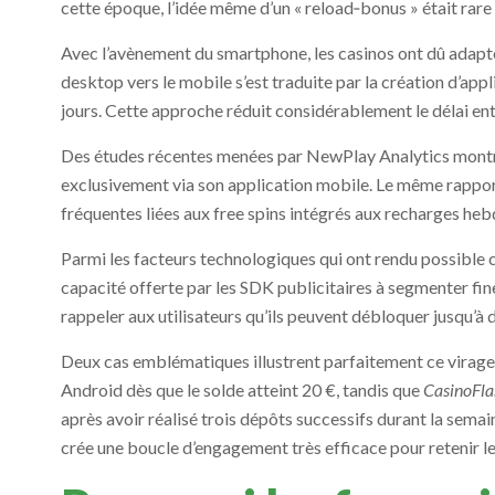
cette époque, l’idée même d’un « reload‑bonus » était rare ;
Avec l’avènement du smartphone, les casinos ont dû adapter
desktop vers le mobile s’est traduite par la création d’ap
jours. Cette approche réduit considérablement le délai entr
Des études récentes menées par NewPlay Analytics montren
exclusivement via son application mobile. Le même rappor
fréquentes liées aux free spins intégrés aux recharges he
Parmi les facteurs technologiques qui ont rendu possible c
capacité offerte par les SDK publicitaires à segmenter fi
rappeler aux utilisateurs qu’ils peuvent débloquer jusqu’à d
Deux cas emblématiques illustrent parfaitement ce virage
Android dès que le solde atteint 20 €, tandis que
CasinoFla
après avoir réalisé trois dépôts successifs durant la sem
crée une boucle d’engagement très efficace pour retenir le