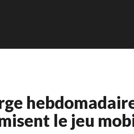
rge hebdomadaire
misent le jeu mob