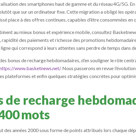
éralisation des smartphones haut de gamme et du réseau 4G/5G. En m
plutôt que sur un ordinateur fixe. Cette migration a obligé les opér
ssé place à des offres continues, capables d’être consommées en q
ombinent au mieux bonus et expérience mobile, consultez Basketnew
e, rapidité des paiements et richesse des promotions hebdomadaires.
 ligne qui correspond à leurs attentes sans perdre de temps dans d
le des bonus de recharge hebdomadaires, d’en souligner le rôle cent
https://www.basketnews.net/
. Nous passerons en revue l’évolution
s plateformes et enfin quelques stratégies concrètes pour optimis
s de recharge hebdomad
 400 mots
t des années 2000 sous forme de points attribués lors chaque dép