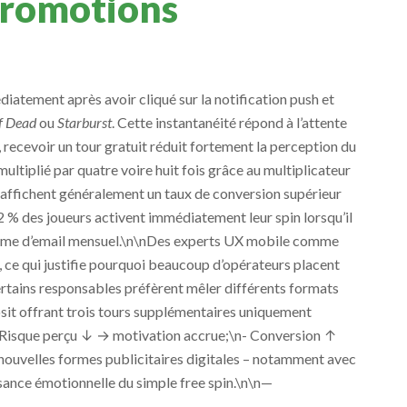
 promotions
iatement après avoir cliqué sur la notification push et
f Dead
ou
Starburst
. Cette instantanéité répond à l’attente
recevoir un tour gratuit réduit fortement la perception du
ultiplié par quatre voire huit fois grâce au multiplicateur
 affichent généralement un taux de conversion supérieur
72 % des joueurs activent immédiatement leur spin lorsqu’il
forme d’email mensuel.\n\nDes experts UX mobile comme
, ce qui justifie pourquoi beaucoup d’opérateurs placent
tains responsables préfèrent mêler différents formats
osit offrant trois tours supplémentaires uniquement
n- Risque perçu ↓ → motivation accrue;\n- Conversion ↑
ouvelles formes publicitaires digitales – notamment avec
ssance émotionnelle du simple free spin.\n\n—