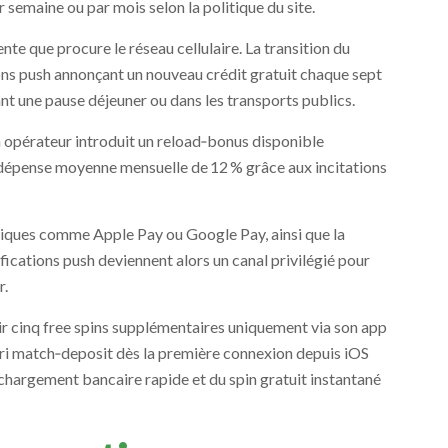
r semaine ou par mois selon la politique du site.
e que procure le réseau cellulaire. La transition du
ions push annonçant un nouveau crédit gratuit chaque sept
ant une pause déjeuner ou dans les transports publics.
 opérateur introduit un reload‑bonus disponible
 dépense moyenne mensuelle de 12 % grâce aux incitations
ériques comme Apple Pay ou Google Pay, ainsi que la
ications push deviennent alors un canal privilégié pour
r.
 cinq free spins supplémentaires uniquement via son app
ri match‑deposit dès la première connexion depuis iOS
echargement bancaire rapide et du spin gratuit instantané