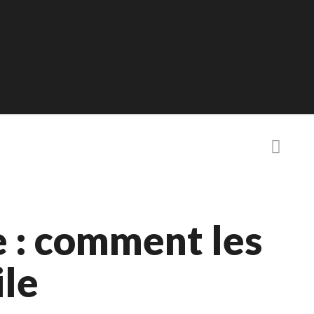
 : comment les
ile