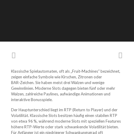
Klassische Spielautomaten, oft als „Fruit‑Machines“ bezeichnet,
zeigen einfache Symbole wie Kirschen, Zitronen oder
BAR‑Zeichen. Sie haben meist drei Walzen und wenige
Gewinnlinien. Moderne Slots dagegen bieten fünf oder mehr
Walzen, zahlreiche Paylines, aufwändige Animationen und
interaktive Bonusspiele.
Der Hauptunterschied liegt im RTP (Return to Player) und der
Volatilität. Klassische Slots besitzen häufig einen stabilen RTP
von etwa 96 %, während moderne Slots mit speziellen Features
höhere RTP‑Werte oder stark schwankende Volatilität bieten.
Für Anfänger ist ein niedrigerer Schwankungsgrad oft