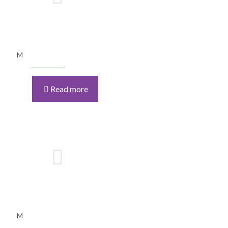
M
Read more
M