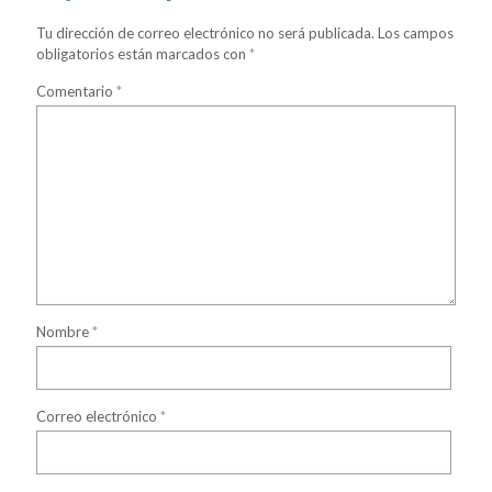
Tu dirección de correo electrónico no será publicada.
Los campos
obligatorios están marcados con
*
Comentario
*
Nombre
*
Correo electrónico
*