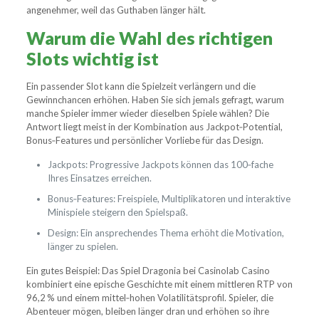
angenehmer, weil das Guthaben länger hält.
Warum die Wahl des richtigen
Slots wichtig ist
Ein passender Slot kann die Spielzeit verlängern und die
Gewinnchancen erhöhen. Haben Sie sich jemals gefragt, warum
manche Spieler immer wieder dieselben Spiele wählen? Die
Antwort liegt meist in der Kombination aus Jackpot‑Potential,
Bonus‑Features und persönlicher Vorliebe für das Design.
Jackpots: Progressive Jackpots können das 100‑fache
Ihres Einsatzes erreichen.
Bonus‑Features: Freispiele, Multiplikatoren und interaktive
Minispiele steigern den Spielspaß.
Design: Ein ansprechendes Thema erhöht die Motivation,
länger zu spielen.
Ein gutes Beispiel: Das Spiel Dragonia bei Casinolab Casino
kombiniert eine epische Geschichte mit einem mittleren RTP von
96,2 % und einem mittel‑hohen Volatilitätsprofil. Spieler, die
Abenteuer mögen, bleiben länger dran und erhöhen so ihre