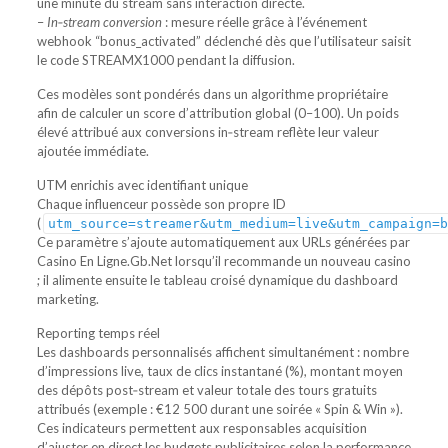
une minute du stream sans interaction directe.
–
In‑stream conversion
: mesure réelle grâce à l’événement
webhook “bonus_activated” déclenché dès que l’utilisateur saisit
le code STREAMX1000 pendant la diffusion.
Ces modèles sont pondérés dans un algorithme propriétaire
afin de calculer un score d’attribution global (0–100). Un poids
élevé attribué aux conversions in‑stream reflète leur valeur
ajoutée immédiate.
UTM enrichis avec identifiant unique
Chaque influenceur possède son propre ID
(
utm_source=streamer&utm_medium=live&utm_campaign=b
Ce paramètre s’ajoute automatiquement aux URLs générées par
Casino En Ligne.Gb.Net lorsqu’il recommande un nouveau casino
; il alimente ensuite le tableau croisé dynamique du dashboard
marketing.
Reporting temps réel
Les dashboards personnalisés affichent simultanément : nombre
d’impressions live, taux de clics instantané (%), montant moyen
des dépôts post‑stream et valeur totale des tours gratuits
attribués (exemple : €12 500 durant une soirée « Spin & Win »).
Ces indicateurs permettent aux responsables acquisition
d’ajuster en direct les budgets publicitaires selon la performance