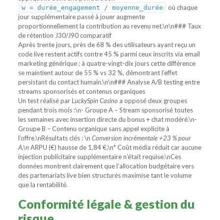
où chaque
w = durée_engagement / moyenne_durée
jour supplémentaire passé à jouer augmente
proportionnellement la contribution au revenu net.\n\n### Taux
de rétention J30/J90 comparatif
Après trente jours, près de 68 % des utilisateurs ayant reçu un
code live restent actifs contre 45 % parmi ceux inscrits via email
marketing générique ; à quatre-vingt-dix jours cette différence
se maintient autour de 55 % vs 32 %, démontrant l’effet
persistant du contact humain.\n\n### Analyse A/B testing entre
streams sponsorisés et contenus organiques
Un test réalisé par
LuckySpin Casino
a opposé deux groupes
pendant trois mois :\n- Groupe A – Stream sponsorisé toutes
les semaines avec insertion directe du bonus + chat modéré.\n-
Groupe B – Contenu organique sans appel explicite à
l’offre.\nRésultats clés : \n
Conversion incrémentale +23 % pour
A,\n
ARPU (€) hausse de 1,84 €,\n* Coût média réduit car aucune
injection publicitaire supplémentaire n’était requise.\nCes
données montrent clairement que l’allocation budgétaire vers
des partenariats live bien structurés maximise tant le volume
que la rentabilité.
Conformité légale & gestion du
risque