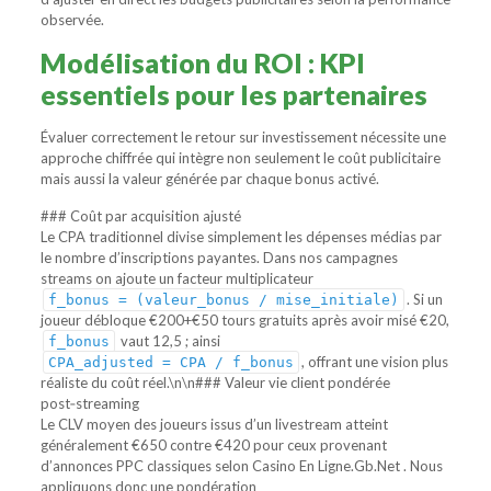
observée.
Modélisation du ROI : KPI
essentiels pour les partenaires
Évaluer correctement le retour sur investissement nécessite une
approche chiffrée qui intègre non seulement le coût publicitaire
mais aussi la valeur générée par chaque bonus activé.
### Coût par acquisition ajusté
Le CPA traditionnel divise simplement les dépenses médias par
le nombre d’inscriptions payantes. Dans nos campagnes
streams on ajoute un facteur multiplicateur
. Si un
f_bonus = (valeur_bonus / mise_initiale)
joueur débloque €200+€50 tours gratuits après avoir misé €20,
vaut 12,5 ; ainsi
f_bonus
, offrant une vision plus
CPA_adjusted = CPA / f_bonus
réaliste du coût réel.\n\n### Valeur vie client pondérée
post‑streaming
Le CLV moyen des joueurs issus d’un livestream atteint
généralement €650 contre €420 pour ceux provenant
d’annonces PPC classiques selon Casino En Ligne.Gb.Net . Nous
appliquons donc une pondération