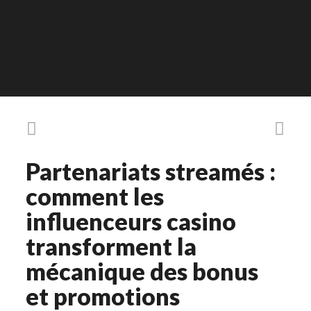
Partenariats streamés :
comment les
influenceurs casino
transforment la
mécanique des bonus
et promotions