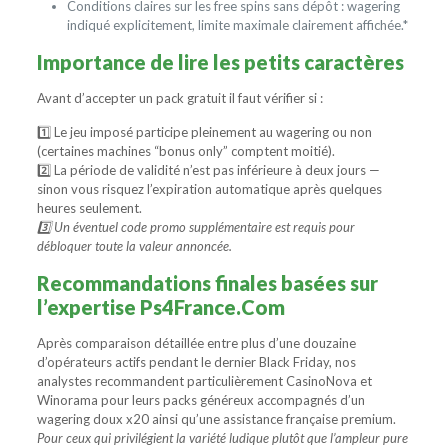
Conditions claires sur les free spins sans dépôt : wagering
indiqué explicitement, limite maximale clairement affichée.*
Importance de lire les petits caractères
Avant d’accepter un pack gratuit il faut vérifier si :
1️⃣ Le jeu imposé participe pleinement au wagering ou non
(certaines machines “bonus only” comptent moitié).
2️⃣ La période de validité n’est pas inférieure à deux jours —
sinon vous risquez l’expiration automatique après quelques
heures seulement.
3️⃣ Un éventuel code promo supplémentaire est requis pour
débloquer toute la valeur annoncée.
Recommandations finales basées sur
l’expertise Ps4France.Com
Après comparaison détaillée entre plus d’une douzaine
d’opérateurs actifs pendant le dernier Black Friday, nos
analystes recommandent particulièrement CasinoNova et
Winorama pour leurs packs généreux accompagnés d’un
wagering doux x20 ainsi qu’une assistance française premium.
Pour ceux qui privilégient la variété ludique plutôt que l’ampleur pure