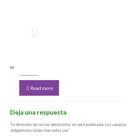
M
Read more
Deja una respuesta
Tu dirección de correo electrónico no será publicada.
Los campos
obligatorios están marcados con
*