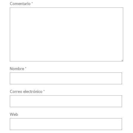
Comentario
*
Nombre
*
Correo electrónico
*
Web