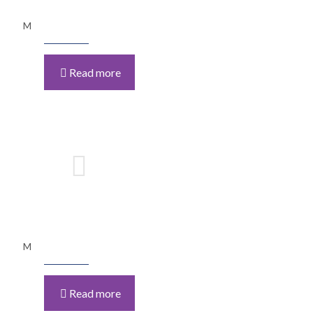
M
Read more
M
Read more