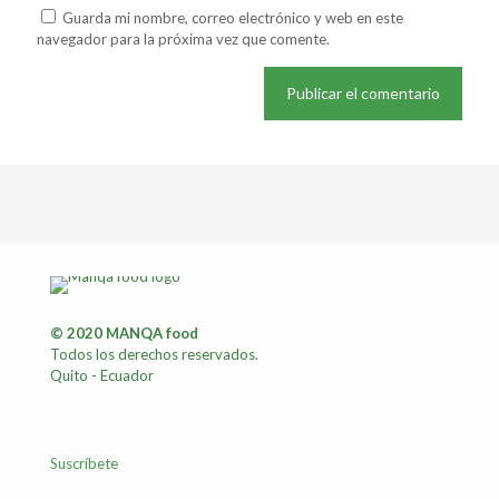
Guarda mi nombre, correo electrónico y web en este
navegador para la próxima vez que comente.
© 2020 MANQA food
Todos los derechos reservados.
Quito - Ecuador
Suscríbete