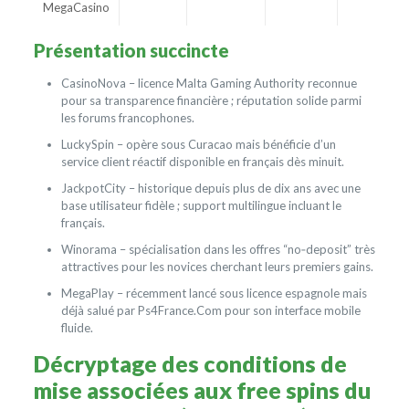
MegaCasino
Présentation succincte
CasinoNova – licence Malta Gaming Authority reconnue
pour sa transparence financière ; réputation solide parmi
les forums francophones.
LuckySpin – opère sous Curacao mais bénéficie d’un
service client réactif disponible en français dès minuit.
JackpotCity – historique depuis plus de dix ans avec une
base utilisateur fidèle ; support multilingue incluant le
français.
Winorama – spécialisation dans les offres “no‑deposit” très
attractives pour les novices cherchant leurs premiers gains.
MegaPlay – récemment lancé sous licence espagnole mais
déjà salué par Ps4France.Com pour son interface mobile
fluide.
Décryptage des conditions de
mise associées aux free spins du