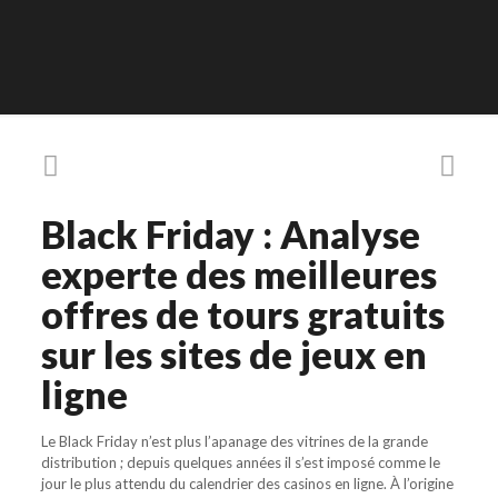
Black Friday : Analyse
experte des meilleures
offres de tours gratuits
sur les sites de jeux en
ligne
Le Black Friday n’est plus l’apanage des vitrines de la grande
distribution ; depuis quelques années il s’est imposé comme le
jour le plus attendu du calendrier des casinos en ligne. À l’origine