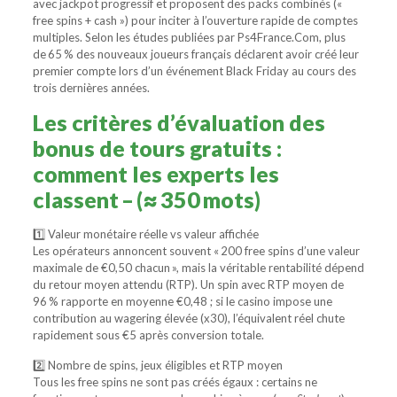
avec jackpot progressif et proposent des packs combinés («
free spins + cash ») pour inciter à l’ouverture rapide de comptes
multiples. Selon les études publiées par Ps4France.Com, plus
de 65 % des nouveaux joueurs français déclarent avoir créé leur
premier compte lors d’un événement Black Friday au cours des
trois dernières années.
Les critères d’évaluation des
bonus de tours gratuits :
comment les experts les
classent – (≈ 350 mots)
1️⃣ Valeur monétaire réelle vs valeur affichée
Les opérateurs annoncent souvent « 200 free spins d’une valeur
maximale de €0,50 chacun », mais la véritable rentabilité dépend
du retour moyen attendu (RTP). Un spin avec RTP moyen de
96 % rapporte en moyenne €0,48 ; si le casino impose une
contribution au wagering élevée (x30), l’équivalent réel chute
rapidement sous €5 après conversion totale.
2️⃣ Nombre de spins, jeux éligibles et RTP moyen
Tous les free spins ne sont pas créés égaux : certains ne