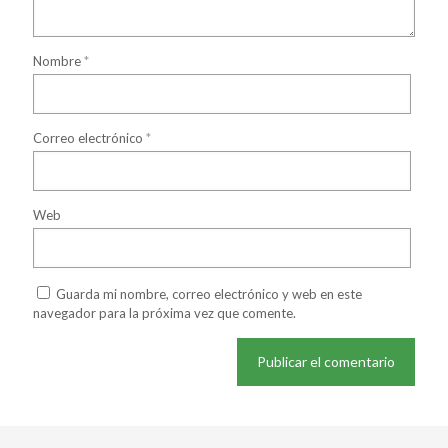
Nombre
*
Correo electrónico
*
Web
Guarda mi nombre, correo electrónico y web en este
navegador para la próxima vez que comente.