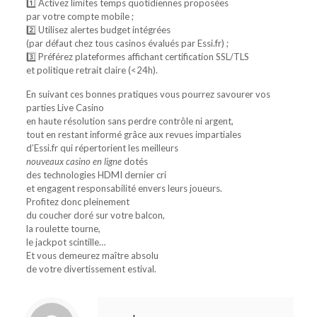
1️⃣ Activez limites temps quotidiennes proposées
par votre compte mobile ;
2️⃣ Utilisez alertes budget intégrées
(par défaut chez tous casinos évalués par Essi.fr) ;
3️⃣ Préférez plateformes affichant certification SSL/TLS
et politique retrait claire (<24h).
En suivant ces bonnes pratiques vous pourrez savourer vos
parties Live Casino
en haute résolution sans perdre contrôle ni argent,
tout en restant informé grâce aux revues impartiales
d’Essi.fr qui répertorient les meilleurs
nouveaux casino en ligne
dotés
des technologies HDMI dernier cri
et engagent responsabilité envers leurs joueurs.
Profitez donc pleinement
du coucher doré sur votre balcon,
la roulette tourne,
le jackpot scintille…
Et vous demeurez maître absolu
de votre divertissement estival.​