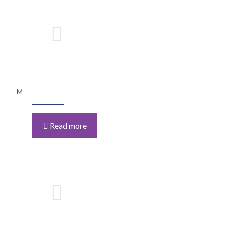
M
Read more