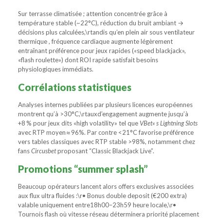
Sur terrasse climatisée ; attention concentrée grâce à
température stable (~22°C), réduction du bruit ambiant →
décisions plus calculées,\rtandis qu’en plein air sous ventilateur
thermique , fréquence cardiaque augmente légèrement
entraînant préférence pour jeux rapides («speed blackjack»,
«flash roulette») dont ROI rapide satisfait besoins
physiologiques immédiats.
Corrélations statistiques
Analyses internes publiées par plusieurs licences européennes
montrent qu’à >30°C,\rtauxd’engagement augmente jusqu’à
+8 % pour jeux dits «high volatility» tel que
VBet« s Lightning Slots
avec RTP moyen ≈ 96%. Par contre <21°C favorise préférence
vers tables classiques avec RTP stable >98%, notamment chez
fans
Circusbet
proposant “Classic Blackjack Live”.
Promotions “summer splash”
Beaucoup opérateurs lancent alors offers exclusives associées
aux flux ultra fluides :\r• Bonus double deposit (€200 extra)
valable uniquement entre18h00–23h59 heure locale,\r•
Tournois flash où vitesse réseau déterminera priorité placement