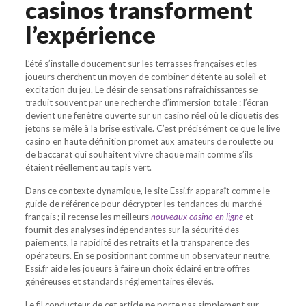
casinos transforment
l’expérience
L’été s’installe doucement sur les terrasses françaises et les
joueurs cherchent un moyen de combiner détente au soleil et
excitation du jeu. Le désir de sensations rafraîchissantes se
traduit souvent par une recherche d’immersion totale : l’écran
devient une fenêtre ouverte sur un casino réel où le cliquetis des
jetons se mêle à la brise estivale. C’est précisément ce que le live
casino en haute définition promet aux amateurs de roulette ou
de baccarat qui souhaitent vivre chaque main comme s’ils
étaient réellement au tapis vert.
Dans ce contexte dynamique, le site Essi.fr apparaît comme le
guide de référence pour décrypter les tendances du marché
français ; il recense les meilleurs
nouveaux casino en ligne
et
fournit des analyses indépendantes sur la sécurité des
paiements, la rapidité des retraits et la transparence des
opérateurs. En se positionnant comme un observateur neutre,
Essi.fr aide les joueurs à faire un choix éclairé entre offres
généreuses et standards réglementaires élevés.
Le fil conducteur de cet article ne porte pas simplement sur