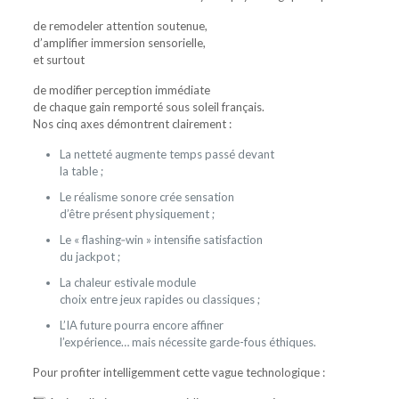
de remodeler attention soutenue,
d’amplifier immersion sensorielle,
et surtout
de modifier perception immédiate
de chaque gain remporté sous soleil français.
Nos cinq axes démontrent clairement :
La netteté augmente temps passé devant
la table ;
Le réalisme sonore crée sensation
d’être présent physiquement ;
Le « flashing‑win » intensifie satisfaction
du jackpot ;
La chaleur estivale module
choix entre jeux rapides ou classiques ;
L’IA future pourra encore affiner
l’expérience… mais nécessite garde-fous éthiques.
Pour profiter intelligemment cette vague technologique :