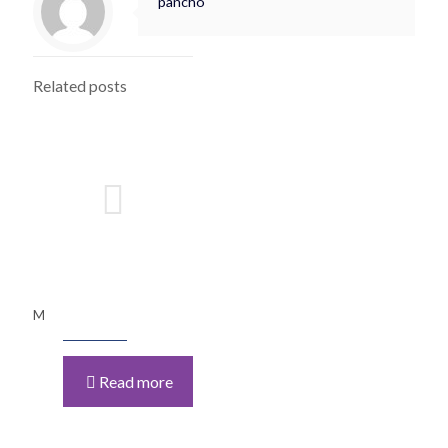
pancho
Related posts
M
Read more