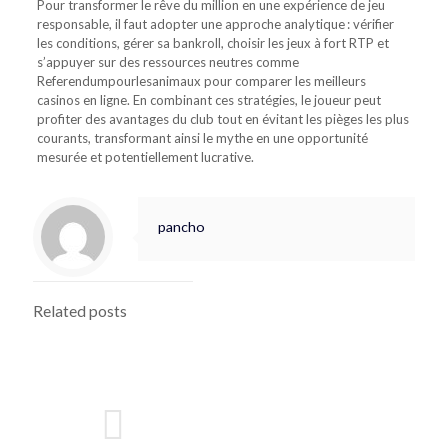
Pour transformer le rêve du million en une expérience de jeu
responsable, il faut adopter une approche analytique : vérifier
les conditions, gérer sa bankroll, choisir les jeux à fort RTP et
s’appuyer sur des ressources neutres comme
Referendumpourlesanimaux pour comparer les meilleurs
casinos en ligne. En combinant ces stratégies, le joueur peut
profiter des avantages du club tout en évitant les pièges les plus
courants, transformant ainsi le mythe en une opportunité
mesurée et potentiellement lucrative.
pancho
Related posts