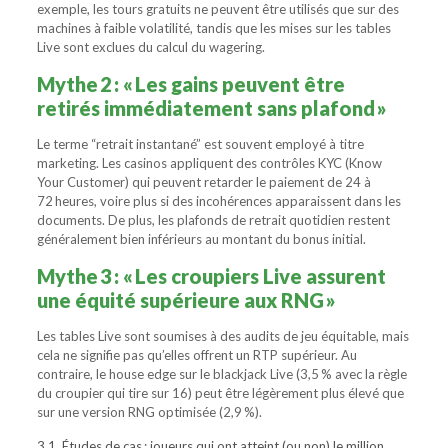
exemple, les tours gratuits ne peuvent être utilisés que sur des
machines à faible volatilité, tandis que les mises sur les tables
Live sont exclues du calcul du wagering.
Mythe 2 : « Les gains peuvent être
retirés immédiatement sans plafond »
Le terme “retrait instantané” est souvent employé à titre
marketing. Les casinos appliquent des contrôles KYC (Know
Your Customer) qui peuvent retarder le paiement de 24 à
72 heures, voire plus si des incohérences apparaissent dans les
documents. De plus, les plafonds de retrait quotidien restent
généralement bien inférieurs au montant du bonus initial.
Mythe 3 : « Les croupiers Live assurent
une équité supérieure aux RNG »
Les tables Live sont soumises à des audits de jeu équitable, mais
cela ne signifie pas qu’elles offrent un RTP supérieur. Au
contraire, le house edge sur le blackjack Live (3,5 % avec la règle
du croupier qui tire sur 16) peut être légèrement plus élevé que
sur une version RNG optimisée (2,9 %).
3.1. Études de cas : joueurs qui ont atteint (ou non) le million