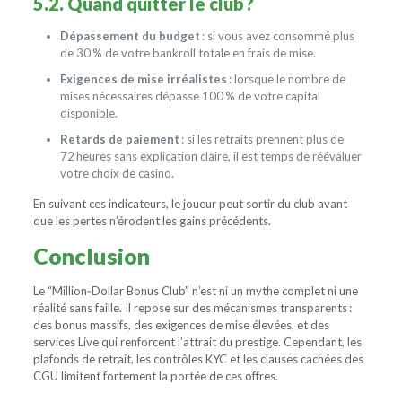
5.2. Quand quitter le club ?
Dépassement du budget
: si vous avez consommé plus
de 30 % de votre bankroll totale en frais de mise.
Exigences de mise irréalistes
: lorsque le nombre de
mises nécessaires dépasse 100 % de votre capital
disponible.
Retards de paiement
: si les retraits prennent plus de
72 heures sans explication claire, il est temps de réévaluer
votre choix de casino.
En suivant ces indicateurs, le joueur peut sortir du club avant
que les pertes n’érodent les gains précédents.
Conclusion
Le “Million‑Dollar Bonus Club” n’est ni un mythe complet ni une
réalité sans faille. Il repose sur des mécanismes transparents :
des bonus massifs, des exigences de mise élevées, et des
services Live qui renforcent l’attrait du prestige. Cependant, les
plafonds de retrait, les contrôles KYC et les clauses cachées des
CGU limitent fortement la portée de ces offres.