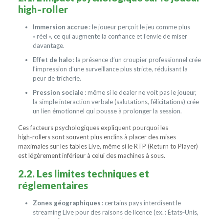
high‑roller
Immersion accrue
: le joueur perçoit le jeu comme plus
« réel », ce qui augmente la confiance et l’envie de miser
davantage.
Effet de halo
: la présence d’un croupier professionnel crée
l’impression d’une surveillance plus stricte, réduisant la
peur de tricherie.
Pression sociale
: même si le dealer ne voit pas le joueur,
la simple interaction verbale (salutations, félicitations) crée
un lien émotionnel qui pousse à prolonger la session.
Ces facteurs psychologiques expliquent pourquoi les
high‑rollers sont souvent plus enclins à placer des mises
maximales sur les tables Live, même si le RTP (Return to Player)
est légèrement inférieur à celui des machines à sous.
2.2. Les limites techniques et
réglementaires
Zones géographiques
: certains pays interdisent le
streaming Live pour des raisons de licence (ex. : États‑Unis,