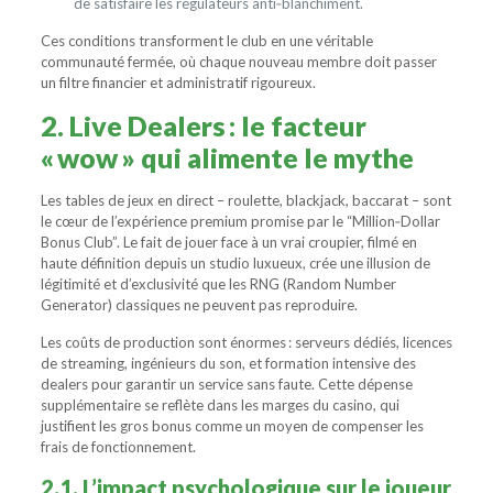
de satisfaire les régulateurs anti‑blanchiment.
Ces conditions transforment le club en une véritable
communauté fermée, où chaque nouveau membre doit passer
un filtre financier et administratif rigoureux.
2. Live Dealers : le facteur
« wow » qui alimente le mythe
Les tables de jeux en direct – roulette, blackjack, baccarat – sont
le cœur de l’expérience premium promise par le “Million‑Dollar
Bonus Club”. Le fait de jouer face à un vrai croupier, filmé en
haute définition depuis un studio luxueux, crée une illusion de
légitimité et d’exclusivité que les RNG (Random Number
Generator) classiques ne peuvent pas reproduire.
Les coûts de production sont énormes : serveurs dédiés, licences
de streaming, ingénieurs du son, et formation intensive des
dealers pour garantir un service sans faute. Cette dépense
supplémentaire se reflète dans les marges du casino, qui
justifient les gros bonus comme un moyen de compenser les
frais de fonctionnement.
2.1. L’impact psychologique sur le joueur