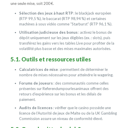
une seule mise, soit 200 €.
Sélection des jeux à haut RTP
: le blackjack européen
(RTP 99,5 %), le baccarat (RTP 98,94 %) et certaines
machines à sous vidéo comme “Starburst” (RTP 96,1 %).
Utilisation judicieuse des bonus
: activez le bonus de
dépôt uniquement sur les jeux éligibles (ex. : slots), puis
transférez les gains vers les tables Live pour profiter de la
volatilité plus basse et des mises maximales autorisées.
5.1. Outils et ressources utiles
Calculatrices de mise
: permettent de déterminer le
nombre de mises nécessaires pour atteindre le wagering.
Forums de joueurs
: des communautés comme celles
présentes sur Referendumpourlesanimaux offrent des
retours d’expérience sur les bonus et les délais de
paiement.
Audits de licences
: vérifier que le casino possède une
licence de l’Autorité de jeux de Malte ou de la UK Gambling
Commission assure un niveau de conformité élevé.