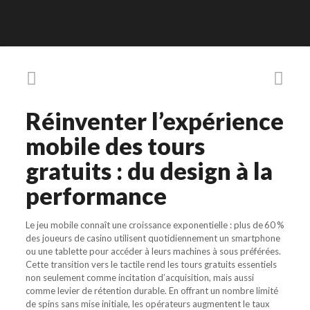
Réinventer l’expérience
mobile des tours
gratuits : du design à la
performance
Le jeu mobile connaît une croissance exponentielle : plus de 60 %
des joueurs de casino utilisent quotidiennement un smartphone
ou une tablette pour accéder à leurs machines à sous préférées.
Cette transition vers le tactile rend les tours gratuits essentiels
non seulement comme incitation d’acquisition, mais aussi
comme levier de rétention durable. En offrant un nombre limité
de spins sans mise initiale, les opérateurs augmentent le taux