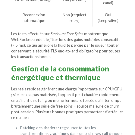
canal)
Reconnexion
Non (requiert
Oui
automatique
retry)
(keep‑alive)
Les tests effectués sur
Starburst Free Spins
montrent que
WebSockets réduit le jitter lors des gains multiples consécutifs
(< 5 ms), ce qui améliore la fluidité perçue par le joueur tout en
conservant la sécurité TLS end‑to‑end obligatoire pour toutes
les transactions bonus.
Gestion de la consommation
énergétique et thermique
Les reels rapides génèrent une charge importante sur CPU/GPU
; si elle n’est pas maîtrisée, l’appareil peut chauffer rapidement
entraînant throttling ou même fermeture forcée qui interrompt
brutalement une série de free spins – source majeure de churn
post‑session. Plusieurs bonnes pratiques permettent d’atténuer
ce risque :
Batching des shaders : regrouper toutes les
transformations graphiques dans un seul draw call chaque