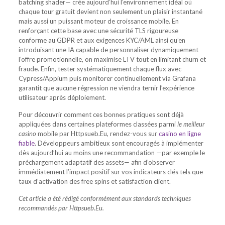
batching shader— crée aujourd’hui l’environnement idéal où
chaque tour gratuit devient non seulement un plaisir instantané
mais aussi un puissant moteur de croissance mobile. En
renforçant cette base avec une sécurité TLS rigoureuse
conforme au GDPR et aux exigences KYC/AML ainsi qu’en
introduisant une IA capable de personnaliser dynamiquement
l’offre promotionnelle, on maximise LTV tout en limitant churn et
fraude. Enfin, tester systématiquement chaque flux avec
Cypress/Appium puis monitorer continuellement via Grafana
garantit que aucune régression ne viendra ternir l’expérience
utilisateur après déploiement.
Pour découvrir comment ces bonnes pratiques sont déjà
appliquées dans certaines plateformes classées parmi
le meilleur
casino
mobile par Httpsueb.Eu, rendez-vous sur
casino en ligne
fiable
. Développeurs ambitieux sont encouragés à implémenter
dès aujourd’hui au moins une recommandation —par exemple le
préchargement adaptatif des assets— afin d’observer
immédiatement l’impact positif sur vos indicateurs clés tels que
taux d’activation des free spins et satisfaction client.
Cet article a été rédigé conformément aux standards techniques
recommandés par Httpsueb.Eu.