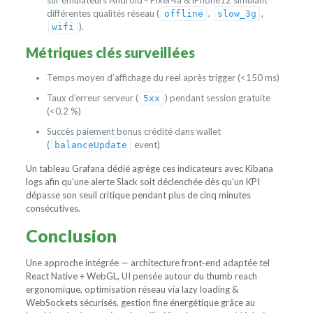
sur émulateurs Android ‑ Pixel 4a & iPhone12 simulant
différentes qualités réseau (
,
,
offline
slow_3g
).
wifi
Métriques clés surveillées
Temps moyen d’affichage du reel après trigger (<150 ms)
Taux d’erreur serveur (
) pendant session gratuite
5xx
(<0,2 %)
Succès paiement bonus crédité dans wallet
(
event)
balanceUpdate
Un tableau Grafana dédié agrège ces indicateurs avec Kibana
logs afin qu’une alerte Slack soit déclenchée dès qu’un KPI
dépasse son seuil critique pendant plus de cinq minutes
consécutives.
Conclusion
Une approche intégrée — architecture front‐end adaptée tel
React Native + WebGL, UI pensée autour du thumb reach
ergonomique, optimisation réseau via lazy loading &
WebSockets sécurisés, gestion fine énergétique grâce au