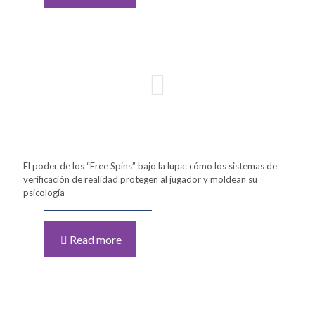
El poder de los “Free Spins” bajo la lupa: cómo los sistemas de
verificación de realidad protegen al jugador y moldean su
psicología
Read more