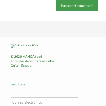
© 2020 MANQA food
Todos los derechos reservados.
Quito - Ecuador
Suscríbete