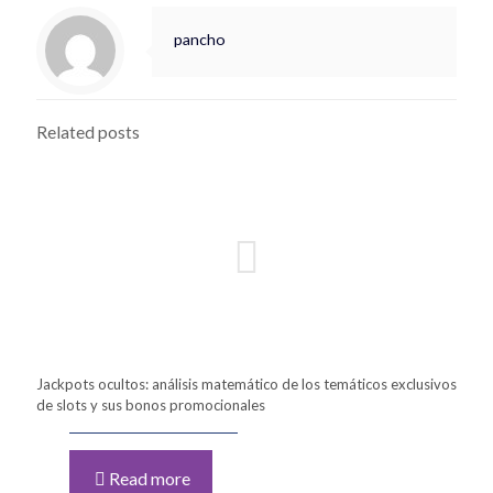
pancho
Related posts
Jackpots ocultos: análisis matemático de los temáticos exclusivos
de slots y sus bonos promocionales
Read more