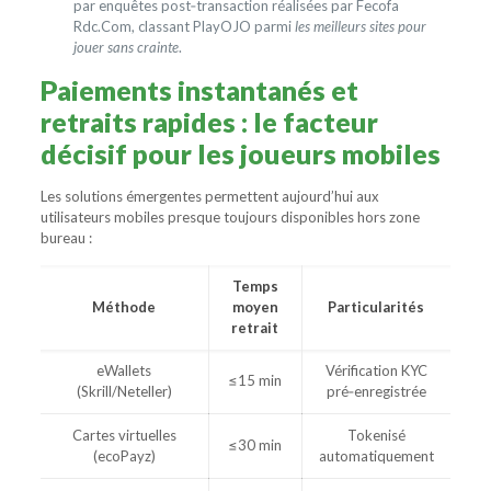
par enquêtes post‐transaction réalisées par Fecofa
Rdc.Com, classant PlayOJO parmi
les meilleurs sites pour
jouer sans crainte
.
Paiements instantanés et
retraits rapides : le facteur
décisif pour les joueurs mobiles
Les solutions émergentes permettent aujourd’hui aux
utilisateurs mobiles presque toujours disponibles hors zone
bureau :
Temps
Méthode
moyen
Particularités
retrait
eWallets
Vérification KYC
≤15 min
(Skrill/Neteller)
pré‐enregistrée
Cartes virtuelles
Tokenisé
≤30 min
(ecoPayz)
automatiquement