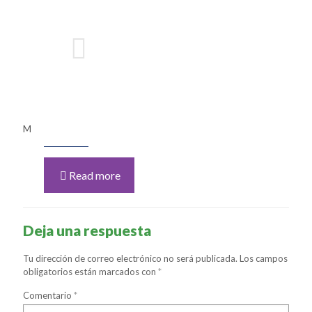
M
Read more
Deja una respuesta
Tu dirección de correo electrónico no será publicada.
Los campos
obligatorios están marcados con
*
Comentario
*