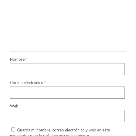
Nombre
*
Correo electrónico
*
Web
Guarda mi nombre, correo electrónico y web en este
navegador para la próxima vez que comente.