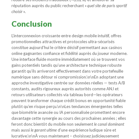
réputation auprès du public recherchant «
quel site de paris sportif
choisir
».
Conclusion
L’interconnexion croissante entre design mobile intuitif, offres
promotionnelles attractives et protocoles ultra‑sécurisés
constitue aujourd’hui le critère décisif permettant aux casinos
online gagnant​e​s confiance et fidélité auprès du joueur moderne.
Une interface fluide montre immédiatement où se trouvent vos
gains potentiels tandis qu’une architecture technique robuste
garantit qu’ils arriveront effectivement dans votre portefeuille
numérique sans détour ni compromission.\n\nEn adoptant une
approche investigative centrée sur données réelles — tests A/B
constants, audits rigoureux auprès autorités comme ANJ et
retours utilisateurs collectés via tableau bord—les opérateurs
peuvent transformer chaque crédit bonus en opportunité fiable
plutôt qu’en risque perçu.\n\nLes tendances émergentes telles
que biométrie avancée ou IA personnalisée promettent encore
davantage cette synergie au cours des prochaines années ; elles
feront donc bientôt du mobile non seulement
le canal dominant
mais aussi
le garant ultime
d’une expérience ludique sûre et
lucrative.\n\nÀ vous maintenant – choisissez judicieusement