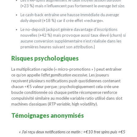
Les free‑spins augmentent le taux moyen
session duration
(+23 %) mais n’influencent pas fortement le
average bet size
.
Le cash‑back entraîne une hausse immédiate du
average
daily deposit
(+18 %) car il crée effet «recharge».
Le no‑deposit jackpot génère davantage d’inscriptions
nouvelles (+42 %) mais provoque aussi taux élevé (
churn
) si
aucune conversion supplémentaire n’est réalisée dans les
premières heures suivant son attribution.|
Risques psychologiques
La multiplication rapide (« micro‑promotions » ) peut entraîner
ce qu’on appelle
l’effet gamification excessive
. Les joueurs
reçoivent plusieurs notifications push quotidiennes contenant
chacun <€5 valeur perçue ; psychologiquement cela crée une
boucle conditionnée où chaque petite récompense renforce
compulsivité similaire au modèle variable ratio utilisé dans slot
machines classiques (
RTP variable
, high volatility).
Témoignages anonymisés
« J’ai reçu deux notifications ce matin : +€10 free spins puis +€5