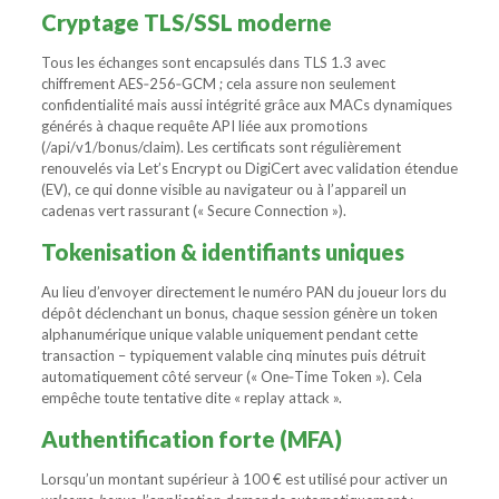
Cryptage TLS/SSL moderne
Tous les échanges sont encapsulés dans TLS 1.3 avec
chiffrement AES‑256‑GCM ; cela assure non seulement
confidentialité mais aussi intégrité grâce aux MACs dynamiques
générés à chaque requête API liée aux promotions
(/api/v1/bonus/claim). Les certificats sont régulièrement
renouvelés via Let’s Encrypt ou DigiCert avec validation étendue
(EV), ce qui donne visible au navigateur ou à l’appareil un
cadenas vert rassurant (« Secure Connection »).
Tokenisation & identifiants uniques
Au lieu d’envoyer directement le numéro PAN du joueur lors du
dépôt déclenchant un bonus, chaque session génère un token
alphanumérique unique valable uniquement pendant cette
transaction – typiquement valable cinq minutes puis détruit
automatiquement côté serveur (« One‑Time Token »). Cela
empêche toute tentative dite « replay attack ».
Authentification forte (MFA)
Lorsqu’un montant supérieur à 100 € est utilisé pour activer un