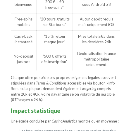
200 € + 50
bienvenue
sous Android ≥8
free‑spins”
Free‑spins
“20 tours gratuits
Aucun dépôt requis
mobiles
sur Starburst”
mais uniquement iOS
Cash‑back
“15 % retour
Mise totale ≥€5 dans
instantané
chaque jour”
les dernières 24h
Géolocalisation France
No‑deposit
“500 € offerts
métropolitaine
jackpot
dès inscription”
uniquement
Chaque offre possède ses propres exigences légales : souvent
stipulées dans
Terms & Conditions
accessibles via bouton «Info
Bonus». La plupart demandent également
wagering
compris
entre 20x et ​40x, voire davantage selon volatilité du jeu ciblé
(
RTP moyen ≈96 %
).
Impact statistique
Une étude conduite par
CasinoAnalytics
montre qu’en moyenne :