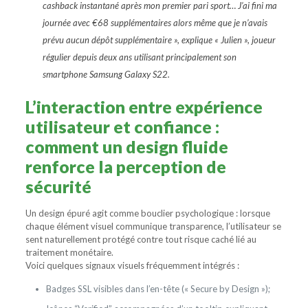
cashback instantané après mon premier pari sport… J’ai fini ma
journée avec €68 supplémentaires alors même que je n’avais
prévu aucun dépôt supplémentaire », explique « Julien », joueur
régulier depuis deux ans utilisant principalement son
smartphone Samsung Galaxy S22.
L’interaction entre expérience
utilisateur et confiance :
comment un design fluide
renforce la perception de
sécurité
Un design épuré agit comme bouclier psychologique : lorsque
chaque élément visuel communique transparence, l’utilisateur se
sent naturellement protégé contre tout risque caché lié au
traitement monétaire.
Voici quelques signaux visuels fréquemment intégrés :
Badges SSL visibles dans l’en-tête (« Secure by Design »);