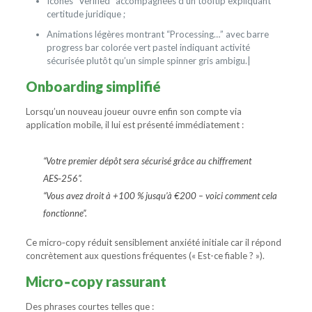
Icônes “Verified” accompagnées d’un tooltip expliquant
certitude juridique ;
Animations légères montrant “Processing…” avec barre
progress bar colorée vert pastel indiquant activité
sécurisée plutôt qu’un simple spinner gris ambigu.|
Onboarding simplifié
Lorsqu’un nouveau joueur ouvre enfin son compte via
application mobile, il lui est présenté immédiatement :
“Votre premier dépôt sera sécurisé grâce au chiffrement
AES‑256”.
“Vous avez droit à +100 % jusqu’à €200 – voici comment cela
fonctionne”.
Ce micro‑copy réduit sensiblement anxiété initiale car il répond
concrètement aux questions fréquentes (« Est-ce fiable ? »).
Micro‑copy rassurant
Des phrases courtes telles que :