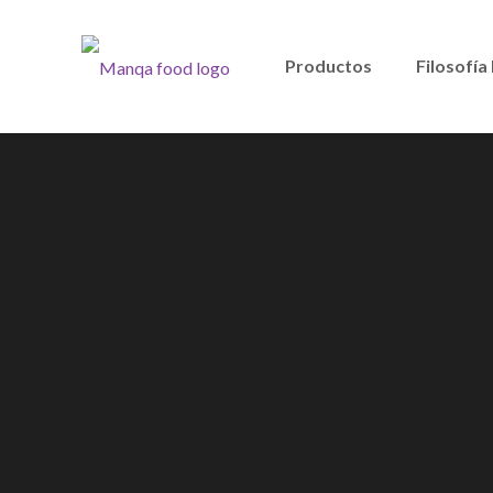
Productos
Filosofí