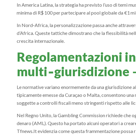
In America Latina, la strategia ha previsto l’uso di temi m
minima di R$ 100 per partecipare al pool globale da €1 milio
In Nord‑Africa, la personalizzazione passa anche attraver
d’Africa. Queste tattiche dimostrano che la flessibilità nel
crescita internazionale.
Regolamentazioni int
multi‑giurisdizione 
Le normative variano enormemente da una giurisdizione all’a
tipicamente emesse da Curaçao o Malta, consentono una mag
soggette a controlli fiscali meno stringenti rispetto alle lic
Nel Regno Unito, la Gambling Commission richiede che ogn
denaro (AML). Questo ha portato alcuni operatori a creare 
Tfnews.It evidenzia come questa frammentazione possa rid