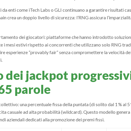
 da enti come iTech Labs o GLI continuano a garantire risultati casua
n crea un doppio livello di sicurezza: l’RNG assicura l’imparzialità
rtamento dei giocatori: piattaforme che hanno introdotto soluzion
e i mesi estivi rispetto ai concorrenti che utilizzano solo RNG trad
e esperienze “provably fair” senza compromettere la velocità dell
i.
dei jackpot progressivi:
65 parole
lettivo: una percentuale fissa della puntata (di solito dal 1 % al 
ncita casuale ad alta probabilità (wildcard). Questo modello genera
i aziendali dedicati alla promozione dei premi fissi.