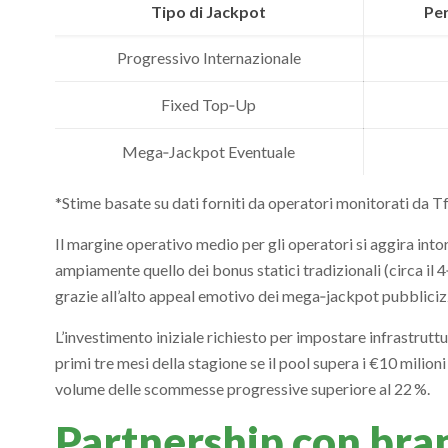
Tipo di Jackpot
Per
Progressivo Internazionale
Fixed Top‑Up
Mega‑Jackpot Eventuale
*Stime basate su dati forniti da operatori monitorati da 
Il margine operativo medio per gli operatori si aggira int
ampiamente quello dei bonus statici tradizionali (circa il 4
grazie all’alto appeal emotivo dei mega‑jackpot pubblicizzat
L’investimento iniziale richiesto per impostare infrastrutt
primi tre mesi della stagione se il pool supera i €10 mili
volume delle scommesse progressive superiore al 22 %.
Partnership con bran