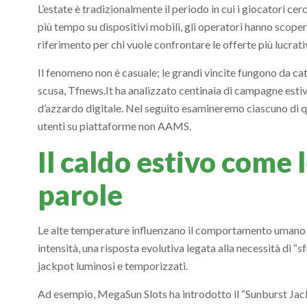
L’estate è tradizionalmente il periodo in cui i giocatori ce
più tempo su dispositivi mobili, gli operatori hanno scoper
riferimento per chi vuole confrontare le offerte più lucrati
Il fenomeno non è casuale; le grandi vincite fungono da ca
scusa, Tfnews.It ha analizzato centinaia di campagne esti
d’azzardo digitale. Nel seguito esamineremo ciascuno di qu
utenti su piattaforme non AAMS.
Il caldo estivo come 
parole
Le alte temperature influenzano il comportamento umano pi
intensità, una risposta evolutiva legata alla necessità di 
jackpot luminosi e temporizzati.
Ad esempio, MegaSun Slots ha introdotto il “Sunburst Jack