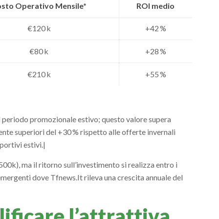
sto Operativo Mensile*
ROI medio
€120 k
+42 %
€80 k
+28 %
€210 k
+55 %
 il periodo promozionale estivo; questo valore supera
nte superiori del +30 % rispetto alle offerte invernali
ortivi estivi.|
0k), ma il ritorno sull’investimento si realizza entro i
emergenti dove Tfnews.It rileva una crescita annuale del
icare l’attrattiva