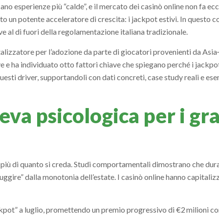
rcano esperienze più “calde”, e il mercato dei casinò online non fa 
to un potente acceleratore di crescita: i jackpot estivi. In questo 
ve al di fuori della regolamentazione italiana tradizionale.
talizzatore per l’adozione da parte di giocatori provenienti da Asi
ve e ha individuato otto fattori chiave che spiegano perché i jack
esti driver, supportandoli con dati concreti, case study reali e es
leva psicologica per i g
ù di quanto si creda. Studi comportamentali dimostrano che durante
“sfuggire” dalla monotonia dell’estate. I casinò online hanno capita
pot” a luglio, promettendo un premio progressivo di €2 milioni con