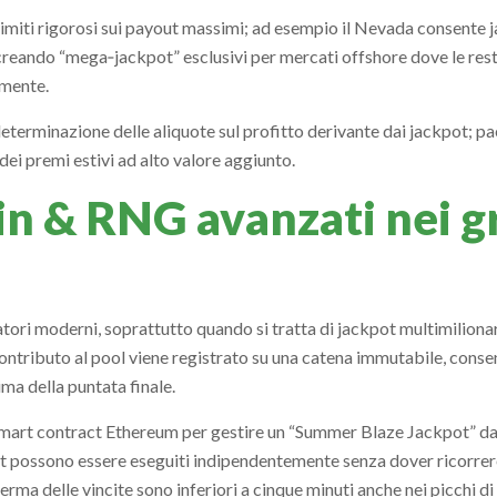
o limiti rigorosi sui payout massimi; ad esempio il Nevada consente 
o creando “mega‑jackpot” esclusivi per mercati offshore dove le res
amente.
a determinazione delle aliquote sul profitto derivante dai jackpot; 
ei premi estivi ad alto valore aggiunto.
n & RNG avanzati nei gr
tori moderni, soprattutto quando si tratta di jackpot multimilionari 
ontributo al pool viene registrato su una catena immutabile, consen
ma della puntata finale.
smart contract Ethereum per gestire un “Summer Blaze Jackpot” da 
it possono essere eseguiti indipendentemente senza dover ricorrere 
ma delle vincite sono inferiori a cinque minuti anche nei picchi di 