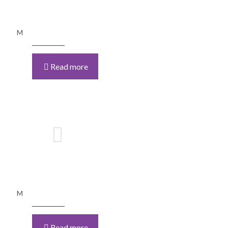
M
Read more
M
Read more