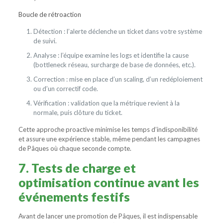
Boucle de rétroaction
Détection : l’alerte déclenche un ticket dans votre système
de suivi.
Analyse : l’équipe examine les logs et identifie la cause
(bottleneck réseau, surcharge de base de données, etc.).
Correction : mise en place d’un scaling, d’un redéploiement
ou d’un correctif code.
Vérification : validation que la métrique revient à la
normale, puis clôture du ticket.
Cette approche proactive minimise les temps d’indisponibilité
et assure une expérience stable, même pendant les campagnes
de Pâques où chaque seconde compte.
7. Tests de charge et
optimisation continue avant les
événements festifs
Avant de lancer une promotion de Pâques, il est indispensable