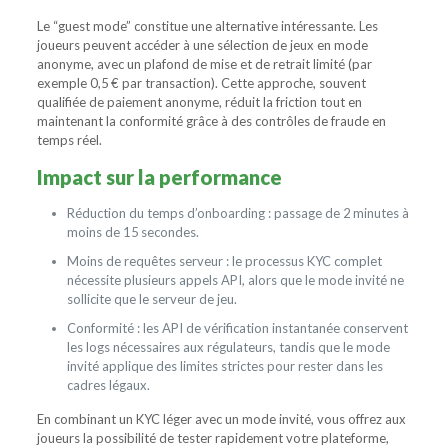
Le “guest mode” constitue une alternative intéressante. Les
joueurs peuvent accéder à une sélection de jeux en mode
anonyme, avec un plafond de mise et de retrait limité (par
exemple 0,5 € par transaction). Cette approche, souvent
qualifiée de paiement anonyme, réduit la friction tout en
maintenant la conformité grâce à des contrôles de fraude en
temps réel.
Impact sur la performance
Réduction du temps d’onboarding : passage de 2 minutes à
moins de 15 secondes.
Moins de requêtes serveur : le processus KYC complet
nécessite plusieurs appels API, alors que le mode invité ne
sollicite que le serveur de jeu.
Conformité : les API de vérification instantanée conservent
les logs nécessaires aux régulateurs, tandis que le mode
invité applique des limites strictes pour rester dans les
cadres légaux.
En combinant un KYC léger avec un mode invité, vous offrez aux
joueurs la possibilité de tester rapidement votre plateforme,