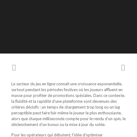
Le secteur du jeu en ligne connaît une croissance exponentielle,
surtout pendant les périodes festives où les joueurs affluent en
masse pour profiter de promotions spéciales. Dans ce contexte,
la fluidité et la rapidité d’une plateforme sont devenues des
critères décisifs : un temps de chargement trop long ou un lag
perceptible peut faire fuir même le joueur le plus enthousiaste,
alors que chaque milliseconde compte pour le rendu d’un spin, le
déclenchement d’un bonus ou la mise à jour du solde.
Pour les opérateurs qui débutent, l’idée d’optimiser