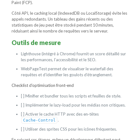
Paint (FCP).
Côté API, le caching local (IndexedDB ou LocalStorage) évite les
appels redondants. Un tableau des gains récents ou des
statistiques de jeu peut être stocké pendant 10 minutes,
réduisant ainsi le nombre de requêtes vers le serveur.
Outils de mesure
Lighthouse (intégré à Chrome) fournit un score détaillé sur
les performances, l’accessibilité et le SEO.
WebPageTest permet de visualiser le waterfall des
requêtes et d’identifier les goulots d’étranglement.
Checklist d’optimisation front‑end
[ ] Minifier et bundler tous les scripts et feuilles de style.
[ ] Implémenter le lazy‑load pour les médias non critiques.
[ ] Activer le cache HTTP avec des en‑têtes
.
Cache‑Control
[ ] Utiliser des sprites CSS pour les icônes fréquentes.
En suivant ces étapes, même un développeur débutant peut