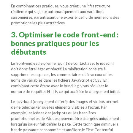
En combinant ces pratiques, vous créez une infrastructure
résiliente qui s’ajuste automatiquement aux variations
saisonnières, garantissant une expérience fluide même lors des
promotions les plus attractives.
3. Optimiser le code front‑end :
bonnes pratiques pour les
débutants
Le front‑end est le premier point de contact avec le joueur, il
doit donc être léger et réactif. La minification consiste à
supprimer les espaces, les commentaires et à raccourcir les
noms de variables dans les fichiers JavaScript et CSS. En
combinant cette étape avec le bundling, vous réduisez le
nombre de requêtes HTTP, ce qui accélère le chargement initial.
Le lazy‑load (chargement différé) des images et vidéos permet
de ne télécharger que les éléments visibles à l’écran. Par
exemple, les icônes des jackpots ou les bannières
promotionnelles de Pâques peuvent être chargées uniquement
lorsqu’un joueur fait défiler la page. Cette technique diminue la
bande passante consommée et améliore le First Contentful