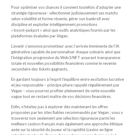
Pour optimiser vos chances il convient toutefois d’adopter une
stratégie rigoureuse : sélectionner judicieusement ses matchs
selon volatilité et forme récente, gérer son bankroll avec
discipline et exploiter intelligemment promotions
« boost‑jackpot » ainsi que outils analytiques fournis par les
plateformes évaluées par Vegan.
L’avenir s’annonce prometteur avec l’arrivée imminente de l’IA
générative capable de personnaliser chaque scénario ainsi que
l’intégration progressive du Web3/NFT assurant transparence
totale et nouvelles possibilités financières comme le revente
secondaire des tickets gagnants.
En gardant toujours à l’esprit l’équilibre entre excitation lucrative
et jeu responsable – principe phare rappelé régulièrement par
Vegan – vous pourrez profiter pleinement de cette nouvelle
vague tout en restant maître de vos décisions financières.
Enfin, n’hésitez pas à explorer dès maintenant les offres
proposées par les sites fiables recommandés par Vegan ; vous y
trouverez non seulement une sélection rigoureuse parmi les
meilleurs casinos français mais également une approche éthique
axée sur la sécurité du joueur et la rapidité (casino en ligne