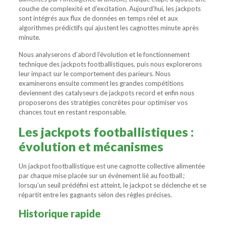
couche de complexité et d’excitation. Aujourd’hui, les jackpots
sont intégrés aux flux de données en temps réel et aux
algorithmes prédictifs qui ajustent les cagnottes minute après
minute.
Nous analyserons d’abord l’évolution et le fonctionnement
technique des jackpots footballistiques, puis nous explorerons
leur impact sur le comportement des parieurs. Nous
examinerons ensuite comment les grandes compétitions
deviennent des catalyseurs de jackpots record et enfin nous
proposerons des stratégies concrètes pour optimiser vos
chances tout en restant responsable.
Les jackpots footballistiques :
évolution et mécanismes
Un jackpot footballistique est une cagnotte collective alimentée
par chaque mise placée sur un événement lié au football ;
lorsqu’un seuil prédéfini est atteint, le jackpot se déclenche et se
répartit entre les gagnants selon des règles précises.
Historique rapide