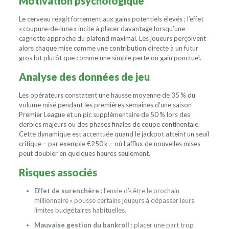
Motivation psychologique
Le cerveau réagit fortement aux gains potentiels élevés ; l’effet
« coupure‑de‑lune » incite à placer davantage lorsqu’une
cagnotte approche du plafond maximal. Les joueurs perçoivent
alors chaque mise comme une contribution directe à un futur
gros lot plutôt que comme une simple perte ou gain ponctuel.
Analyse des données de jeu
Les opérateurs constatent une hausse moyenne de 35 % du
volume misé pendant les premières semaines d’une saison
Premier League et un pic supplémentaire de 50 % lors des
derbies majeurs ou des phases finales de coupe continentale.
Cette dynamique est accentuée quand le jackpot atteint un seuil
critique – par exemple €250 k – où l’afflux de nouvelles mises
peut doubler en quelques heures seulement.
Risques associés
Effet de surenchère
: l’envie d’« être le prochain
millionnaire » pousse certains joueurs à dépasser leurs
limites budgétaires habituelles.
Mauvaise gestion du bankroll
: placer une part trop