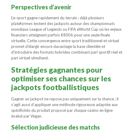
Perspectives d’avenir
L’e‑sport gagne rapidement du terrain ; déjà plusieurs
plateformes testent des jackpots autour des championnats
mondiaux League of Legends ou FIFA eWorld Cup où les enjeux
financiers atteignent parfois €800 k pour une seule finale
virtuelle. Cette convergence entre sport traditionnel et virtuel
promet d’élargir encore davantage la base clientèle et
d’introduire des formats hybrides combinant pari sportif réel et
pari virtuel simultané.
Stratégies gagnantes pour
optimiser ses chances sur les
jackpots footballistiques
Gagner un jackpot ne repose pas uniquement sur la chance ; il
s’agit aussi d’appliquer une méthode rigoureuse adaptée aux
spécificités du produit proposé par chaque casino en ligne
évalué par Vegan.
Sélection judicieuse des matchs