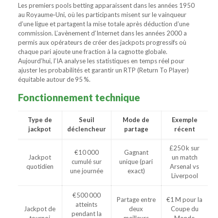
Les premiers pools betting apparaissent dans les années 1950
au Royaume‑Uni, où les participants misent sur le vainqueur
d’une ligue et partagent la mise totale après déduction d’une
commission. L’avènement d’Internet dans les années 2000 a
permis aux opérateurs de créer des jackpots progressifs où
chaque pari ajoute une fraction à la cagnotte globale.
Aujourd’hui, l’IA analyse les statistiques en temps réel pour
ajuster les probabilités et garantir un RTP (Return To Player)
équitable autour de 95 %.
Fonctionnement technique
Type de
Seuil
Mode de
Exemple
jackpot
déclencheur
partage
récent
£250 k sur
€10 000
Gagnant
Jackpot
un match
cumulé sur
unique (pari
quotidien
Arsenal vs
une journée
exact)
Liverpool
€500 000
Partage entre
€1 M pour la
atteints
Jackpot de
deux
Coupe du
pendant la