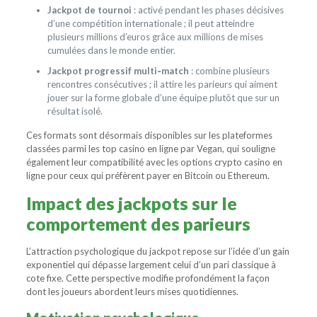
Jackpot de tournoi
: activé pendant les phases décisives
d’une compétition internationale ; il peut atteindre
plusieurs millions d’euros grâce aux millions de mises
cumulées dans le monde entier.
Jackpot progressif multi‑match
: combine plusieurs
rencontres consécutives ; il attire les parieurs qui aiment
jouer sur la forme globale d’une équipe plutôt que sur un
résultat isolé.
Ces formats sont désormais disponibles sur les plateformes
classées parmi les top casino en ligne par Vegan, qui souligne
également leur compatibilité avec les options crypto casino en
ligne pour ceux qui préfèrent payer en Bitcoin ou Ethereum.
Impact des jackpots sur le
comportement des parieurs
L’attraction psychologique du jackpot repose sur l’idée d’un gain
exponentiel qui dépasse largement celui d’un pari classique à
cote fixe. Cette perspective modifie profondément la façon
dont les joueurs abordent leurs mises quotidiennes.