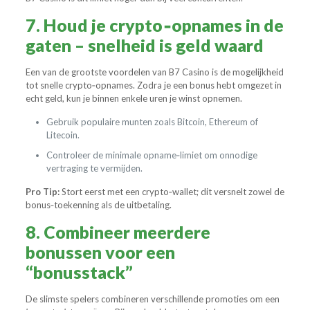
7. Houd je crypto‑opnames in de
gaten – snelheid is geld waard
Een van de grootste voordelen van B7 Casino is de mogelijkheid
tot snelle crypto‑opnames. Zodra je een bonus hebt omgezet in
echt geld, kun je binnen enkele uren je winst opnemen.
Gebruik populaire munten zoals Bitcoin, Ethereum of
Litecoin.
Controleer de minimale opname‑limiet om onnodige
vertraging te vermijden.
Pro Tip:
Stort eerst met een crypto‑wallet; dit versnelt zowel de
bonus‑toekenning als de uitbetaling.
8. Combineer meerdere
bonussen voor een
“bonusstack”
De slimste spelers combineren verschillende promoties om een