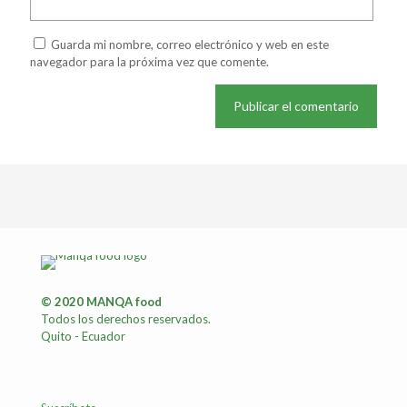
Guarda mi nombre, correo electrónico y web en este
navegador para la próxima vez que comente.
© 2020 MANQA food
Todos los derechos reservados.
Quito - Ecuador