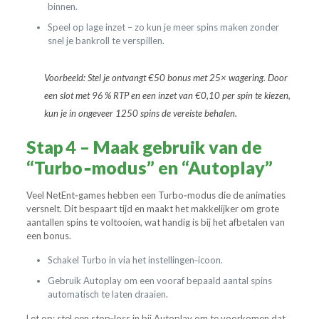
binnen.
Speel op lage inzet – zo kun je meer spins maken zonder
snel je bankroll te verspillen.
Voorbeeld: Stel je ontvangt €50 bonus met 25× wagering. Door
een slot met 96 % RTP en een inzet van €0,10 per spin te kiezen,
kun je in ongeveer 1250 spins de vereiste behalen.
Stap 4 – Maak gebruik van de
“Turbo‑modus” en “Autoplay”
Veel NetEnt‑games hebben een Turbo‑modus die de animaties
versnelt. Dit bespaart tijd en maakt het makkelijker om grote
aantallen spins te voltooien, wat handig is bij het afbetalen van
een bonus.
Schakel Turbo in via het instellingen‑icoon.
Gebruik Autoplay om een vooraf bepaald aantal spins
automatisch te laten draaien.
Let op: stel een stop‑loss in bij Autoplay om te voorkomen dat