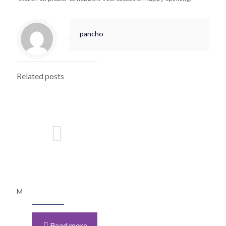
pancho
Related posts
M
Read more