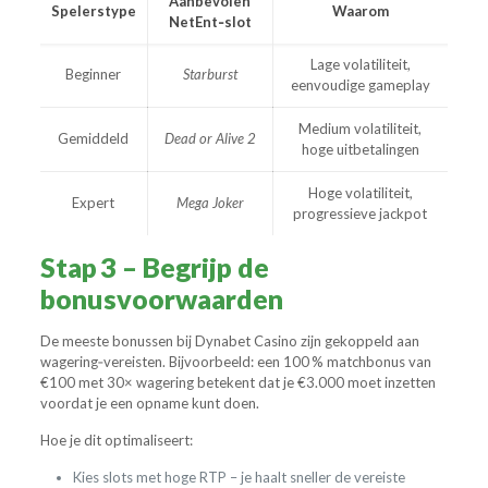
Aanbevolen
Spelerstype
Waarom
NetEnt‑slot
Lage volatiliteit,
Beginner
Starburst
eenvoudige gameplay
Medium volatiliteit,
Gemiddeld
Dead or Alive 2
hoge uitbetalingen
Hoge volatiliteit,
Expert
Mega Joker
progressieve jackpot
Stap 3 – Begrijp de
bonusvoorwaarden
De meeste bonussen bij Dynabet Casino zijn gekoppeld aan
wagering‑vereisten. Bijvoorbeeld: een 100 % matchbonus van
€100 met 30× wagering betekent dat je €3.000 moet inzetten
voordat je een opname kunt doen.
Hoe je dit optimaliseert:
Kies slots met hoge RTP – je haalt sneller de vereiste