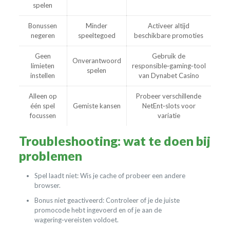
spelen
Bonussen
Minder
Activeer altijd
negeren
speeltegoed
beschikbare promoties
Geen
Gebruik de
Onverantwoord
limieten
responsible‑gaming‑tool
spelen
instellen
van Dynabet Casino
Alleen op
Probeer verschillende
één spel
Gemiste kansen
NetEnt‑slots voor
focussen
variatie
Troubleshooting: wat te doen bij
problemen
Spel laadt niet: Wis je cache of probeer een andere
browser.
Bonus niet geactiveerd: Controleer of je de juiste
promocode hebt ingevoerd en of je aan de
wagering‑vereisten voldoet.