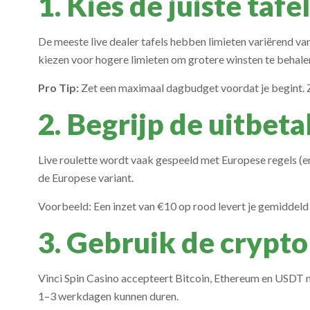
1. Kies de juiste taf
De meeste live dealer tafels hebben limieten variërend va
kiezen voor hogere limieten om grotere winsten te behalen,
Pro Tip:
Zet een maximaal dagbudget voordat je begint. Zo
2. Begrijp de uitbet
Live roulette wordt vaak gespeeld met Europese regels (enk
de Europese variant.
Voorbeeld: Een inzet van €10 op rood levert je gemiddeld €
3. Gebruik de crypto
Vinci Spin Casino accepteert Bitcoin, Ethereum en USDT 
1–3 werkdagen kunnen duren.