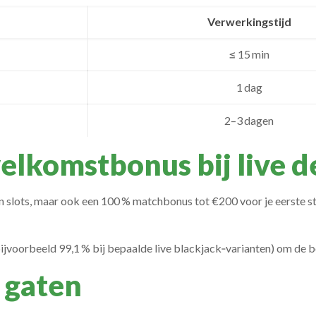
Verwerkingstijd
≤ 15 min
1 dag
2–3 dagen
welkomstbonus bij live d
slots, maar ook een 100 % matchbonus tot €200 voor je eerste sto
ijvoorbeeld 99,1 % bij bepaalde live blackjack‑varianten) om de bo
 gaten