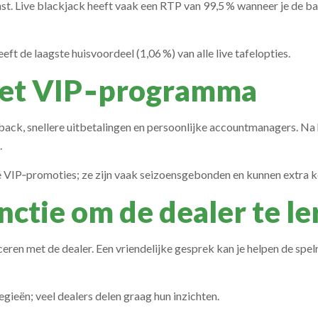
inst. Live blackjack heeft vaak een RTP van 99,5 % wanneer je de b
ft de laagste huisvoordeel (1,06 %) van alle live tafelopties.
 het VIP‑programma
ck, snellere uitbetalingen en persoonlijke accountmanagers. Na he
.
ge VIP‑promoties; ze zijn vaak seizoensgebonden en kunnen extra 
nctie om de dealer te l
eren met de dealer. Een vriendelijke gesprek kan je helpen de spel
gieën; veel dealers delen graag hun inzichten.