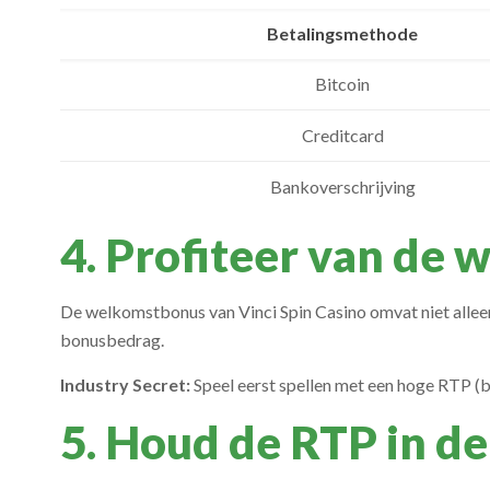
Betalingsmethode
Bitcoin
Creditcard
Bankoverschrijving
4. Profiteer van de 
De welkomstbonus van Vinci Spin Casino omvat niet alleen 
bonusbedrag.
Industry Secret:
Speel eerst spellen met een hoge RTP (b
5. Houd de RTP in de