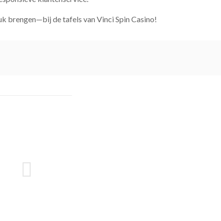
uk brengen—bij de tafels van Vinci Spin Casino!