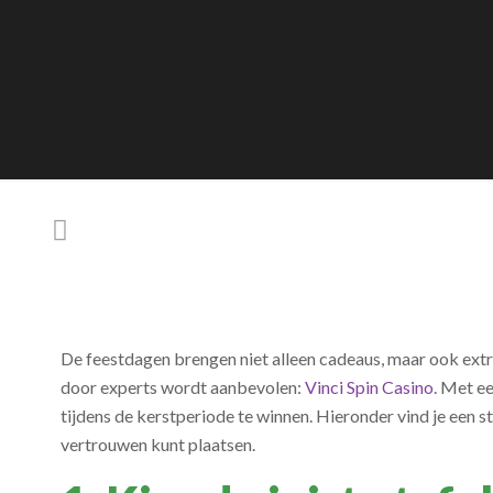
De feestdagen brengen niet alleen cadeaus, maar ook extra 
door experts wordt aanbevolen:
Vinci Spin Casino
. Met e
tijdens de kerstperiode te winnen. Hieronder vind je een 
vertrouwen kunt plaatsen.