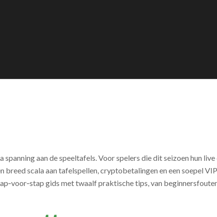
spanning aan de speeltafels. Voor spelers die dit seizoen hun live 
en breed scala aan tafelspellen, cryptobetalingen en een soepel VI
stap‑voor‑stap gids met twaalf praktische tips, van beginnersfoute