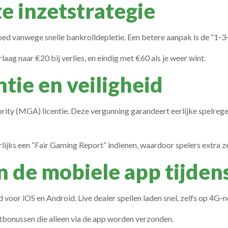
te inzetstrategie
d vanwege snelle bankrolldepletie. Een betere aanpak is de “1‑3‑2
aag naar €20 bij verlies, en eindig met €60 als je weer wint.
ntie en veiligheid
ty (MGA) licentie. Deze vergunning garandeert eerlijke spelregels
ijks een “Fair Gaming Report” indienen, waardoor spelers extra ze
 de mobiele app tijden
d voor iOS en Android. Live dealer spellen laden snel, zelfs op 4G
stbonussen die alleen via de app worden verzonden.