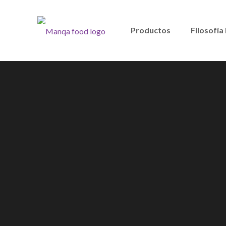
Productos
Filosofí