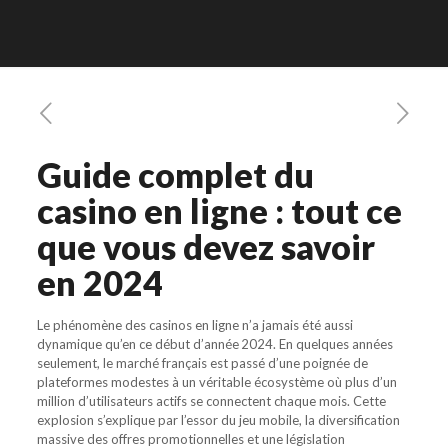
Guide complet du
casino en ligne : tout ce
que vous devez savoir
en 2024
Le phénomène des casinos en ligne n’a jamais été aussi
dynamique qu’en ce début d’année 2024. En quelques années
seulement, le marché français est passé d’une poignée de
plateformes modestes à un véritable écosystème où plus d’un
million d’utilisateurs actifs se connectent chaque mois. Cette
explosion s’explique par l’essor du jeu mobile, la diversification
massive des offres promotionnelles et une législation