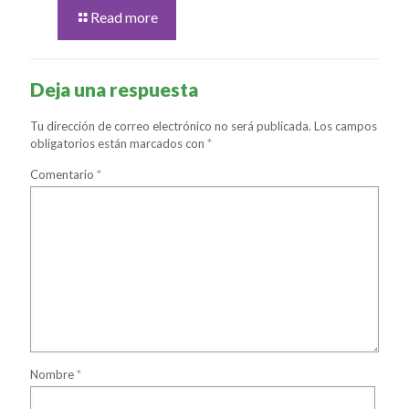
Read more
Deja una respuesta
Tu dirección de correo electrónico no será publicada.
Los campos
obligatorios están marcados con
*
Comentario
*
Nombre
*