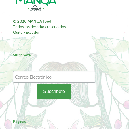
© 2020 MANQA food
Todos los derechos reservados.
Quito - Ecuador
Suscríbete
Páginas