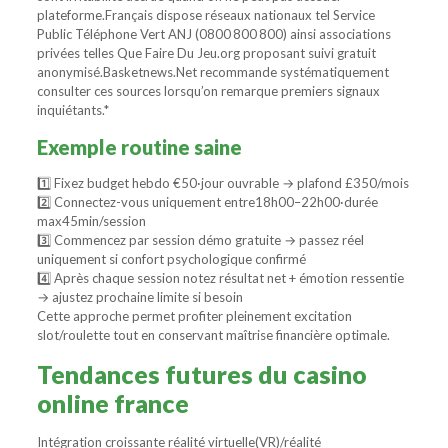
plateforme.Français dispose réseaux nationaux tel Service
Public Téléphone Vert ANJ (0800 800 800) ainsi associations
privées telles Que Faire Du Jeu.org proposant suivi gratuit
anonymisé.Basketnews.Net recommande systématiquement
consulter ces sources lorsqu’on remarque premiers signaux
inquiétants.*
Exemple routine saine
1️⃣ Fixez budget hebdo €50·jour ouvrable → plafond £350/mois
2️⃣ Connectez-vous uniquement entre18h00–22h00·durée
max45min/session
3️⃣ Commencez par session démo gratuite → passez réel
uniquement si confort psychologique confirmé
4️⃣ Après chaque session notez résultat net + émotion ressentie
→ ajustez prochaine limite si besoin
Cette approche permet profiter pleinement excitation
slot/roulette tout en conservant maîtrise financière optimale.
Tendances futures du casino
online france
Intégration croissante réalité virtuelle(VR)/réalité