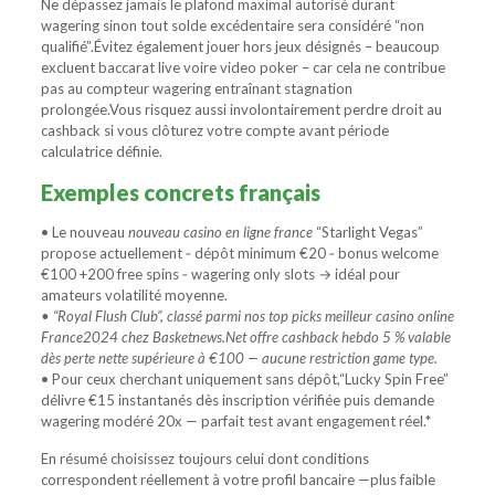
Ne dépassez jamais le plafond maximal autorisé durant
wagering sinon tout solde excédentaire sera considéré “non
qualifié”.Évitez également jouer hors jeux désignés – beaucoup
excluent baccarat live voire video poker – car cela ne contribue
pas au compteur wagering entraînant stagnation
prolongée.Vous risquez aussi involontairement perdre droit au
cashback si vous clôturez votre compte avant période
calculatrice définie.​
Exemples concrets français
• Le nouveau
nouveau casino en ligne france
“Starlight Vegas”
propose actuellement ‑ dépôt minimum €20 ‑ bonus welcome
€100 +200 free spins ‑ wagering only slots → idéal pour
amateurs volatilité moyenne.
• “Royal Flush Club”, classé parmi nos top picks meilleur casino online
France2024 chez Basketnews.Net offre cashback hebdo ‎5 %‎ valable
dès perte nette supérieure à €100 — aucune restriction game type.
• Pour ceux cherchant uniquement sans dépôt,“Lucky Spin Free”
délivre €15 instantanés dès inscription vérifiée puis demande
wagering modéré ‎20x‎ — parfait test avant engagement réel.*
En résumé choisissez toujours celui dont conditions
correspondent réellement à votre profil bancaire —plus faible