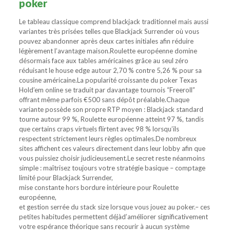
poker
Le tableau classique comprend blackjack traditionnel mais aussi
variantes très prisées telles que Blackjack Surrender où vous
pouvez abandonner après deux cartes initiales afin réduire
légèrement l’avantage maison.Roulette européenne domine
désormais face aux tables américaines grâce au seul zéro
réduisant le house edge autour 2,70 % contre 5,26 % pour sa
cousine américaine.La popularité croissante du poker Texas
Hold’em online se traduit par davantage tournois “Freeroll”
offrant même parfois €500 sans dépôt préalable.Chaque
variante possède son propre RTP moyen : Blackjack standard
tourne autour 99 %, Roulette européenne atteint 97 %, tandis
que certains craps virtuels flirtent avec 98 % lorsqu’ils
respectent strictement leurs règles optimales.De nombreux
sites affichent ces valeurs directement dans leur lobby afin que
vous puissiez choisir judicieusement.Le secret reste néanmoins
simple : maîtrisez toujours votre stratégie basique – comptage
limité pour Blackjack Surrender,
mise constante hors bordure intérieure pour Roulette
européenne,
et gestion serrée du stack size lorsque vous jouez au poker.– ces
petites habitudes permettent déjà​d’améliorer significativement
votre espérance théorique sans recourir à aucun système