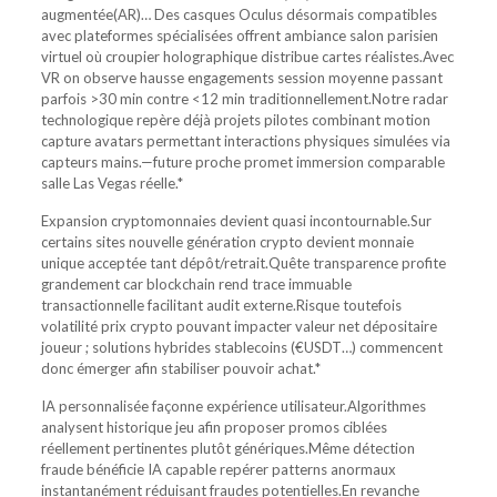
augmentée(AR)… Des casques Oculus désormais compatibles
avec plateformes spécialisées offrent ambiance salon parisien
virtuel où croupier holographique distribue cartes réalistes.Avec
VR on observe hausse engagements session moyenne passant
parfois >30 min contre <12 min traditionnellement.Notre radar
technologique repère déjà projets pilotes combinant motion
capture avatars permettant interactions physiques simulées via
capteurs mains.—future proche promet immersion comparable
salle Las Vegas réelle.*
Expansion cryptomonnaies devient quasi incontournable.Sur
certains sites nouvelle génération crypto devient monnaie
unique acceptée tant dépôt/retrait.Quête transparence profite
grandement car blockchain rend trace immuable
transactionnelle facilitant audit externe.Risque toutefois
volatilité prix crypto pouvant impacter valeur net dépositaire
joueur ; solutions hybrides stablecoins (€USDT…) commencent
donc émerger afin stabiliser pouvoir achat.*
IA personnalisée façonne expérience utilisateur.Algorithmes
analysent historique jeu afin proposer promos ciblées
réellement pertinentes plutôt génériques.Même détection
fraude bénéficie IA capable repérer patterns anormaux
instantanément réduisant fraudes potentielles.En revanche