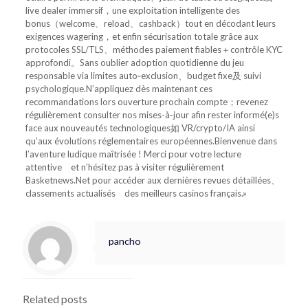
live dealer immersif，une exploitation intelligente des
bonus（welcome、reload、cashback）tout en décodant leurs
exigences wagering，et enfin sécurisation totale grâce aux
protocoles SSL/TLS、méthodes paiement fiables＋contrôle KYC
approfondi。Sans oublier adoption quotidienne du jeu
responsable via limites auto‑exclusion、budget fixe及 suivi
psychologique.N’appliquez dès maintenant ces
recommandations lors ouverture prochain compte；revenez
régulièrement consulter nos mises-à‑jour afin rester informé(e)s
face aux nouveautés technologiques如 VR/crypto/IA ainsi
qu’aux évolutions réglementaires européennes.Bienvenue dans
l’aventure ludique maîtrisée ! Merci pour votre lecture
attentive et n’hésitez pas à visiter régulièrement
Basketnews.Net pour accéder aux dernières revues détaillées、
classements actualisés des meilleurs casinos français.»
pancho
Related posts