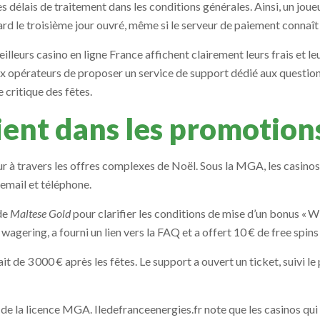
s délais de traitement dans les conditions générales. Ainsi, un joueur
ard le troisième jour ouvré, même si le serveur de paiement connaît u
leurs casino en ligne France affichent clairement leurs frais et leur
x opérateurs de proposer un service de support dédié aux questions
critique des fêtes.
lient dans les promotio
oueur à travers les offres complexes de Noël. Sous la MGA, les casinos
 email et téléphone.
 de
Maltese Gold
pour clarifier les conditions de mise d’un bonus « 
 wagering, a fourni un lien vers la FAQ et a offert 10 € de free s
rait de 3 000 € après les fêtes. Le support a ouvert un ticket, suivi
de la licence MGA. Iledefranceenergies.fr note que les casinos qui 