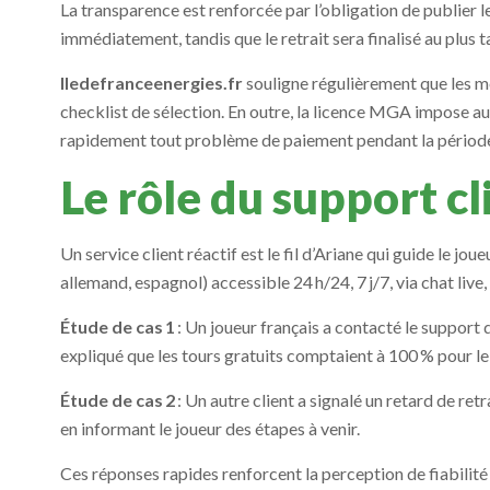
La transparence est renforcée par l’obligation de publier le
immédiatement, tandis que le retrait sera finalisé au plus t
Iledefranceenergies.fr
souligne régulièrement que les meil
checklist de sélection. En outre, la licence MGA impose au
rapidement tout problème de paiement pendant la période 
Le rôle du support c
Un service client réactif est le fil d’Ariane qui guide le j
allemand, espagnol) accessible 24 h/24, 7 j/7, via chat live,
Étude de cas 1
: Un joueur français a contacté le support
expliqué que les tours gratuits comptaient à 100 % pour le
Étude de cas 2
: Un autre client a signalé un retard de ret
en informant le joueur des étapes à venir.
Ces réponses rapides renforcent la perception de fiabilité 