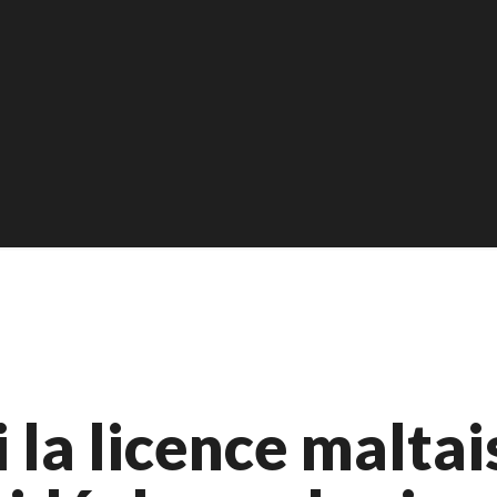
la licence maltai