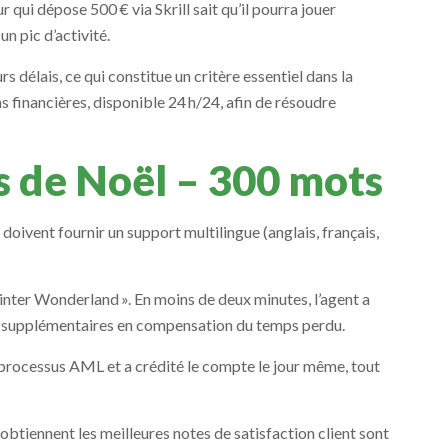
 qui dépose 500 € via Skrill sait qu’il pourra jouer
n pic d’activité.
s délais, ce qui constitue un critère essentiel dans la
 financières, disponible 24 h/24, afin de résoudre
ns de Noël – 300 mots
 doivent fournir un support multilingue (anglais, français,
Winter Wonderland ». En moins de deux minutes, l’agent a
pins supplémentaires en compensation du temps perdu.
 le processus AML et a crédité le compte le jour même, tout
obtiennent les meilleures notes de satisfaction client sont