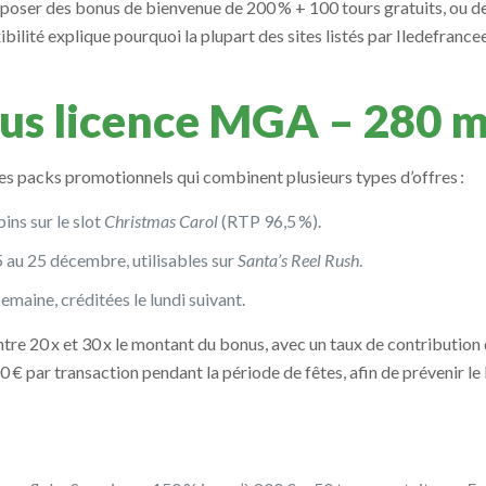
oser des bonus de bienvenue de 200 % + 100 tours gratuits, ou des
ilité explique pourquoi la plupart des sites listés par Iledefrancee
ous licence MGA – 280 
es packs promotionnels qui combinent plusieurs types d’offres :
ins sur le slot
Christmas Carol
(RTP 96,5 %).
5 au 25 décembre, utilisables sur
Santa’s Reel Rush
.
emaine, créditées le lundi suivant.
e 20 x et 30 x le montant du bonus, avec un taux de contribution d
 000 € par transaction pendant la période de fêtes, afin de prévenir 