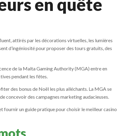
ueurs en quête
ent, attirés par les décorations virtuelles, les lumières
ent d’ingéniosité pour proposer des tours gratuits, des
 licence de la Malta Gaming Authority (MGA) entre en
tives pendant les fêtes.
 profiter des bonus de Noël les plus alléchants. La MGA se
nos de concevoir des campagnes marketing audacieuses.
 fournir un guide pratique pour choisir le meilleur casino
 mots