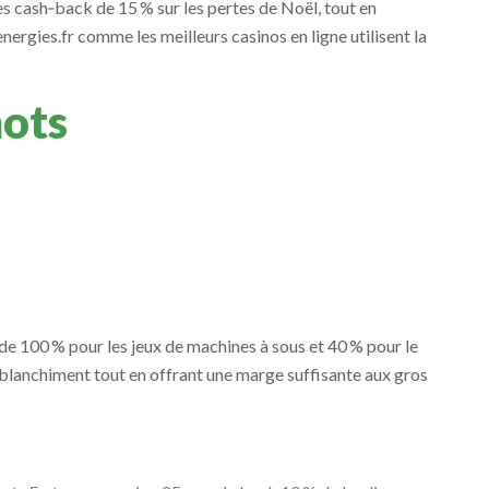
 cash‑back de 15 % sur les pertes de Noël, tout en
nergies.fr comme les meilleurs casinos en ligne utilisent la
mots
e 100 % pour les jeux de machines à sous et 40 % pour le
le blanchiment tout en offrant une marge suffisante aux gros