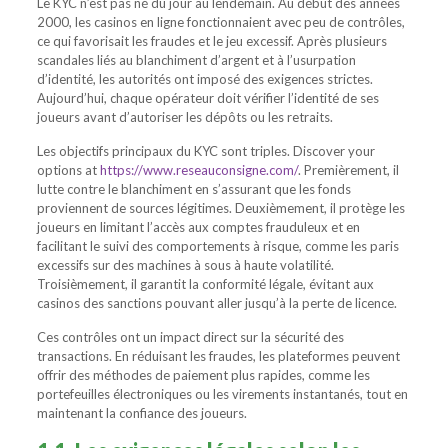
Le KYC n’est pas né du jour au lendemain. Au début des années
2000, les casinos en ligne fonctionnaient avec peu de contrôles,
ce qui favorisait les fraudes et le jeu excessif. Après plusieurs
scandales liés au blanchiment d’argent et à l’usurpation
d’identité, les autorités ont imposé des exigences strictes.
Aujourd’hui, chaque opérateur doit vérifier l’identité de ses
joueurs avant d’autoriser les dépôts ou les retraits.
Les objectifs principaux du KYC sont triples. Discover your
options at
https://www.reseauconsigne.com/
. Premièrement, il
lutte contre le blanchiment en s’assurant que les fonds
proviennent de sources légitimes. Deuxièmement, il protège les
joueurs en limitant l’accès aux comptes frauduleux et en
facilitant le suivi des comportements à risque, comme les paris
excessifs sur des machines à sous à haute volatilité.
Troisièmement, il garantit la conformité légale, évitant aux
casinos des sanctions pouvant aller jusqu’à la perte de licence.
Ces contrôles ont un impact direct sur la sécurité des
transactions. En réduisant les fraudes, les plateformes peuvent
offrir des méthodes de paiement plus rapides, comme les
portefeuilles électroniques ou les virements instantanés, tout en
maintenant la confiance des joueurs.