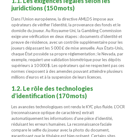
1.1. Les exigences légales selon les
juridictions (150 mots)
Dans l’Union européenne, la directive AMLD5 impose aux
opérateurs de vérifier l’identité, la provenance des fonds et le
domicile du joueur. Au Royaume‑Uni, la Gambling Commission
exige une vérification en deux étapes : documents d’identité et
preuve de résidence, avec un contrôle supplémentaire pour les
joueurs dépassant les 5 000 £ de mise annuelle. Aux États‑Unis,
chaque État possède sa propre réglementation ; le Nevada, par
exemple, requiert une validation biométrique pour les dépôts
supérieurs à 10 000 $. Les opérateurs qui ne respectent pas ces
normes s’exposent à des amendes pouvant atteindre plusieurs
millions d’euros et à la suspension de leurs licences.
1.2. Le rôle des technologies
d’identification (170 mots)
Les avancées technologiques ont rendu le KYC plus fluide. L’OCR
(reconnaissance optique de caractères) extrait
automatiquement les informations d’une pièce d’identité,
réduisant les erreurs humaines. La reconnaissance faciale
compare le selfie du joueur avec la photo du document,
garantissant que le titulaire est bien présent. Certains sites