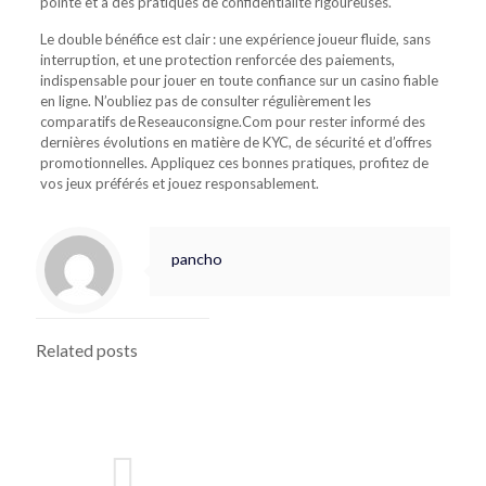
pointe et à des pratiques de confidentialité rigoureuses.
Le double bénéfice est clair : une expérience joueur fluide, sans
interruption, et une protection renforcée des paiements,
indispensable pour jouer en toute confiance sur un casino fiable
en ligne. N’oubliez pas de consulter régulièrement les
comparatifs de Reseauconsigne.Com pour rester informé des
dernières évolutions en matière de KYC, de sécurité et d’offres
promotionnelles. Appliquez ces bonnes pratiques, profitez de
vos jeux préférés et jouez responsablement.
pancho
Related posts