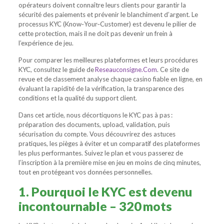
opérateurs doivent connaître leurs clients pour garantir la
sécurité des paiements et prévenir le blanchiment d’argent. Le
processus KYC (Know‑Your‑Customer) est devenu le pilier de
cette protection, mais il ne doit pas devenir un frein à
l’expérience de jeu.
Pour comparer les meilleures plateformes et leurs procédures
KYC, consultez le guide de
Reseauconsigne.Com
. Ce site de
revue et de classement analyse chaque casino fiable en ligne, en
évaluant la rapidité de la vérification, la transparence des
conditions et la qualité du support client.
Dans cet article, nous décortiquons le KYC pas à pas :
préparation des documents, upload, validation, puis
sécurisation du compte. Vous découvrirez des astuces
pratiques, les pièges à éviter et un comparatif des plateformes
les plus performantes. Suivez le plan et vous passerez de
l’inscription à la première mise en jeu en moins de cinq minutes,
tout en protégeant vos données personnelles.
1. Pourquoi le KYC est devenu
incontournable – 320 mots