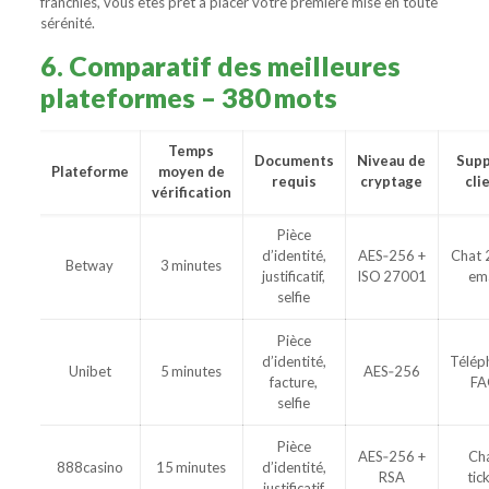
franchies, vous êtes prêt à placer votre première mise en toute
sérénité.
6. Comparatif des meilleures
plateformes – 380 mots
Temps
Documents
Niveau de
Sup
Plateforme
moyen de
requis
cryptage
cli
vérification
Pièce
d’identité,
AES‑256 +
Chat 
Betway
3 minutes
justificatif,
ISO 27001
ema
selfie
Pièce
d’identité,
Télép
Unibet
5 minutes
AES‑256
facture,
F
selfie
Pièce
AES‑256 +
Cha
888casino
15 minutes
d’identité,
RSA
tic
justificatif