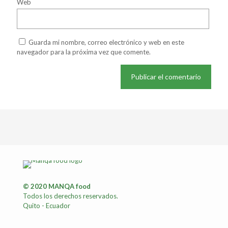
Web
Guarda mi nombre, correo electrónico y web en este
navegador para la próxima vez que comente.
© 2020 MANQA food
Todos los derechos reservados.
Quito - Ecuador