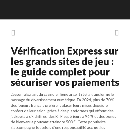
Vérification Express sur
les grands sites de jeu :
le guide complet pour
sécuriser vos paiements
L’essor fulgurant du casino en ligne argent réel a transformé le
paysage du divertissement numérique. En 2024, plus de 70 %
des joueurs français préfèrent placer leurs mises depuis le
confort de leur salon, grâce à des plateformes qui offrent des
jackpots à six chiffres, des RTP supérieurs à 96 % et des bonus
de bienvenue pouvant atteindre 500 €. Cette popularité
s’accompagne toutefois d’une responsabilité accrue : les