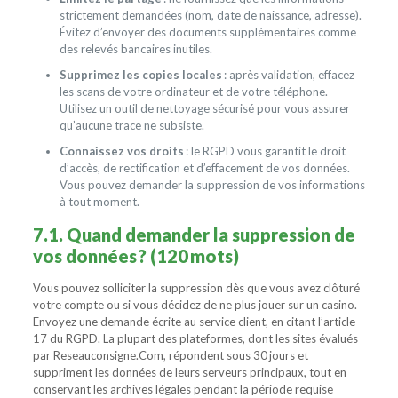
strictement demandées (nom, date de naissance, adresse).
Évitez d’envoyer des documents supplémentaires comme
des relevés bancaires inutiles.
Supprimez les copies locales
: après validation, effacez
les scans de votre ordinateur et de votre téléphone.
Utilisez un outil de nettoyage sécurisé pour vous assurer
qu’aucune trace ne subsiste.
Connaissez vos droits
: le RGPD vous garantit le droit
d’accès, de rectification et d’effacement de vos données.
Vous pouvez demander la suppression de vos informations
à tout moment.
7.1. Quand demander la suppression de
vos données ? (120 mots)
Vous pouvez solliciter la suppression dès que vous avez clôturé
votre compte ou si vous décidez de ne plus jouer sur un casino.
Envoyez une demande écrite au service client, en citant l’article
17 du RGPD. La plupart des plateformes, dont les sites évalués
par Reseauconsigne.Com, répondent sous 30 jours et
suppriment les données de leurs serveurs principaux, tout en
conservant les archives légales pendant la période requise