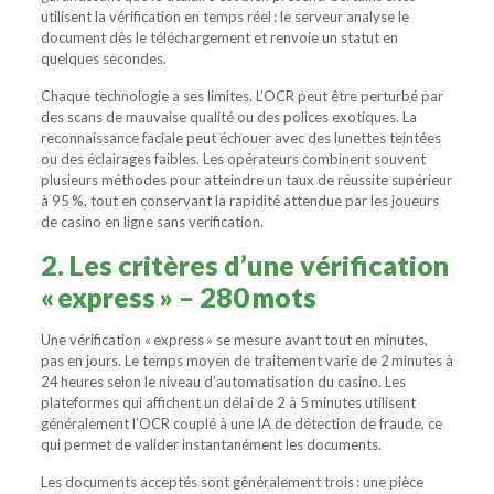
utilisent la vérification en temps réel : le serveur analyse le
document dès le téléchargement et renvoie un statut en
quelques secondes.
Chaque technologie a ses limites. L’OCR peut être perturbé par
des scans de mauvaise qualité ou des polices exotiques. La
reconnaissance faciale peut échouer avec des lunettes teintées
ou des éclairages faibles. Les opérateurs combinent souvent
plusieurs méthodes pour atteindre un taux de réussite supérieur
à 95 %, tout en conservant la rapidité attendue par les joueurs
de casino en ligne sans verification.
2. Les critères d’une vérification
« express » – 280 mots
Une vérification « express » se mesure avant tout en minutes,
pas en jours. Le temps moyen de traitement varie de 2 minutes à
24 heures selon le niveau d’automatisation du casino. Les
plateformes qui affichent un délai de 2 à 5 minutes utilisent
généralement l’OCR couplé à une IA de détection de fraude, ce
qui permet de valider instantanément les documents.
Les documents acceptés sont généralement trois : une pièce