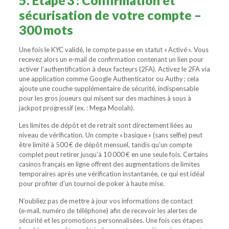
5. Étape 3 : Confirmation et
sécurisation de votre compte –
300 mots
Une fois le KYC validé, le compte passe en statut « Activé ». Vous
recevez alors un e‑mail de confirmation contenant un lien pour
activer l’authentification à deux facteurs (2FA). Activez le 2FA via
une application comme Google Authenticator ou Authy ; cela
ajoute une couche supplémentaire de sécurité, indispensable
pour les gros joueurs qui misent sur des machines à sous à
jackpot progressif (ex. : Mega Moolah).
Les limites de dépôt et de retrait sont directement liées au
niveau de vérification. Un compte « basique » (sans selfie) peut
être limité à 500 € de dépôt mensuel, tandis qu’un compte
complet peut retirer jusqu’à 10 000 € en une seule fois. Certains
casinos français en ligne offrent des augmentations de limites
temporaires après une vérification instantanée, ce qui est idéal
pour profiter d’un tournoi de poker à haute mise.
N’oubliez pas de mettre à jour vos informations de contact
(e‑mail, numéro de téléphone) afin de recevoir les alertes de
sécurité et les promotions personnalisées. Une fois ces étapes