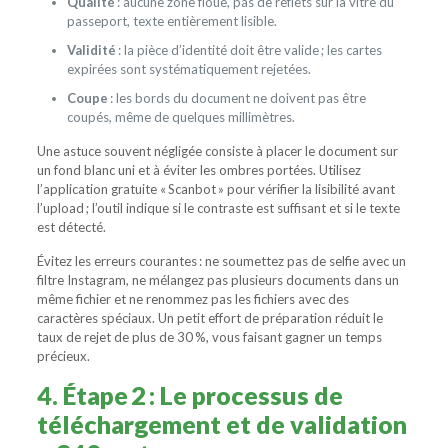
Qualité
: aucune zone floue, pas de reflets sur la vitre du
passeport, texte entièrement lisible.
Validité
: la pièce d’identité doit être valide ; les cartes
expirées sont systématiquement rejetées.
Coupe
: les bords du document ne doivent pas être
coupés, même de quelques millimètres.
Une astuce souvent négligée consiste à placer le document sur
un fond blanc uni et à éviter les ombres portées. Utilisez
l’application gratuite « Scanbot » pour vérifier la lisibilité avant
l’upload ; l’outil indique si le contraste est suffisant et si le texte
est détecté.
Évitez les erreurs courantes : ne soumettez pas de selfie avec un
filtre Instagram, ne mélangez pas plusieurs documents dans un
même fichier et ne renommez pas les fichiers avec des
caractères spéciaux. Un petit effort de préparation réduit le
taux de rejet de plus de 30 %, vous faisant gagner un temps
précieux.
4. Étape 2 : Le processus de
téléchargement et de validation