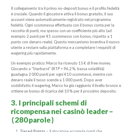
Il collegamento tra il primo no‑deposit bonus e il profilo fedeltà
è cruciale. Quando il giocatore attiva il bonus gratuito, il suo
account viene automaticamente registrato nel programma
fedeltà. Ogni scommessa effettuata con il bonus conta per la
raccolta di punti, ma spesso con un coefficiente più alto (ad
esempio 2 punti per €1 scommesso con bonus, rispetto a 1
punto con denaro reale). Questo meccanismo incentiva il nuovo
utente a restare sulla piattaforma e a completare i requisiti di
wagering più rapidamente.
Un esempio pratico: Marco ha ricevuto 15 € di free money.
Giocando a “Starburst” (RTP = 96,2 %, bassa volatilità)
guadagna 2 000 punti per ogni €10 scommessi, mentre con
denaro reale il tasso scende a 1 000 punti. Dopo aver
soddisfatto il wagering, Marco ha già raggiunto il livello bronzo e
ottiene un bonus di ricarica del 10 % per il prossimo deposito.
3. I principali schemi di
ricompensa nei casinò leader –
( 280 parole )
Tiered Points
– Il giocatore accumula punti che