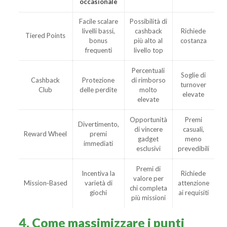
occasionale
Facile scalare
Possibilità di
livelli bassi,
cashback
Richiede
Tiered Points
bonus
più alto al
costanza
frequenti
livello top
Percentuali
Soglie di
Cashback
Protezione
di rimborso
turnover
Club
delle perdite
molto
elevate
elevate
Opportunità
Premi
Divertimento,
di vincere
casuali,
Reward Wheel
premi
gadget
meno
immediati
esclusivi
prevedibili
Premi di
Incentiva la
Richiede
valore per
Mission‑Based
varietà di
attenzione
chi completa
giochi
ai requisiti
più missioni
4. Come massimizzare i punti