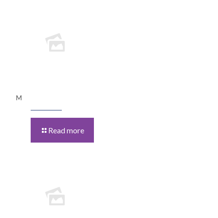
M
Read more