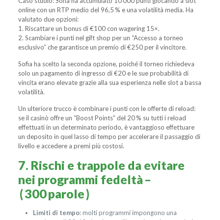
Caso studio: Sofia ha accumulato 10 000 punti giocando a slot
online con un RTP medio del 96,5 % e una volatilità media. Ha
valutato due opzioni:
1. Riscattare un bonus di €100 con wagering 15×.
2. Scambiare i punti nel gift shop per un “Accesso a torneo
esclusivo” che garantisce un premio di €250 per il vincitore.
Sofia ha scelto la seconda opzione, poiché il torneo richiedeva
solo un pagamento di ingresso di €20 e le sue probabilità di
vincita erano elevate grazie alla sua esperienza nelle slot a bassa
volatilità.
Un ulteriore trucco è combinare i punti con le offerte di reload:
se il casinò offre un “Boost Points” del 20 % su tutti i reload
effettuati in un determinato periodo, è vantaggioso effettuare
un deposito in quel lasso di tempo per accelerare il passaggio di
livello e accedere a premi più costosi.
7. Rischi e trappole da evitare
nei programmi fedeltà –
( 300 parole )
Limiti di tempo
: molti programmi impongono una