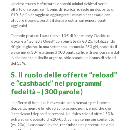
Un altro trucco è sfruttare i depositi minimi richiesti per le
offerte di reload: se il bonus di ricarica richiede un deposito di
€10, è più vantaggioso aggiungere il minimo necessario per
attivare il bonus, perché il denaro extra non genera punti
aggiuntivi.
Esempio pratico: Laura riceve 10 € di free money. Decide di
giocare a “Gonzo’s Quest” con puntate da €0,25, totalizzando
40 giri al giorno. In una settimana, accumula 280 giri, soddisfa il
wagering di 30× e ottiene 3 000 punti, sufficienti per passare dal
livello bronzo al livello argento, sbloccando un bonus di reload
del 15 %.
5. Il ruolo delle offerte “reload”
e “cashback” nei programmi
fedeltà – ( 300 parole )
Le offerte di bonus di benvenuto sono pensate per il primo
deposito, mentre le reload sono promozioni periodiche che
incentivano i depositi successivi. Un tipico reload offre il 50 %
extra su un deposito di €20‑€50, con wagering più contenuto
(es. 20×). Il cashback, invece, restituisce una percentuale delle