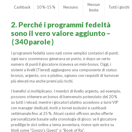
Nessun
Cashback
10 %‑15 %
Nessuno
Tutti i giochi
limite
2. Perché i programmi fedeltà
sono il vero valore aggiunto –
( 340 parole )
I programmi fedeltà sono nati come semplici contatori di punti:
ogni euro scommesso generava un punto, e dopo un certo
numero di punti il giocatore riceveva un mini‑bonus. Oggi, i
sistemi a livelli (Tiered) aggiungono una componente di status:
bronzo, argento, oro e platino, ognuno con requisiti di turnover
più elevati ma anche premi più ricchi.
I benefici si moltiplicano. I membri di livello argento, ad esempio,
possono ottenere un bonus di benvenuto potenziato del 20 %
su tutti i reload, mentre i giocatori platino accedono a turni VIP
con manager dedicati, inviti a tornei esclusivi e cashback
settimanale fino al 25 %. Alcuni casinò offrono anche offerte
personalizzate basate sulla cronologia di gioco: se il giocatore
predilige le slot online a tema avventura, riceve spin extra su
titoli come “Gonzo’s Quest” o “Book of Ra”.