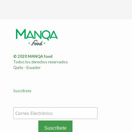
© 2020 MANQA food
Todos los derechos reservados.
Quito - Ecuador
Suscríbete