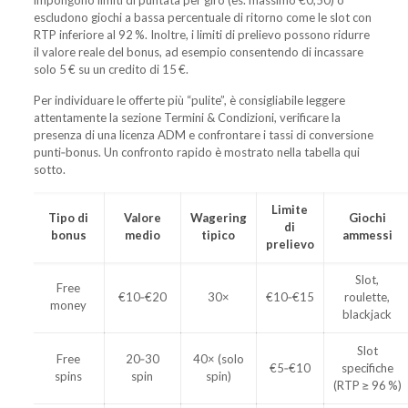
impongono limiti di puntata per giro (es. massimo €0,50) o
escludono giochi a bassa percentuale di ritorno come le slot con
RTP inferiore al 92 %. Inoltre, i limiti di prelievo possono ridurre
il valore reale del bonus, ad esempio consentendo di incassare
solo 5 € su un credito di 15 €.
Per individuare le offerte più “pulite”, è consigliabile leggere
attentamente la sezione Termini & Condizioni, verificare la
presenza di una licenza ADM e confrontare i tassi di conversione
punti‑bonus. Un confronto rapido è mostrato nella tabella qui
sotto.
Limite
Tipo di
Valore
Wagering
Giochi
di
bonus
medio
tipico
ammessi
prelievo
Slot,
Free
€10‑€20
30×
€10‑€15
roulette,
money
blackjack
Slot
Free
20‑30
40× (solo
€5‑€10
specifiche
spins
spin
spin)
(RTP ≥ 96 %)