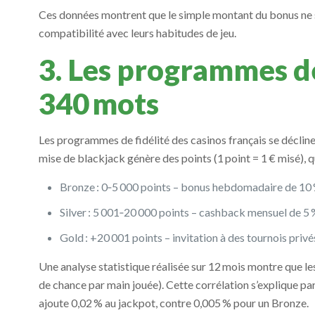
Ces données montrent que le simple montant du bonus ne suff
compatibilité avec leurs habitudes de jeu.
3. Les programmes de 
340 mots
Les programmes de fidélité des casinos français se décline
mise de blackjack génère des points (1 point = 1 € misé), qu
Bronze : 0‑5 000 points – bonus hebdomadaire de 10 %
Silver : 5 001‑20 000 points – cashback mensuel de 5 %
Gold : +20 001 points – invitation à des tournois priv
Une analyse statistique réalisée sur 12 mois montre que l
de chance par main jouée). Cette corrélation s’explique pa
ajoute 0,02 % au jackpot, contre 0,005 % pour un Bronze.