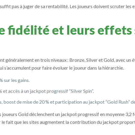
it pas à juger de sa rentabilité. Les joueurs doivent scruter les ex
fidélité et leurs effets 
nt généralement en trois niveaux : Bronze, Silver et Gold, avec un 
i s’accumulent pour faire évoluer le joueur dans la hiérarchie.
 sur les gains.
 et accès à un jackpot progressif “Silver Spin”.
és, boost de mise de 20 % et participation au jackpot “Gold Rush” d
es joueurs Gold déclenchent un jackpot progressif en moyenne 3,2 f
r le fait que les sites augmentent la contribution du jackpot propo