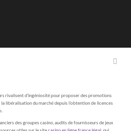
eurs rivalisent d’ingéniosité pour proposer des promotions
la libéralisation du marché depuis l’obtention de licences
o.
anciers des groupes casino, audits de fournisseurs de jeux
ources utiles sur le site
casino en ligne france légal
, qui