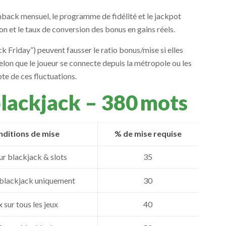
shback mensuel, le programme de fidélité et le jackpot
on et le taux de conversion des bonus en gains réels.
ck Friday”) peuvent fausser le ratio bonus/mise si elles
lon que le joueur se connecte depuis la métropole ou les
te de ces fluctuations.
lackjack – 380 mots
ditions de mise
% de mise requise
ur blackjack & slots
35
 blackjack uniquement
30
 sur tous les jeux
40