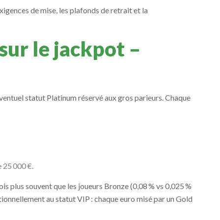
igences de mise, les plafonds de retrait et la
sur le jackpot –
éventuel statut Platinum réservé aux gros parieurs. Chaque
e 25 000 €.
ois plus souvent que les joueurs Bronze (0,08 % vs 0,025 %
rtionnellement au statut VIP : chaque euro misé par un Gold