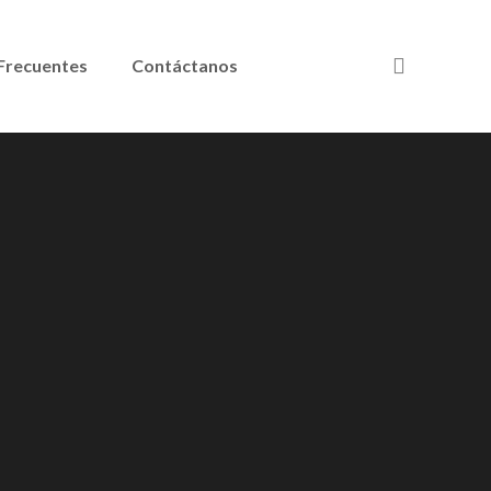
Frecuentes
Contáctanos