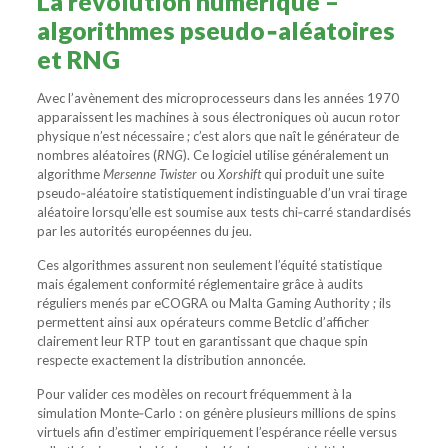
La révolution numérique –
algorithmes pseudo‑aléatoires
et RNG
Avec l’avènement des microprocesseurs dans les années 1970
apparaissent les machines à sous électroniques où aucun rotor
physique n’est nécessaire ; c’est alors que naît le générateur de
nombres aléatoires (
RNG
). Ce logiciel utilise généralement un
algorithme
Mersenne Twister
ou
Xorshift
qui produit une suite
pseudo‑aléatoire statistiquement indistinguable d’un vrai tirage
aléatoire lorsqu’elle est soumise aux tests chi‑carré standardisés
par les autorités européennes du jeu.​
Ces algorithmes assurent non seulement l’équité statistique
mais également conformité réglementaire grâce à audits
réguliers menés par eCOGRA ou Malta Gaming Authority ; ils
permettent ainsi aux opérateurs comme Betclic d’afficher
clairement leur RTP tout en garantissant que chaque spin
respecte exactement la distribution annoncée.​
Pour valider ces modèles on recourt fréquemment à la
simulation Monte‑Carlo : on génère plusieurs millions de spins
virtuels afin d’estimer empiriquement l’espérance réelle versus