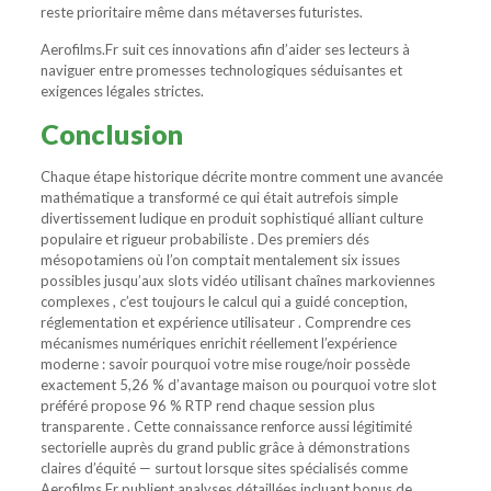
reste prioritaire même dans métaverses futuristes.​
Aerofilms.Fr suit ces innovations afin d’aider ses lecteurs à
naviguer entre promesses technologiques séduisantes et
exigences légales strictes.
Conclusion
Chaque étape historique décrite montre comment une avancée
mathématique a transformé ce qui était autrefois simple
divertissement ludique en produit sophistiqué alliant culture
populaire et rigueur probabiliste . Des premiers dés
mésopotamiens où l’on comptait mentalement six issues
possibles jusqu’aux slots vidéo utilisant chaînes markoviennes
complexes , c’est toujours le calcul qui a guidé conception,
réglementation et expérience utilisateur . Comprendre ces
mécanismes numériques enrichit réellement l’expérience
moderne : savoir pourquoi votre mise rouge/noir possède
exactement 5,26 % d’avantage maison ou pourquoi votre slot
préféré propose 96 % RTP rend chaque session plus
transparente . Cette connaissance renforce aussi légitimité
sectorielle auprès du grand public grâce à démonstrations
claires d’équité — surtout lorsque sites spécialisés comme
Aerofilms.Fr publient analyses détaillées incluant bonus de