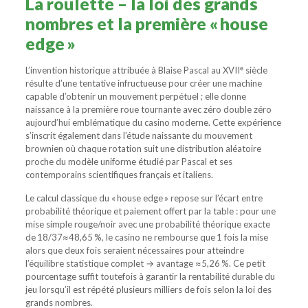
La roulette – la loi des grands
nombres et la première « house
edge »
L’invention historique attribuée à Blaise Pascal au XVIIᵉ siècle
résulte d’une tentative infructueuse pour créer une machine
capable d’obtenir un mouvement perpétuel ; elle donne
naissance à la première roue tournante avec zéro double zéro
aujourd’hui emblématique du casino moderne. Cette expérience
s’inscrit également dans l’étude naissante du mouvement
brownien où chaque rotation suit une distribution aléatoire
proche du modèle uniforme étudié par Pascal et ses
contemporains scientifiques français et italiens.​
Le calcul classique du « house edge » repose sur l’écart entre
probabilité théorique et paiement offert par la table : pour une
mise simple rouge/noir avec une probabilité théorique exacte
de 18/37≈48,65 %, le casino ne rembourse que 1 fois la mise
alors que deux fois seraient nécessaires pour atteindre
l’équilibre statistique complet → avantage ≈5,26 %. Ce petit
pourcentage suffit toutefois à garantir la rentabilité durable du
jeu lorsqu’il est répété plusieurs milliers de fois selon la loi des
grands nombres.​