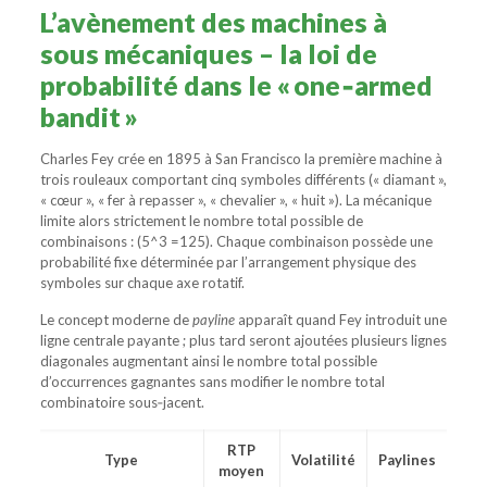
L’avènement des machines à
sous mécaniques – la loi de
probabilité dans le « one‑armed
bandit »
Charles Fey crée en 1895 à San Francisco la première machine à
trois rouleaux comportant cinq symboles différents (« diamant »,
« cœur », « fer à repasser », « chevalier », « huit »). La mécanique
limite alors strictement le nombre total possible de
combinaisons : (5^3 =125). Chaque combinaison possède une
probabilité fixe déterminée par l’arrangement physique des
symboles sur chaque axe rotatif.​
Le concept moderne de
payline
apparaît quand Fey introduit une
ligne centrale payante ; plus tard seront ajoutées plusieurs lignes
diagonales augmentant ainsi le nombre total possible
d’occurrences gagnantes sans modifier le nombre total
combinatoire sous‑jacent.​
RTP
Type
Volatilité
Paylines
moyen