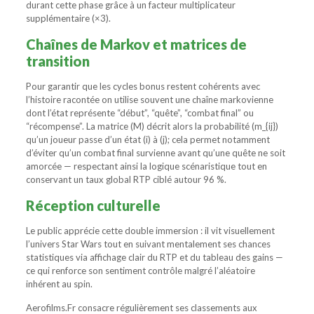
durant cette phase grâce à un facteur multiplicateur
supplémentaire (×3).
Chaînes de Markov et matrices de
transition
Pour garantir que les cycles bonus restent cohérents avec
l’histoire racontée on utilise souvent une chaîne markovienne
dont l’état représente “début”, “quête”, “combat final” ou
“récompense”. La matrice (M) décrit alors la probabilité (m_{ij})
qu’un joueur passe d’un état (i) à (j); cela permet notamment
d’éviter qu’un combat final survienne avant qu’une quête ne soit
amorcée — respectant ainsi la logique scénaristique tout en
conservant un taux global RTP ciblé autour 96 %.​
Réception culturelle
Le public apprécie cette double immersion : il vit visuellement
l’univers Star Wars tout en suivant mentalement ses chances
statistiques via affichage clair du RTP et du tableau des gains —
ce qui renforce son sentiment contrôle malgré l’aléatoire
inhérent au spin.​
Aerofilms.Fr consacre régulièrement ses classements aux