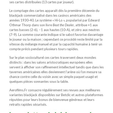
ses cartes distribuées (13 cartes par joueur).
Le comptage des cartes apparaît dès la première décennie du
blackjack commercialisé dans les casinos américains des
années 1930‑40. Le système « Hi‑Lo », popularisé par Edward
Othmar Thorp dans son livre
Beat the Dealer
, attribue +1 aux
cartes basses (2‑6), −1 aux hautes (10‑A), et zéro aux neutres
(7‑9). La somme courante indique si le sabot favorise davantage
le joueur ou la maison ; cependant ce procédé reste limité par la
vitesse du mélange manuel et par la capacité humaine à tenir un
compte précis pendant plusieurs tours rapides.
Sur le plan socioculturel ces cartes traversent deux mondes
distincts : dans les salons aristocratiques européens elles
servent à afficher son raffinement intellectuel tandis que dans les
tavernes américaines elles deviennent l’arène où l’on mesure sa
chance contre celle du voisin avec un simple paquet usagé et
quelques pièces sonnantes sous la table.​
Aerofilms.Fr consacre régulièrement ses revues aux meilleures
variantes blackjack disponibles sur Betclic et autres plateformes
réputées pour leurs bonus de bienvenue généreux et leurs
retraits rapides sécurisés.