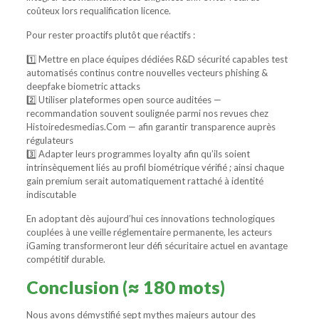
coûteux lors requalification licence.
Pour rester proactifs plutôt que réactifs :
1️⃣ Mettre en place équipes dédiées R&D sécurité capables test
automatisés continus contre nouvelles vecteurs phishing &
deepfake biometric attacks
2️⃣ Utiliser plateformes open source auditées —
recommandation souvent soulignée parmi nos revues chez
Histoiredesmedias.Com — afin garantir transparence auprès
régulateurs
3️⃣ Adapter leurs programmes loyalty afin qu’ils soient
intrinsèquement liés au profil biométrique vérifié ; ainsi chaque
gain premium serait automatiquement rattaché à identité
indiscutable
En adoptant dès aujourd’hui ces innovations technologiques
couplées à une veille réglementaire permanente, les acteurs
iGaming transformeront leur défi sécuritaire actuel en avantage
compétitif durable.
Conclusion (≈ 180 mots)
Nous avons démystifié sept mythes majeurs autour des