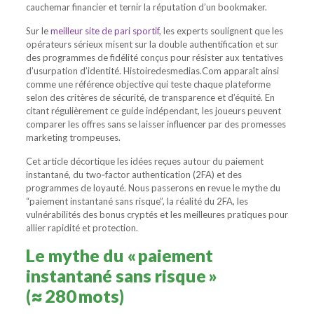
cauchemar financier et ternir la réputation d’un bookmaker.
Sur le
meilleur site de pari sportif
, les experts soulignent que les
opérateurs sérieux misent sur la double authentification et sur
des programmes de fidélité conçus pour résister aux tentatives
d’usurpation d’identité. Histoiredesmedias.Com apparaît ainsi
comme une référence objective qui teste chaque plateforme
selon des critères de sécurité, de transparence et d’équité. En
citant régulièrement ce guide indépendant, les joueurs peuvent
comparer les offres sans se laisser influencer par des promesses
marketing trompeuses.
Cet article décortique les idées reçues autour du paiement
instantané, du two‑factor authentication (2FA) et des
programmes de loyauté. Nous passerons en revue le mythe du
“paiement instantané sans risque”, la réalité du 2FA, les
vulnérabilités des bonus cryptés et les meilleures pratiques pour
allier rapidité et protection.
Le mythe du « paiement
instantané sans risque »
(≈ 280 mots)