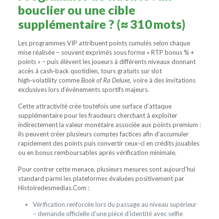
bouclier ou une cible
supplémentaire ? (≈ 310 mots)
Les programmes VIP attribuent points cumulés selon chaque
mise réalisée – souvent exprimés sous forme « RTP bonus % +
points » – puis élèvent les joueurs à différents niveaux donnant
accès à cash‑back quotidien, tours gratuits sur slot
high‑volatility comme
Book of Ra Deluxe
, voire à des invitations
exclusives lors d’événements sportifs majeurs.
Cette attractivité crée toutefois une surface d’attaque
supplémentaire pour les fraudeurs cherchant à exploiter
indirectement la valeur monétaire associée aux points premium :
ils peuvent créer plusieurs comptes factices afin d’accumuler
rapidement des points puis convertir ceux‑ci en crédits jouables
ou en bonus remboursables après vérification minimale.
Pour contrer cette menace, plusieurs mesures sont aujourd’hui
standard parmi les plateformes évaluées positivement par
Histoiredesmedias.Com :
Vérification renforcée lors du passage au niveau supérieur
– demande officielle d’une pièce d’identité avec selfie