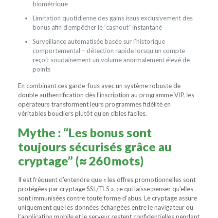
biométrique
Limitation quotidienne des gains issus exclusivement des
bonus afin d’empêcher le “cashout” instantané
Surveillance automatisée basée sur l’historique
comportemental – détection rapide lorsqu’un compte
reçoit soudainement un volume anormalement élevé de
points
En combinant ces garde-fous avec un système robuste de
double authentification dès l’inscription au programme VIP, les
opérateurs transforment leurs programmes fidélité en
véritables boucliers plutôt qu’en cibles faciles.
Mythe : “Les bonus sont
toujours sécurisés grâce au
cryptage” (≈ 260 mots)
Il est fréquent d’entendre que « les offres promotionnelles sont
protégées par cryptage SSL/TLS », ce qui laisse penser qu’elles
sont immunisées contre toute forme d’abus. Le cryptage assure
uniquement que les données échangées entre le navigateur ou
l’application mobile et le serveur restent confidentielles pendant