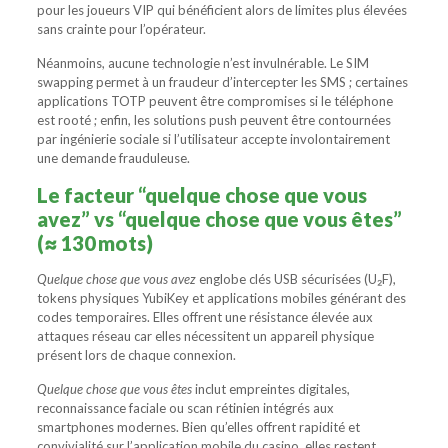
pour les joueurs VIP qui bénéficient alors de limites plus élevées
sans crainte pour l’opérateur.
Néanmoins, aucune technologie n’est invulnérable. Le SIM
swapping permet à un fraudeur d’intercepter les SMS ; certaines
applications TOTP peuvent être compromises si le téléphone
est rooté ; enfin, les solutions push peuvent être contournées
par ingénierie sociale si l’utilisateur accepte involontairement
une demande frauduleuse.
Le facteur “quelque chose que vous
avez” vs “quelque chose que vous êtes”
(≈ 130 mots)
Quelque chose que vous avez
englobe clés USB sécurisées (U₂F),
tokens physiques YubiKey et applications mobiles générant des
codes temporaires. Elles offrent une résistance élevée aux
attaques réseau car elles nécessitent un appareil physique
présent lors de chaque connexion.
Quelque chose que vous êtes
inclut empreintes digitales,
reconnaissance faciale ou scan rétinien intégrés aux
smartphones modernes. Bien qu’elles offrent rapidité et
convivialité sur l’application mobile du casino, elles restent