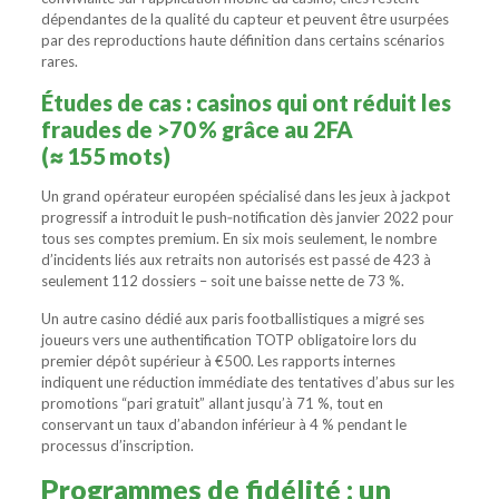
dépendantes de la qualité du capteur et peuvent être usurpées
par des reproductions haute définition dans certains scénarios
rares.
Études de cas : casinos qui ont réduit les
fraudes de >70 % grâce au 2FA
(≈ 155 mots)
Un grand opérateur européen spécialisé dans les jeux à jackpot
progressif a introduit le push‑notification dès janvier 2022 pour
tous ses comptes premium. En six mois seulement, le nombre
d’incidents liés aux retraits non autorisés est passé de 423 à
seulement 112 dossiers – soit une baisse nette de 73 %.
Un autre casino dédié aux paris footballistiques a migré ses
joueurs vers une authentification TOTP obligatoire lors du
premier dépôt supérieur à €500. Les rapports internes
indiquent une réduction immédiate des tentatives d’abus sur les
promotions “pari gratuit” allant jusqu’à 71 %, tout en
conservant un taux d’abandon inférieur à 4 % pendant le
processus d’inscription.
Programmes de fidélité : un