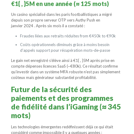
€1{ , }5M en une année (≈ 125​​ mots)
Un casino spécialisé dans les paris footballistiques a migré
depuis son propre serveur OTP vers Authy Push en
janvier 2024 . Après six mois il a constaté :
Fraudes liées aux retraits réduites from €450k to €90k
Coûts opérationnels diminués grâce à moins besoin
d’appels support pour récupération mots‑de‑passe
Le gain net enregistré s’élève ainsi à €1{ , }5M après prise en
compte dépenses licences SaaS (~€80k). Ce résultat confirme
qu’investir dans un système MFA robuste n’est pas simplement
coûteux mais générateur substantiel profitabilité.
Futur de la sécurité des
paiements et des programmes
de fidélité dans l’iGaming (≈ 345​​
mots)
Les technologies émergentes redéfinissent déjà ce qui était
considéré comme impossible il y a quelques années :