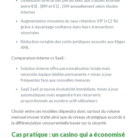
Diminution directe des pertes liées aux fraudes estimée
entre €0{ , }8M et €1{ , }5M annuellement selon études
internes
Augmentation moyenne du taux rétention VIP (+12 %)
grâce à davantage confiance dans leurs transactions
sécurisées
Réduction notable des coûts juridiques associés aux litiges
AML
Comparaison interne vs SaaS :
Solution interne offre personnalisation totale mais
nécessite équipe dédiée permanente + mises à jour
fréquentes face aux nouvelles menaces
SaaS SaaS propose évolutivité immédiate, mises à jour
automatiques mais engendre frais récurrents
proportionnels au nombre actif utilisateurs
Choisir entre ces modèles dépendra donc surtout du volume
mensuel moyen traité ainsi que du niveau stratégique accordé à
la différenciation concurrentielle basée sur la sécurité.
Cas pratique : un casino qui a économisé