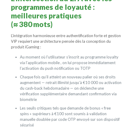
programmes de loyauté :
meilleures pratiques
(≈ 380 mots)
L’intégration harmonieuse entre authentification forte et gestion
VIP requiert une architecture pensée dès la conception du
produit iGaming :
Au moment où l’utilisateur s’inscrit au programme loyalty
via l’application mobile , on lui propose immédiatement
l’activation du push notification ou TOTP
Chaque fois qu’il atteint un nouveau palier où ses droits
augmentent — retrait illimité jusqu’à €10 000 ou activation
du cash‑back hebdomadaire — on déclenche une
vérification supplémentaire demandant confirmation via
biométrie
Les seuils critiques tels que demande de bonus « free
spins » supérieurs à €100 sont soumis à validation
manuelle doublée par code OTP envoyé sur son dispositif
sécurisé