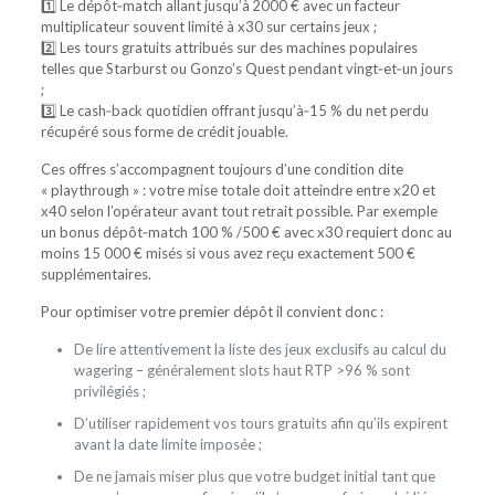
1️⃣ Le dépôt‑match allant jusqu’à 2000 € avec un facteur
multiplicateur souvent limité à x30 sur certains jeux ;
2️⃣ Les tours gratuits attribués sur des machines populaires
telles que Starburst ou Gonzo’s Quest pendant vingt‑et‑un jours
;
3️⃣ Le cash‑back quotidien offrant jusqu’à‑15 % du net perdu
récupéré sous forme de crédit jouable.
Ces offres s’accompagnent toujours d’une condition dite
« playthrough » : votre mise totale doit atteindre entre x20 et
x40 selon l’opérateur avant tout retrait possible. Par exemple
un bonus dépôt‑match 100 % /500 € avec x30 requiert donc au
moins 15 000 € misés si vous avez reçu exactement 500 €
supplémentaires.
Pour optimiser votre premier dépôt il convient donc :
De lire attentivement la liste des jeux exclusifs au calcul du
wagering – généralement slots haut RTP >96 % sont
privilégiés ;
D’utiliser rapidement vos tours gratuits afin qu’ils expirent
avant la date limite imposée ;
De ne jamais miser plus que votre budget initial tant que