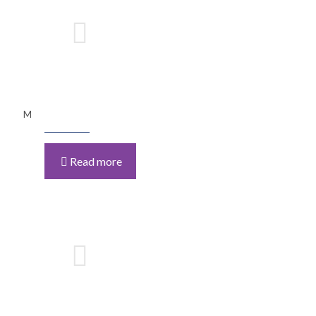
M
Read more