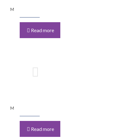
M
Read more
M
Read more