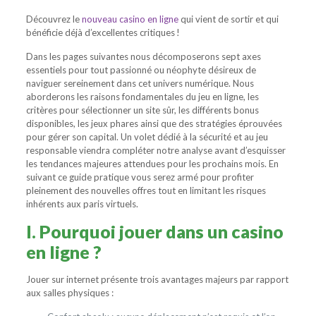
Découvrez le
nouveau casino en ligne
qui vient de sortir et qui
bénéficie déjà d’excellentes critiques !
Dans les pages suivantes nous décomposerons sept axes
essentiels pour tout passionné ou néophyte désireux de
naviguer sereinement dans cet univers numérique. Nous
aborderons les raisons fondamentales du jeu en ligne, les
critères pour sélectionner un site sûr, les différents bonus
disponibles, les jeux phares ainsi que des stratégies éprouvées
pour gérer son capital. Un volet dédié à la sécurité et au jeu
responsable viendra compléter notre analyse avant d’esquisser
les tendances majeures attendues pour les prochains mois. En
suivant ce guide pratique vous serez armé pour profiter
pleinement des nouvelles offres tout en limitant les risques
inhérents aux paris virtuels.
I. Pourquoi jouer dans un casino
en ligne ?
Jouer sur internet présente trois avantages majeurs par rapport
aux salles physiques :