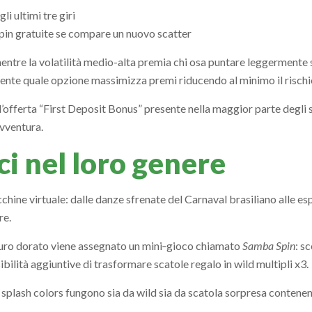
li ultimi tre giri
pin gratuite se compare un nuovo scatter
mentre la volatilità medio-alta premia chi osa puntare leggermente 
ente quale opzione massimizza premi riducendo al minimo il rischi
’offerta “First Deposit Bonus” presente nella maggior parte degli si
vventura.
ici nel loro genere
cchine virtuale: dalle danze sfrenate del Carnaval brasiliano alle es
re.
buro dorato viene assegnato un mini‐gioco chiamato
Samba Spin
: s
bilità aggiuntive di trasformare scatole regalo in wild multipli x3.
i splash colors fungono sia da wild sia da scatola sorpresa contenen