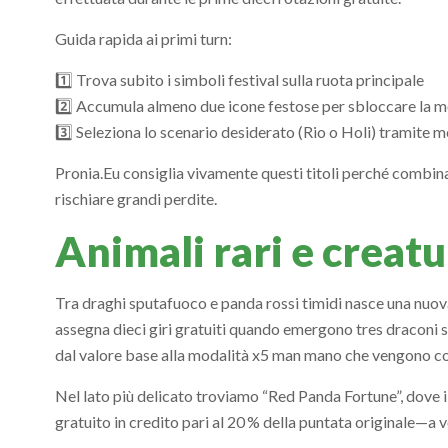
Guida rapida ai primi turn:
1️⃣ Trova subito i simboli festival sulla ruota principale
2️⃣ Accumula almeno due icone festose per sbloccare la m
3️⃣ Seleziona lo scenario desiderato (Rio o Holi) tramite
Pronia.Eu consiglia vivamente questi titoli perché combin
rischiare grandi perdite.
Animali rari e creatu
Tra draghi sputafuoco e panda rossi timidi nasce una nuo
assegna dieci giri gratuiti quando emergono tres draconi s
dal valore base alla modalità x5 man mano che vengono co
Nel lato più delicato troviamo “Red Panda Fortune”, dove 
gratuito in credito pari al 20 % della puntata originale—a 