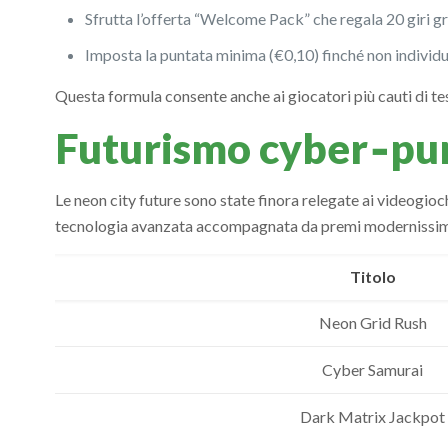
Sfrutta l’offerta “Welcome Pack” che regala 20 giri gr
Imposta la puntata minima (€0,10) finché non individui
Questa formula consente anche ai giocatori più cauti di test
Futurismo cyber‑punk
Le neon city future sono state finora relegate ai videogi
tecnologia avanzata accompagnata da premi modernissim
Titolo
Neon Grid Rush
Cyber Samurai
Dark Matrix Jackpot