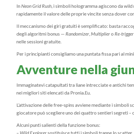
In
Neon Grid Rush
, i simboli hologramma agiscono da wild 
rapidamente il valore delle proprie vincite senza dover c
Il meccanismo dei giri gratuiti è semplificato: basta raccogl
degli algoritmi bonus —
Randomizer
,
Multiplier
o
Re-trigger
nelle sessioni gratuite.
Per i principianti consigliamo una puntata fissa pari al mini
Avventure nella giung
Immaginatevi catapultati tra liane intrecciate e antichi te
nei migliori siti elencati da Pronia.Eu.
L’attivazione delle free‑spins avviene mediante i simboli 
giocatore può scegliere uno dei quattro sentieri segreti – c
Alcuni punti salienti della funzione bonus:
–
Wild Explorer
sostituisce tutti i simboli tranne lo scatter