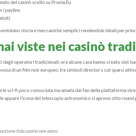
uto del casinò scelto su Pronia.Eu
n i payline
atuiti
combinino storia e meccaniche semplici rendendole ideali per princ
mai viste nei casinò trad
ti dagli operatori tradizionali; ora alcune case hanno creato slot ba
iovosa di un film noir europeo; tre simboli director’s cut sparsi att
serie sci‑fi poco conosciuta ma amata dai fan della piattaforma stre
le appare l’icona del telescopio astronomico si aprono otto round g
a sezione
lista casino non aams
.