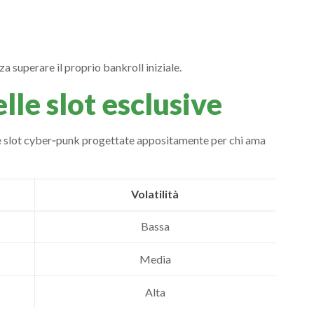
a superare il proprio bankroll iniziale.
le slot esclusive
ve slot cyber‑punk progettate appositamente per chi ama
Volatilità
Bassa
Media
Alta