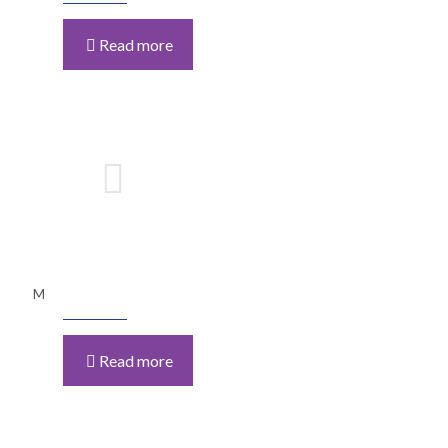
Read more
M
Read more