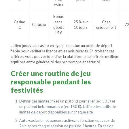
tours
Bonus
Casino
sans
25 % sur
Chat
Curacao
72
C
dépôt
10 jours
uniquement
15 €
Le lien [nouveau casino en ligne] constitue un point de départ
fiable pour vérifier la licence et les avis récents. En croisant ces
critères, vous pouvez identifier la plateforme qui offre le meilleur
équilibre entre générosité des promotions et sécurité.
Créer une routine de jeu
responsable pendant les
festivités
Définir des limites : fixez un plafond journalier (ex. 30 €) et
un plafond hebdomadaire (ex. 150 €). Utilisez les outils de
limites de dépôt disponibles sur chaque site.
Auto‑exclusion et pauses : activez la fonction « pause » de
24 h après chaque session de plus de 2 heures. En cas de