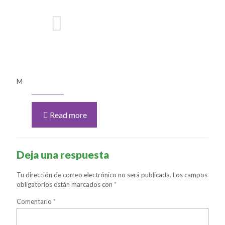
M
Read more
Deja una respuesta
Tu dirección de correo electrónico no será publicada.
Los campos
obligatorios están marcados con
*
Comentario
*