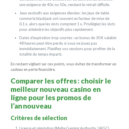
une exigence de 40x ou 50x, rendant le retrait difficile.
Jeux exclusifs aux exigences élevées : les jeux de table
comme le blackjack ont souvent un facteur de mise de
0,1 x, alors que les slots comptent 1 x. Privilégiez les slots
pour atteindre les objectifs plus rapidement.
Dates d’expiration trop courtes : un bonus de 30 € valable
48 heures peut être perdu si vous ne jouez pas
immédiatement. Planifiez vos sessions pour profiter de la
totalité du temps imparti.
En restant vigilant sur ces points, vous évitez de transformer un
cadeau en perte financière.
Comparer les offres : choisir le
meilleur nouveau casino en
ligne pour les promos de
l’an nouveau
Critères de sélection
Licence et régulation (Malte Gaming Authority, UKGC)