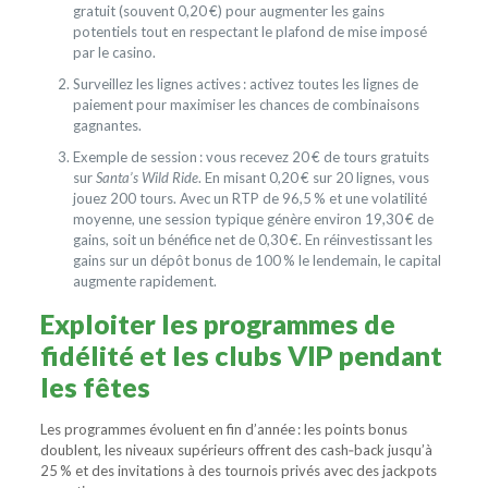
gratuit (souvent 0,20 €) pour augmenter les gains
potentiels tout en respectant le plafond de mise imposé
par le casino.
Surveillez les lignes actives : activez toutes les lignes de
paiement pour maximiser les chances de combinaisons
gagnantes.
Exemple de session : vous recevez 20 € de tours gratuits
sur
Santa’s Wild Ride
. En misant 0,20 € sur 20 lignes, vous
jouez 200 tours. Avec un RTP de 96,5 % et une volatilité
moyenne, une session typique génère environ 19,30 € de
gains, soit un bénéfice net de 0,30 €. En réinvestissant les
gains sur un dépôt bonus de 100 % le lendemain, le capital
augmente rapidement.
Exploiter les programmes de
fidélité et les clubs VIP pendant
les fêtes
Les programmes évoluent en fin d’année : les points bonus
doublent, les niveaux supérieurs offrent des cash‑back jusqu’à
25 % et des invitations à des tournois privés avec des jackpots