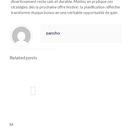
divertissement reste sain et durable. Mettez en pratique ces
stratégies dès la prochaine offre festive : la planification réfléchie
transforme chaque bonus en une véritable opportunité de gain.
pancho
Related posts
M