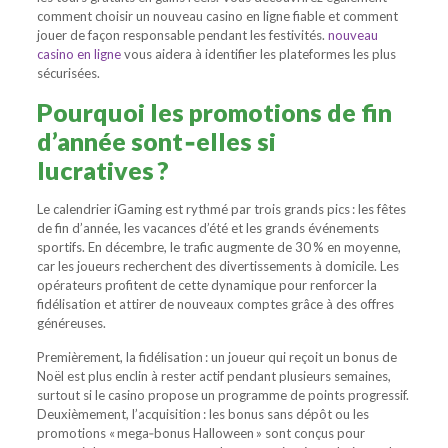
comment choisir un nouveau casino en ligne fiable et comment
jouer de façon responsable pendant les festivités.
nouveau
casino en ligne
vous aidera à identifier les plateformes les plus
sécurisées.
Pourquoi les promotions de fin
d’année sont‑elles si
lucratives ?
Le calendrier iGaming est rythmé par trois grands pics : les fêtes
de fin d’année, les vacances d’été et les grands événements
sportifs. En décembre, le trafic augmente de 30 % en moyenne,
car les joueurs recherchent des divertissements à domicile. Les
opérateurs profitent de cette dynamique pour renforcer la
fidélisation et attirer de nouveaux comptes grâce à des offres
généreuses.
Premièrement, la fidélisation : un joueur qui reçoit un bonus de
Noël est plus enclin à rester actif pendant plusieurs semaines,
surtout si le casino propose un programme de points progressif.
Deuxièmement, l’acquisition : les bonus sans dépôt ou les
promotions « mega‑bonus Halloween » sont conçus pour