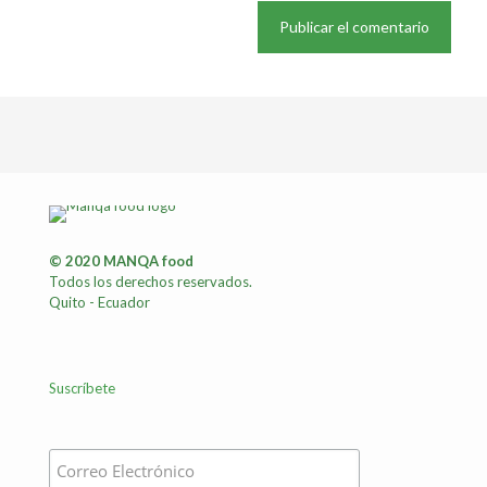
© 2020 MANQA food
Todos los derechos reservados.
Quito - Ecuador
Suscríbete